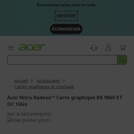
Aller
Économisez plus avec le code :
au
contenu
MYSTERY
ÉCONOMISER
Accueil
Accessoires
Cartes graphiques et stockage
Acer Nitro Radeon™ Carte graphique RX 9060 XT
OC 16Go
Réf.
DP.Z4KWW.P01
Passer
à
Passer
la
au