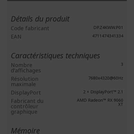
Plus
d'infos
Détails du produit
Code fabricant
DP.Z4KWW.P01
EAN
4711474341334
Caractéristiques techniques
Nombre
3
d'affichages
Résolution
7680x4320@60Hz
maximale
DisplayPort
2 × DisplayPort™ 2.1
Fabricant du
AMD Radeon™ RX 9060
XT
contrôleur
graphique
Mémoire