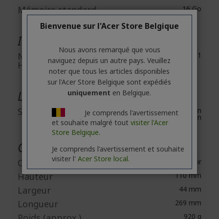
Mémoire standard
16 Go
Bienvenue sur l'Acer Store Belgique
Interfaces/Ports
Nous avons remarqué que vous
Nombre de ports
1
naviguez depuis un autre pays. Veuillez
HDMI
noter que tous les articles disponibles
sur l'Acer Store Belgique sont expédiés
Logiciels
uniquement
en Belgique.
Solution logicielle
AMD Software: Adrenalin
Je comprends l'avertissement
Edition
et souhaite malgré tout
visiter l'Acer
Store Belgique.
Caractéristiques physiques
Je comprends l'avertissement et souhaite
visiter l'
Acer Store local.
Couleur
Noir
Hauteur
110 mm
Largeur
44 mm
Longueur
269 mm
Poids (approx.)
920 g