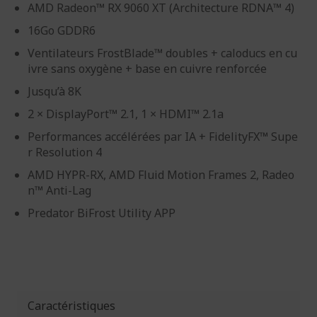
AMD Radeon™ RX 9060 XT (Architecture RDNA™ 4)
16Go GDDR6
Ventilateurs FrostBlade™ doubles + caloducs en cu
ivre sans oxygène + base en cuivre renforcée
Jusqu’à 8K
2 × DisplayPort™ 2.1, 1 × HDMI™ 2.1a
Performances accélérées par IA + FidelityFX™ Supe
r Resolution 4
AMD HYPR-RX, AMD Fluid Motion Frames 2, Radeo
n™ Anti-Lag
Predator BiFrost Utility APP
Caractéristiques