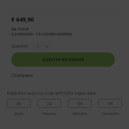
fin
début
de
de
la
la
€ 649,90
galerie
Galerie
d’images
d’images
EN STOCK
(LIVRAISON : 1 À 3 JOURS OUVRÉS)
Quantité :
AJOUTER AU PANIER
Comparer
Dépêchez-vous ! Le code MYSTERY expire dans :
00
22
34
34
Jours
Heures
Minutes
Secondes