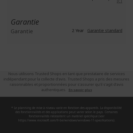
ICI
Garantie
Garantie
2 Year
Garantie standard
Nous utilisons Trusted Shops en tant que prestataire de services
indépendant pour la collecte d'avis. Trusted Shops a pris des mesures
raisonnables et proportionnées pour s'assurer qu'il s'agit d'avis
authentiques.
En savoir plus
* Le planning de mise à niveau varie en fonction des appareils. La disponibilité
des fonctionnalités et des applications peut varier selon le pays. Certaines
fonctionnalités nécessitent un matériel spécifique (voir
https://www.microsoft.com/fr-be/windows/windows-11-specifications).