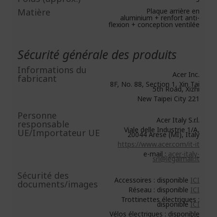
Matière
Plaque arrière en
aluminium + renfort anti-
flexion + conception ventilée
Sécurité générale des produits
Informations du
Acer Inc.
fabricant
8F, No. 88, Section 1, Xin Tai
5th Road, Xizhi
New Taipei City 221
Personne
Acer Italy S.r.l.
responsable
Viale delle Industrie 1/A,
UE/Importateur UE
20044 Arese (MI), Italy
https://www.acer.com/it-it
e-mail :
acer-italy-
srl@legalmail.it
Sécurité des
Accessoires : disponible
ICI
documents/images
Réseau : disponible
ICI
Trottinettes électriques :
disponible
ICI
Vélos électriques : disponible