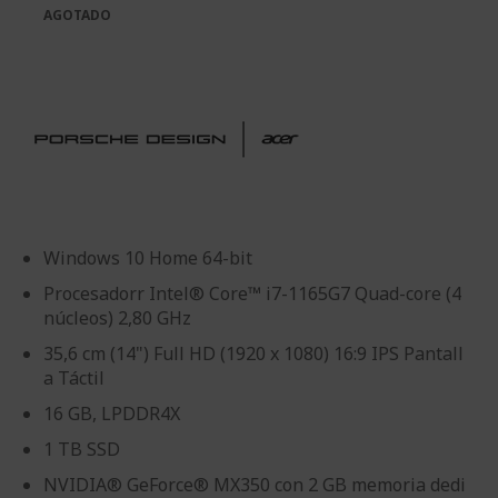
de
galería
AGOTADO
imágenes
de
imágenes
Windows 10 Home 64-bit
Procesadorr Intel® Core™ i7-1165G7 Quad-core (4
núcleos) 2,80 GHz
35,6 cm (14") Full HD (1920 x 1080) 16:9 IPS Pantall
a Táctil
16 GB, LPDDR4X
1 TB SSD
NVIDIA® GeForce® MX350 con 2 GB memoria dedi