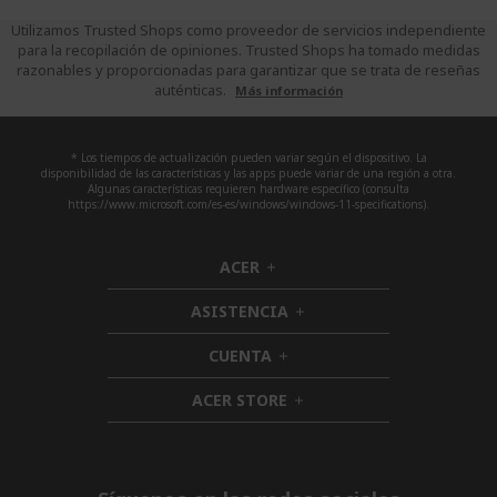
Utilizamos Trusted Shops como proveedor de servicios independiente
para la recopilación de opiniones. Trusted Shops ha tomado medidas
razonables y proporcionadas para garantizar que se trata de reseñas
auténticas.
Más información
* Los tiempos de actualización pueden variar según el dispositivo. La
disponibilidad de las características y las apps puede variar de una región a otra.
Algunas características requieren hardware específico (consulta
https://www.microsoft.com/es-es/windows/windows-11-specifications).
ACER
h
i
ASISTENCIA
d
h
d
i
CUENTA
e
h
d
n
i
d
ACER STORE
d
h
e
d
i
n
e
d
n
d
e