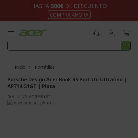
Ir
HASTA
500€
DE DESCUENTO
al
COMPRA AHORA
contenido
Inicio
Portátiles
Porsche Design Acer Book RS Portátil Ultrafino |
AP714-51GT | Plata
Ref.
NX.A2REB.001
Saltar
al
Saltar
final
al
de
comienzo
la
de
galería
la