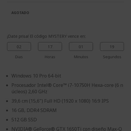
galería
la
de
galería
AGOTADO
imágenes
de
imágenes
¡Date prisa! El código MYSTERY vence en:
02
17
01
18
Dias
Horas
Minutos
Segundos
Windows 10 Pro 64-bit
Procesador Intel® Core™ i7-10750H Hexa-core (6 n
úcleos) 2,60 GHz
39,6 cm (15,6") Full HD (1920 x 1080) 16:9 IPS
16 GB, DDR4 SDRAM
512 GB SSD
NVIDIA® GeForce® GTX 1650Ti con diseño Max-Q