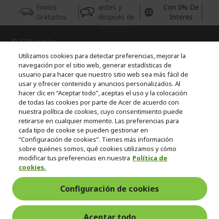
Envíos
antes y
Con 0% De
Gratuitos
después de
Interés
la compra
© 2026 Acer Inc.
CPYou BV es el vendedor y distribuidor autorizado de los
Utilizamos cookies para detectar preferencias, mejorar la
productos y servicios ofrecidos en esta tienda.
navegación por el sitio web, generar estadísticas de
usuario para hacer que nuestro sitio web sea más fácil de
usar y ofrecer contenido y anuncios personalizados. Al
Incluida la aportación para la gestión de RAEES, según RD.
110/2015, inscrita en el RII-AEE Nº 7573; de pilas y baterías, según
hacer clic en “Aceptar todo”, aceptas el uso y la colocación
RD. 106/2008, inscrita en el RII-PYA Nº 2180. Adherida a los
de todas las cookies por parte de Acer de acuerdo con
sistemas integrales de gestión de ecopilas y ecoembes.
nuestra política de cookies, cuyo consentimiento puede
retirarse en cualquier momento. Las preferencias para
cada tipo de cookie se pueden gestionar en
“Configuración de cookies”. Tienes más información
sobre quiénes somos, qué cookies utilizamos y cómo
modificar tus preferencias en nuestra
Política de
cookies.
España
Configuración de cookies
Aceptar todo