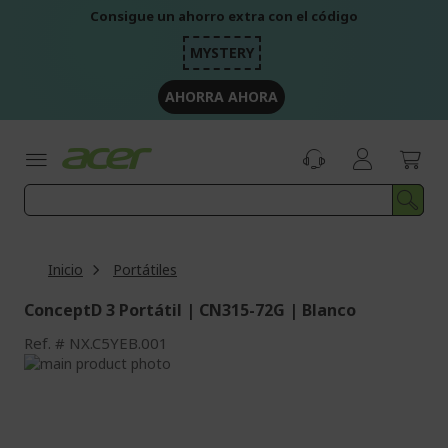
Ir
Consigue un ahorro extra con el código
al
contenido
MYSTERY
AHORRA AHORA
Inicio
Portátiles
ConceptD 3 Portátil | CN315-72G | Blanco
Ref.
NX.C5YEB.001
Saltar
al
Saltar
final
al
de
comienzo
la
de