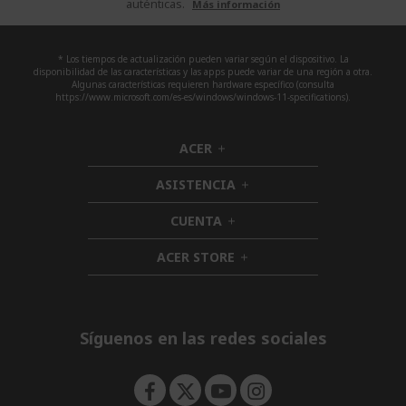
auténticas.
Más información
* Los tiempos de actualización pueden variar según el dispositivo. La
disponibilidad de las características y las apps puede variar de una región a otra.
Algunas características requieren hardware específico (consulta
https://www.microsoft.com/es-es/windows/windows-11-specifications).
ACER
h
i
ASISTENCIA
d
h
d
i
CUENTA
e
h
d
n
i
d
ACER STORE
d
h
e
d
i
n
e
d
n
d
e
Síguenos en las redes sociales
n