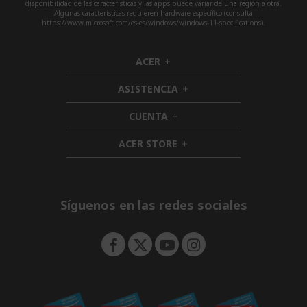
disponibilidad de las características y las apps puede variar de una región a otra.
Algunas características requieren hardware específico (consulta
https://www.microsoft.com/es-es/windows/windows-11-specifications).
ACER
h
i
ASISTENCIA
d
h
d
i
CUENTA
e
h
d
n
i
d
ACER STORE
d
h
e
d
i
n
e
d
n
d
e
Síguenos en las redes sociales
n