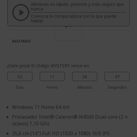
Windows es rápido, potente y más seguro que
galería
la
nunca.
de
galería
Conozca la computadora con la que puede
imágenes
de
hablar.
imágenes
AGOTADO
¡Date prisa! El código MYSTERY vence en:
02
11
56
47
Dias
Horas
Minutos
Segundos
Windows 11 Home 64-bit
Procesador Intel® Celeron® N4500 Dual-core (2 n
úcleos) 1,10 GHz
35,6 cm (14") Full HD (1920 x 1080) 16:9 IPS