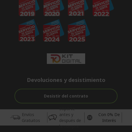
Devoluciones y desistimiento
Desistir del contrato
Soporte
Envíos
antes y
Con 0% De
Gratuitos
después de
Interés
la compra