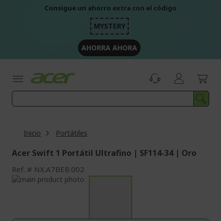
Ir
Consigue un ahorro extra con el código
al
contenido
MYSTERY
AHORRA AHORA
Inicio
Portátiles
Acer Swift 1 Portátil Ultrafino | SF114-34 | Oro
Ref.
NX.A7BEB.002
Saltar
al
Saltar
final
al
de
comienzo
la
de