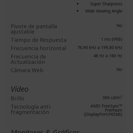
Super Sharpness
Wide Viewing Angle
Pivote de pantalla
No
ajustable
Tiempo de Respuesta
1 ms (VRB)
Frecuencia horizontal
76,90 kHz a 199,80 kHz
Frecuencia de
48 Hz a 180 Hz
Actualización
Cámara Web
No
Vídeo
Brillo
300 cd/m²
Tecnología anti-
AMD FreeSync™
Premium
fragmentación
(DisplayPort/HDMI)
Monitores & Gráficos