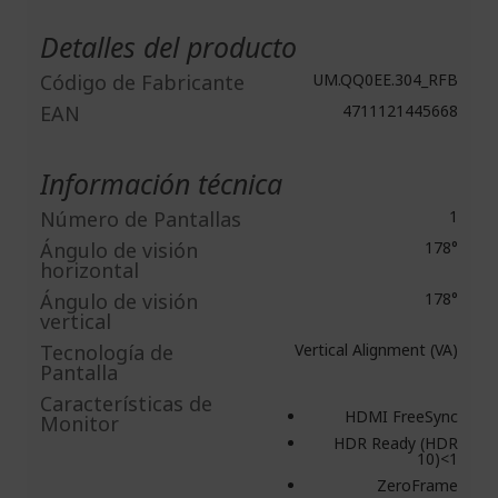
Más
Información
Detalles del producto
Código de Fabricante
UM.QQ0EE.304_RFB
EAN
4711121445668
Información técnica
Número de Pantallas
1
Ángulo de visión
178°
horizontal
Ángulo de visión
178°
vertical
Tecnología de
Vertical Alignment (VA)
Pantalla
Caracterí­sticas de
HDMI FreeSync
Monitor
HDR Ready (HDR
10)<1
ZeroFrame