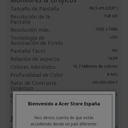
Tamaño de Pantalla
60,5 cm (23,8")
Resolución de la
Full HD
Pantalla
Resolución máx.
1920 x 1080
Tecnología de
LED
iluminación de Fondo
Pantalla Táctil
No
Relación de aspecto
16:09
Colores Admitidos
16,7 Millones de colores
Profundidad de Color
8-bits
Ratio de Contraste
100,000,000:1
Dinámico
Ratio de Contraste
4,000:1
Originario
Bienvenido a Acer Store España
Interfaces/puertos
Nos dimos cuenta de que estás
accediendo desde un país diferente.
Sí