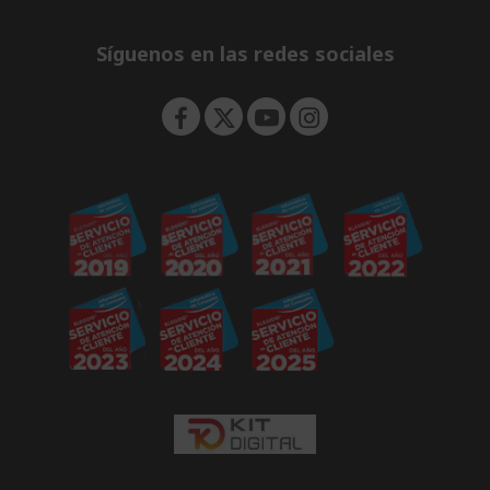
e
d
n
d
e
Síguenos en las redes sociales
n