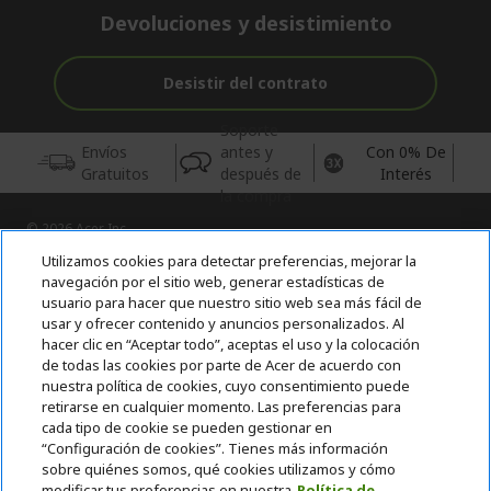
Devoluciones y desistimiento
Desistir del contrato
Soporte
Envíos
antes y
Con 0% De
Gratuitos
después de
Interés
la compra
© 2026 Acer Inc.
CPYou BV es el vendedor y distribuidor autorizado de los
Utilizamos cookies para detectar preferencias, mejorar la
productos y servicios ofrecidos en esta tienda.
navegación por el sitio web, generar estadísticas de
usuario para hacer que nuestro sitio web sea más fácil de
usar y ofrecer contenido y anuncios personalizados. Al
Incluida la aportación para la gestión de RAEES, según RD.
110/2015, inscrita en el RII-AEE Nº 7573; de pilas y baterías, según
hacer clic en “Aceptar todo”, aceptas el uso y la colocación
RD. 106/2008, inscrita en el RII-PYA Nº 2180. Adherida a los
de todas las cookies por parte de Acer de acuerdo con
sistemas integrales de gestión de ecopilas y ecoembes.
nuestra política de cookies, cuyo consentimiento puede
retirarse en cualquier momento. Las preferencias para
cada tipo de cookie se pueden gestionar en
“Configuración de cookies”. Tienes más información
sobre quiénes somos, qué cookies utilizamos y cómo
modificar tus preferencias en nuestra
Política de