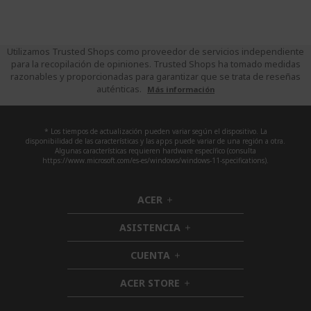
Utilizamos Trusted Shops como proveedor de servicios independiente
para la recopilación de opiniones. Trusted Shops ha tomado medidas
razonables y proporcionadas para garantizar que se trata de reseñas
auténticas.
Más información
* Los tiempos de actualización pueden variar según el dispositivo. La
disponibilidad de las características y las apps puede variar de una región a otra.
Algunas características requieren hardware específico (consulta
https://www.microsoft.com/es-es/windows/windows-11-specifications).
ACER
h
i
ASISTENCIA
d
h
d
i
CUENTA
e
h
d
n
i
d
ACER STORE
d
h
e
d
i
n