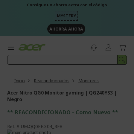
Ir
Consigue un ahorro extra con el código
al
contenido
MYSTERY
AHORRA AHORA
Inicio
Reacondicionados
Monitores
Acer Nitro QG0 Monitor gaming | QG240YS3 |
Negro
** REACONDICIONADO - Como Nuevo **
Ref.
UM.QQ0EE.304_RFB
Saltar