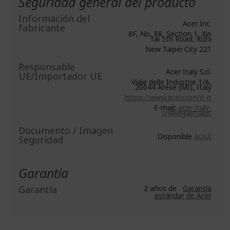
Seguridad general del producto
Información del
Acer Inc.
fabricante
8F, No. 88, Section 1, Xin
Tai 5th Road, Xizhi
New Taipei City 221
Responsable
Acer Italy S.r.l.
UE/Importador UE
Viale delle Industrie 1/A,
20044 Arese (MI), Italy
https://www.acer.com/it-it
E-mail:
acer-italy-
srl@legalmail.it
Documento / Imagen
Disponible
AQUÍ
Seguridad
Garantía
Garantía
2 años de
Garantía
estándar de Acer