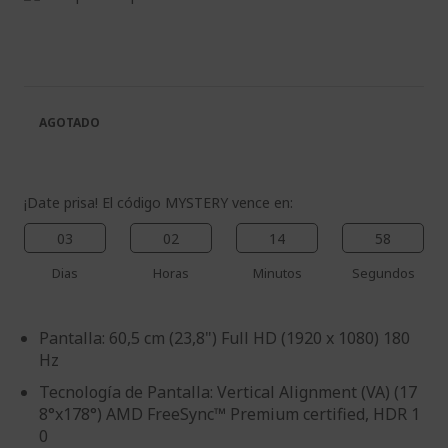
al
Saltar
final
al
de
comienzo
la
de
galería
la
de
galería
AGOTADO
imágenes
de
imágenes
¡Date prisa! El código MYSTERY vence en:
03
02
14
58
Dias
Horas
Minutos
Segundos
Pantalla: 60,5 cm (23,8") Full HD (1920 x 1080) 180
Hz
Tecnología de Pantalla: Vertical Alignment (VA) (17
8°x178°) AMD FreeSync™ Premium certified, HDR 1
0