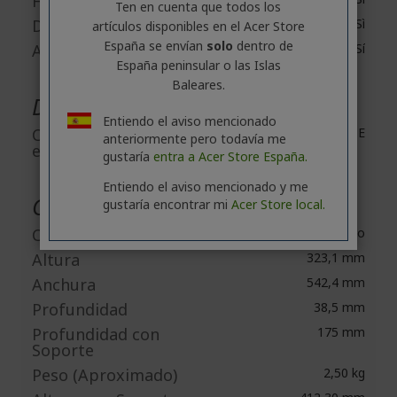
HDMI
Ten en cuenta que todos los
DisplayPort
Sì
artículos disponibles en el Acer Store
España se envían
solo
dentro de
Auricular
Sí
España peninsular o las Islas
Baleares.
Descripción de alimentación
Entiendo el aviso mencionado
Clase de eficiencia
E
anteriormente pero todavía me
energética
gustaría
entra a Acer Store España.
Entiendo el aviso mencionado y me
Características físicas
gustaría encontrar mi
Acer Store local.
Color
Negro
Altura
323,1 mm
Anchura
542,4 mm
Profundidad
38,5 mm
Profundidad con
175 mm
Soporte
Peso (Aproximado)
2,50 kg