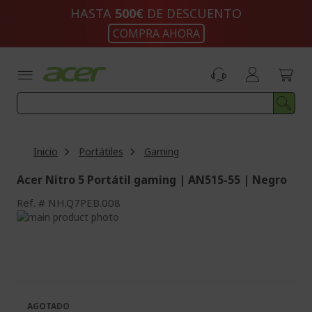
Ir
HASTA
500€
DE DESCUENTO
al
COMPRA AHORA
contenido
Inicio
Portátiles
Gaming
Acer Nitro 5 Portátil gaming | AN515-55 | Negro
Ref.
NH.Q7PEB.008
Saltar
al
Saltar
final
al
de
comienzo
la
de
galería
la
de
galería
AGOTADO