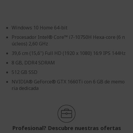
imágenes
de
imágenes
Windows 10 Home 64-bit
Procesador Intel® Core™ i7-10750H Hexa-core (6 n
úcleos) 2,60 GHz
39,6 cm (15,6") Full HD (1920 x 1080) 16:9 IPS 144Hz
8 GB, DDR4 SDRAM
512 GB SSD
NVIDIA® GeForce® GTX 1660Ti con 6 GB de memo
ria dedicada
Profesional? Descubre nuestras ofertas