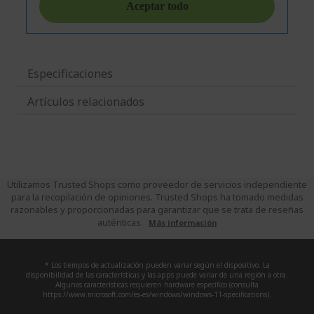
Especificaciones
Artículos relacionados
Utilizamos Trusted Shops como proveedor de servicios independiente
para la recopilación de opiniones. Trusted Shops ha tomado medidas
razonables y proporcionadas para garantizar que se trata de reseñas
auténticas.
Más información
* Los tiempos de actualización pueden variar según el dispositivo. La
disponibilidad de las características y las apps puede variar de una región a otra.
Algunas características requieren hardware específico (consulta
https://www.microsoft.com/es-es/windows/windows-11-specifications).