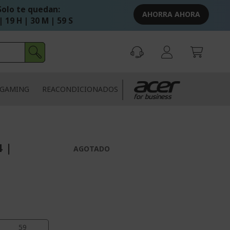
Solo te quedan:
AHORRA AHORA
| 19 H | 30 M | 58 S
GAMING
REACONDICIONADOS
4 |
AGOTADO
58