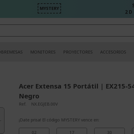
MYSTERY
2 D 
OBREMESAS
MONITORES
PROYECTORES
ACCESORIOS
Acer Extensa 15 Portátil | EX215-5
Negro
Ref.
NX.EGJEB.00V
¡Date prisa! El código MYSTERY vence en:
02
17
30