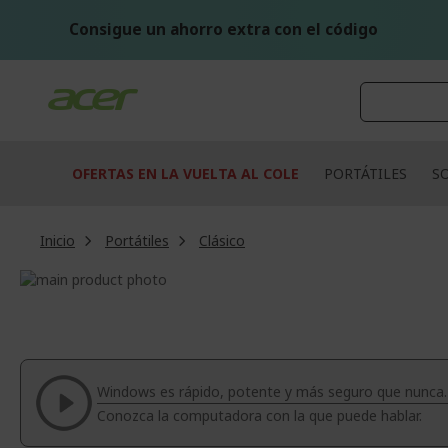
Ir
al
Consigue un ahorro extra con el código
contenido
OFERTAS EN LA VUELTA AL COLE
PORTÁTILES
S
Inicio
Portátiles
Clásico
Saltar
al
Saltar
final
al
de
comienzo
la
de
galería
la
Windows es rápido, potente y más seguro que nunca.
de
galería
Conozca la computadora con la que puede hablar.
imágenes
de
imágenes