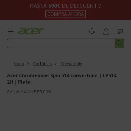
Ir
HASTA
500€
DE DESCUENTO
al
COMPRA AHORA
contenido
Inicio
Portátiles
Convertible
Acer Chromebook Spin 514 convertible | CP514-
2H | Plata
Ref.
NX.AHBEB.006
Saltar
al
final
de
la
galería