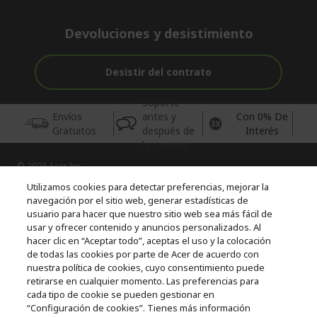
Devoluciones y desistimiento
Desistir del contrato
Soporte
Envíos
antes y
Con 0% De
Gratuitos
después de
Interés
la compra
© 2026 Acer Inc.
CPYou BV es el vendedor y distribuidor autorizado de los
Utilizamos cookies para detectar preferencias, mejorar la
productos y servicios ofrecidos en esta tienda.
navegación por el sitio web, generar estadísticas de
usuario para hacer que nuestro sitio web sea más fácil de
usar y ofrecer contenido y anuncios personalizados. Al
Incluida la aportación para la gestión de RAEES, según RD.
110/2015, inscrita en el RII-AEE Nº 7573; de pilas y baterías, según
hacer clic en “Aceptar todo”, aceptas el uso y la colocación
RD. 106/2008, inscrita en el RII-PYA Nº 2180. Adherida a los
de todas las cookies por parte de Acer de acuerdo con
sistemas integrales de gestión de ecopilas y ecoembes.
nuestra política de cookies, cuyo consentimiento puede
retirarse en cualquier momento. Las preferencias para
cada tipo de cookie se pueden gestionar en
“Configuración de cookies”. Tienes más información