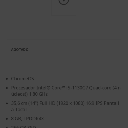
Saltar
al
comienzo
de
la
galería
AGOTADO
de
imágenes
ChromeOS
Procesador Intel® Core™ i5-1130G7 Quad-core (4 n
úcleos)) 1,80 GHz
35,6 cm (14") Full HD (1920 x 1080) 16:9 IPS Pantall
a Táctil
8 GB, LPDDR4X
256 GB SSD