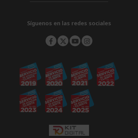
d
i
n
e
d
n
d
e
Síguenos en las redes sociales
n