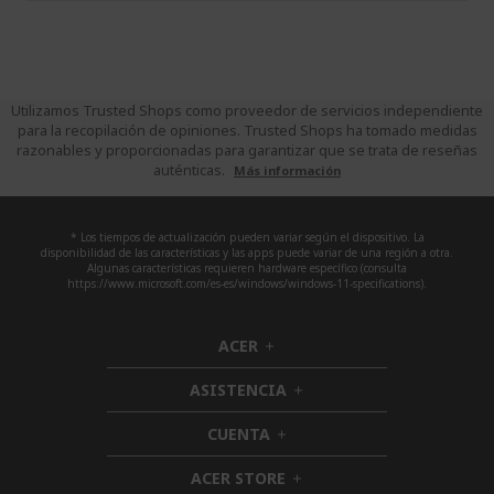
Utilizamos Trusted Shops como proveedor de servicios independiente
para la recopilación de opiniones. Trusted Shops ha tomado medidas
razonables y proporcionadas para garantizar que se trata de reseñas
auténticas.
Más información
* Los tiempos de actualización pueden variar según el dispositivo. La
disponibilidad de las características y las apps puede variar de una región a otra.
Algunas características requieren hardware específico (consulta
https://www.microsoft.com/es-es/windows/windows-11-specifications).
ACER
h
i
ASISTENCIA
d
h
d
i
CUENTA
e
h
d
n
i
d
ACER STORE
d
h
e