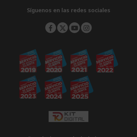
n
d
e
Síguenos en las redes sociales
n