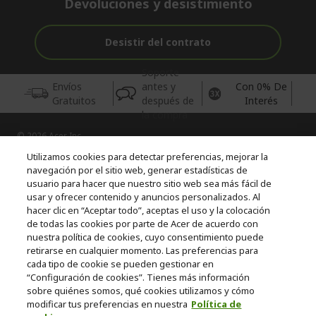
Devoluciones y desistimiento
Desistir del contrato
Soporte
Envíos
antes y
Con 0% De
Gratuitos
después de
Interés
la compra
© 2026 Acer Inc.
CPYou BV es el vendedor y distribuidor autorizado de los
Utilizamos cookies para detectar preferencias, mejorar la
productos y servicios ofrecidos en esta tienda.
navegación por el sitio web, generar estadísticas de
usuario para hacer que nuestro sitio web sea más fácil de
usar y ofrecer contenido y anuncios personalizados. Al
Incluida la aportación para la gestión de RAEES, según RD.
110/2015, inscrita en el RII-AEE Nº 7573; de pilas y baterías, según
hacer clic en “Aceptar todo”, aceptas el uso y la colocación
RD. 106/2008, inscrita en el RII-PYA Nº 2180. Adherida a los
de todas las cookies por parte de Acer de acuerdo con
sistemas integrales de gestión de ecopilas y ecoembes.
nuestra política de cookies, cuyo consentimiento puede
retirarse en cualquier momento. Las preferencias para
cada tipo de cookie se pueden gestionar en
“Configuración de cookies”. Tienes más información
sobre quiénes somos, qué cookies utilizamos y cómo
modificar tus preferencias en nuestra
Política de