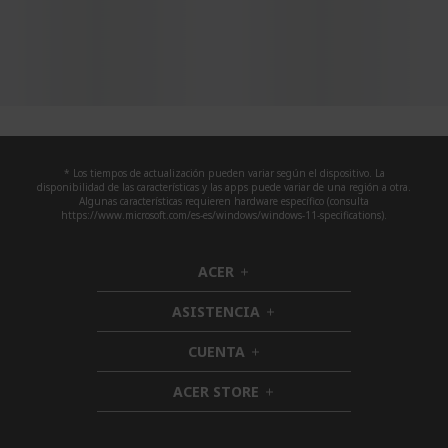
* Los tiempos de actualización pueden variar según el dispositivo. La
disponibilidad de las características y las apps puede variar de una región a otra.
Algunas características requieren hardware específico (consulta
https://www.microsoft.com/es-es/windows/windows-11-specifications).
ACER
h
i
ASISTENCIA
d
h
d
i
CUENTA
e
h
d
n
i
d
ACER STORE
d
h
e
d
i
n
e
d