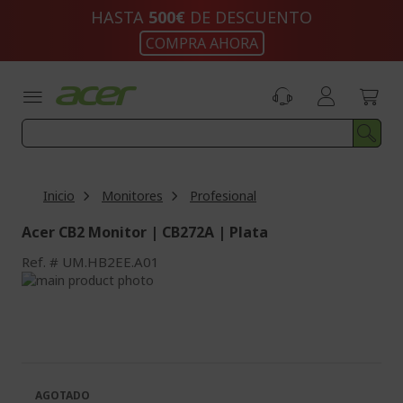
Ir
HASTA
500€
DE DESCUENTO
al
COMPRA AHORA
contenido
Inicio
Monitores
Profesional
Acer CB2 Monitor | CB272A | Plata
Ref.
UM.HB2EE.A01
Saltar
al
Saltar
final
al
de
comienzo
la
de
galería
la
de
galería
AGOTADO