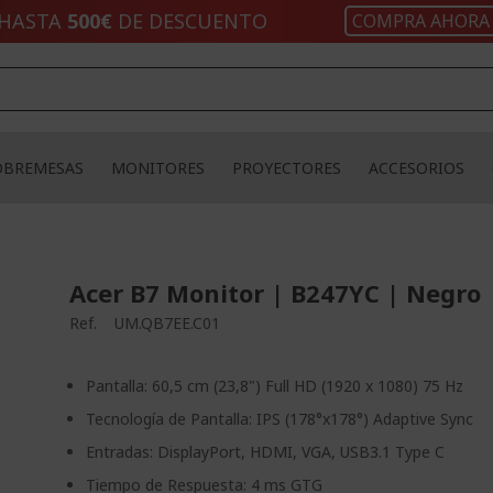
HASTA
500€
DE DESCUENTO
COMPRA AHORA
OBREMESAS
MONITORES
PROYECTORES
ACCESORIOS
Acer B7 Monitor | B247YC | Negro
Ref.
UM.QB7EE.C01
Pantalla: 60,5 cm (23,8") Full HD (1920 x 1080) 75 Hz
Tecnología de Pantalla: IPS (178°x178°) Adaptive Sync
Entradas: DisplayPort, HDMI, VGA, USB3.1 Type C
Tiempo de Respuesta: 4 ms GTG