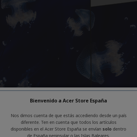
Bienvenido a Acer Store España
Nos dimos cuenta de que estás accediendo desde un país
diferente. Ten en cuenta que todos los artículos
disponibles en el Acer Store España se envían
solo
dentro
de España peninsular o las Islas Baleares.