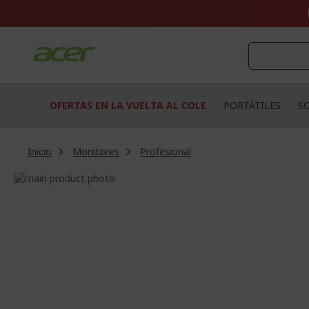
Ir
al
contenido
OFERTAS EN LA VUELTA AL COLE
PORTÁTILES
S
Inicio
Monitores
Profesional
Saltar
al
Saltar
final
al
de
comienzo
la
de
galería
la
de
galería
imágenes
de
imágenes