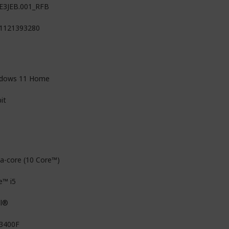
E3JEB.001_RFB
1121393280
dows 11 Home
it
a-core (10 Core™)
e™ i5
el®
13400F