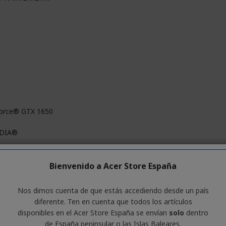
orce® GTX 1650
IDIA®
icada
Bienvenido a Acer Store España
B
Nos dimos cuenta de que estás accediendo desde un país
diferente. Ten en cuenta que todos los artículos
DR5
disponibles en el Acer Store España se envían
solo
dentro
de España peninsular o las Islas Baleares.