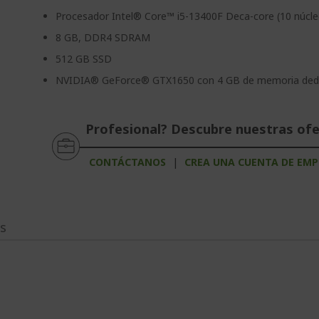
Procesador Intel® Core™ i5-13400F Deca-core (10 núcle
8 GB, DDR4 SDRAM
512 GB SSD
NVIDIA® GeForce® GTX1650 con 4 GB de memoria ded
Profesional? Descubre nuestras of
CONTÁCTANOS
|
CREA UNA CUENTA DE EMP
os