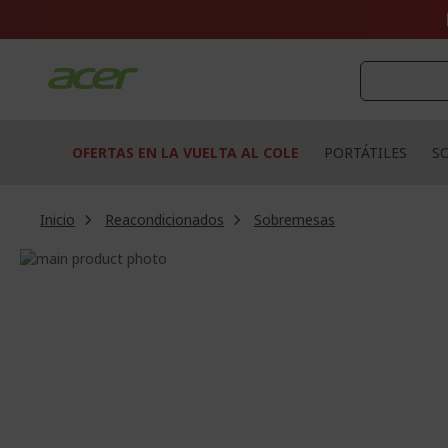
Ir
al
contenido
OFERTAS EN LA VUELTA AL COLE
PORTÁTILES
S
Inicio
Reacondicionados
Sobremesas
Saltar
al
Saltar
final
al
de
comienzo
la
de
galería
la
de
galería
imágenes
de
imágenes