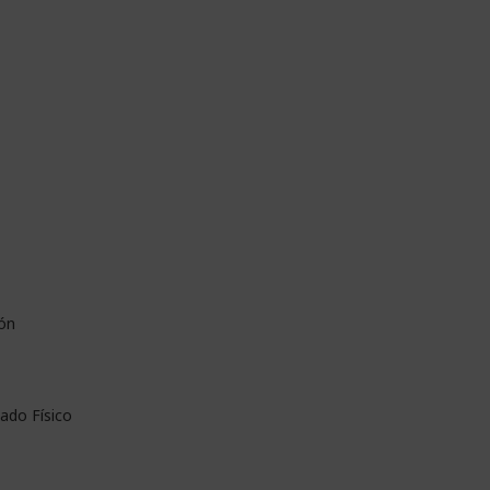
ón
lado Físico