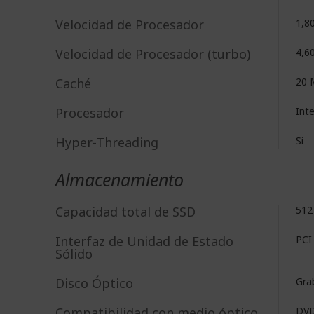
Velocidad de Procesador
1,8
Velocidad de Procesador (turbo)
4,6
Caché
20 
Procesador
Int
Hyper-Threading
Sí
Almacenamiento
Capacidad total de SSD
512
Interfaz de Unidad de Estado
PCI
Sólido
Disco Óptico
Gra
Compatibilidad con medio óptico
DV