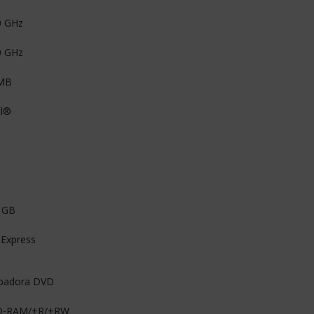
0 GHz
0 GHz
MB
el®
 GB
 Express
badora DVD
D-RAM/±R/±RW