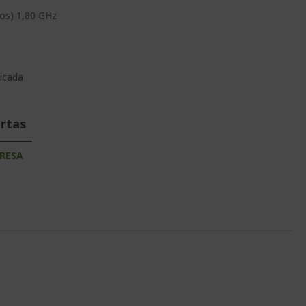
os) 1,80 GHz
icada
ertas
RESA