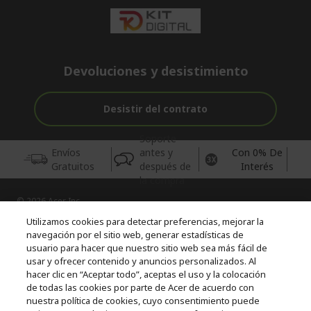
Devoluciones y desistimiento
Desistir del contrato
Soporte
Envíos
antes y
Con 0% De
Gratuitos
después de
Interés
la compra
© 2026 Acer Inc.
CPYou BV es el vendedor y distribuidor autorizado de los
Utilizamos cookies para detectar preferencias, mejorar la
productos y servicios ofrecidos en esta tienda.
navegación por el sitio web, generar estadísticas de
usuario para hacer que nuestro sitio web sea más fácil de
usar y ofrecer contenido y anuncios personalizados. Al
Incluida la aportación para la gestión de RAEES, según RD.
110/2015, inscrita en el RII-AEE Nº 7573; de pilas y baterías, según
hacer clic en “Aceptar todo”, aceptas el uso y la colocación
RD. 106/2008, inscrita en el RII-PYA Nº 2180. Adherida a los
de todas las cookies por parte de Acer de acuerdo con
sistemas integrales de gestión de ecopilas y ecoembes.
nuestra política de cookies, cuyo consentimiento puede