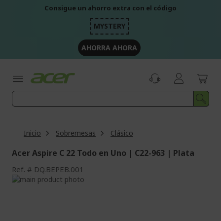
Ir
Consigue un ahorro extra con el código
al
contenido
MYSTERY
AHORRA AHORA
Inicio
Sobremesas
Clásico
Acer Aspire C 22 Todo en Uno | C22-963 | Plata
Ref.
DQ.BEPEB.001
Saltar
al
Saltar
final
al
de
comienzo
la
de