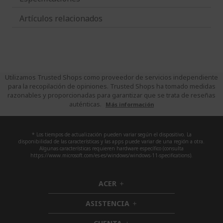
Artículos relacionados
Utilizamos Trusted Shops como proveedor de servicios independiente
para la recopilación de opiniones. Trusted Shops ha tomado medidas
razonables y proporcionadas para garantizar que se trata de reseñas
auténticas.
Más información
* Los tiempos de actualización pueden variar según el dispositivo. La
disponibilidad de las características y las apps puede variar de una región a otra.
Algunas características requieren hardware específico (consulta
https://www.microsoft.com/es-es/windows/windows-11-specifications).
ACER
h
i
ASISTENCIA
d
h
d
i