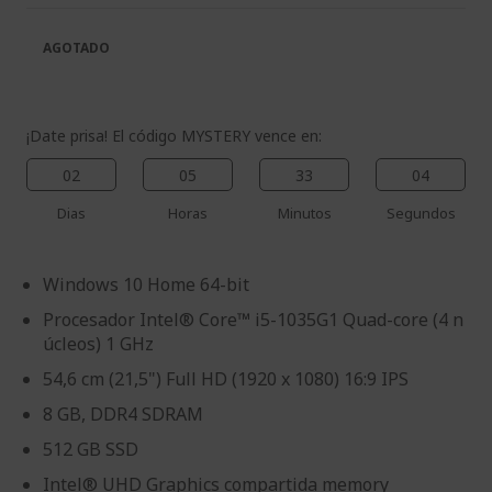
galería
la
de
galería
AGOTADO
imágenes
de
imágenes
¡Date prisa! El código MYSTERY vence en:
02
05
33
04
Dias
Horas
Minutos
Segundos
Windows 10 Home 64-bit
Procesador Intel® Core™ i5-1035G1 Quad-core (4 n
úcleos) 1 GHz
54,6 cm (21,5") Full HD (1920 x 1080) 16:9 IPS
8 GB, DDR4 SDRAM
512 GB SSD
Intel® UHD Graphics compartida memory