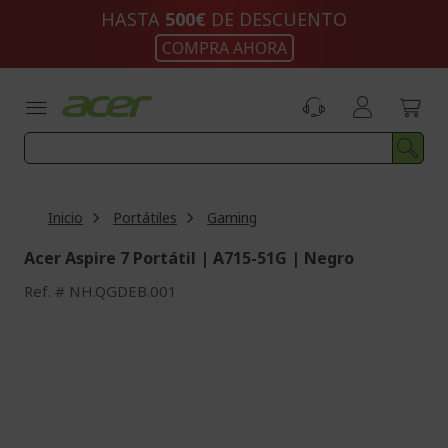
Ir
HASTA
500€
DE DESCUENTO
al
COMPRA AHORA
contenido
Inicio
Portátiles
Gaming
Acer Aspire 7 Portátil | A715-51G | Negro
Ref.
NH.QGDEB.001
Saltar
al
final
de
la
galería
de