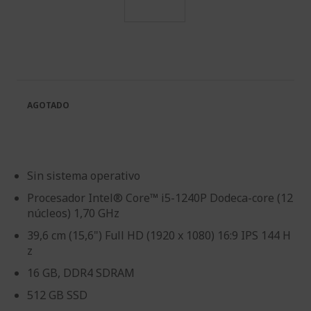
Saltar
al
comienzo
de
la
galería
AGOTADO
de
imágenes
Sin sistema operativo
Procesador Intel® Core™ i5-1240P Dodeca-core (12
núcleos) 1,70 GHz
39,6 cm (15,6") Full HD (1920 x 1080) 16:9 IPS 144 H
z
16 GB, DDR4 SDRAM
512 GB SSD