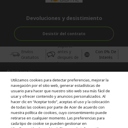
Devoluciones y desistimiento
Desistir del contrato
Soporte
Envíos
antes y
Con 0% De
Gratuitos
después de
Interés
la compra
© 2026 Acer Inc.
CPYou BV es el vendedor y distribuidor autorizado de los
Utilizamos cookies para detectar preferencias, mejorar la
productos y servicios ofrecidos en esta tienda.
navegación por el sitio web, generar estadísticas de
usuario para hacer que nuestro sitio web sea más fácil de
usar y ofrecer contenido y anuncios personalizados. Al
Incluida la aportación para la gestión de RAEES, según RD.
110/2015, inscrita en el RII-AEE Nº 7573; de pilas y baterías, según
hacer clic en “Aceptar todo”, aceptas el uso y la colocación
RD. 106/2008, inscrita en el RII-PYA Nº 2180. Adherida a los
de todas las cookies por parte de Acer de acuerdo con
sistemas integrales de gestión de ecopilas y ecoembes.
nuestra política de cookies, cuyo consentimiento puede
retirarse en cualquier momento. Las preferencias para
cada tipo de cookie se pueden gestionar en