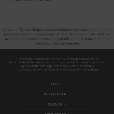
Utilizamos Trusted Shops como proveedor de servicios independiente
para la recopilación de opiniones. Trusted Shops ha tomado medidas
razonables y proporcionadas para garantizar que se trata de reseñas
auténticas.
Más información
* Los tiempos de actualización pueden variar según el dispositivo. La
disponibilidad de las características y las apps puede variar de una región a otra.
Algunas características requieren hardware específico (consulta
https://www.microsoft.com/es-es/windows/windows-11-specifications).
ACER
h
i
ASISTENCIA
d
h
d
i
CUENTA
e
h
d
n
i
d