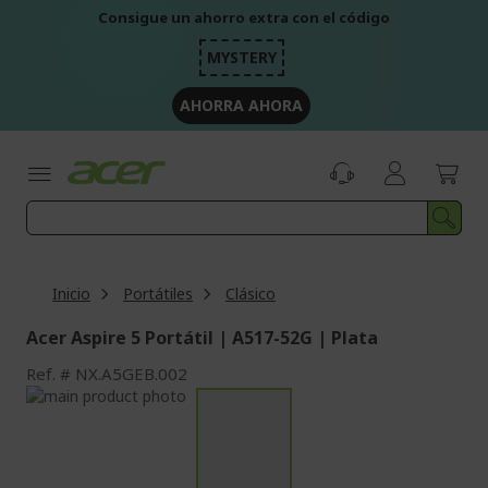
Ir
Consigue un ahorro extra con el código
al
contenido
MYSTERY
AHORRA AHORA
Inicio
Portátiles
Clásico
Acer Aspire 5 Portátil | A517-52G | Plata
Ref.
NX.A5GEB.002
Saltar
al
Saltar
final
al
de
comienzo
la
de