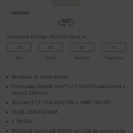
galería
la
de
galería
AGOTADO
imágenes
de
imágenes
¡Date prisa! El código MYSTERY vence en:
03
05
01
10
Dias
Horas
Minutos
Segundos
Windows 10 Home 64-bit
Procesador Intel® Core™ i7-1165G7 Quad-core (4 n
úcleos) 2,80 GHz
43,9 cm (17,3") Full HD (1920 x 1080) 16:9 IPS
16 GB, DDR4 SDRAM
1 TB SSD
NVIDIA® GeForce® MX350 con 2GB de memoria de