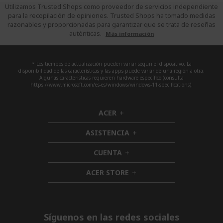
Utilizamos Trusted Shops como proveedor de servicios independiente
para la recopilación de opiniones. Trusted Shops ha tomado medidas
razonables y proporcionadas para garantizar que se trata de reseñas
auténticas.
Más información
* Los tiempos de actualización pueden variar según el dispositivo. La
disponibilidad de las características y las apps puede variar de una región a otra.
Algunas características requieren hardware específico (consulta
https://www.microsoft.com/es-es/windows/windows-11-specifications).
ACER
h
i
ASISTENCIA
d
h
d
i
CUENTA
e
h
d
n
i
d
ACER STORE
d
h
e
d
i
n
e
d
n
d
e
Síguenos en las redes sociales