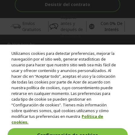
Desistir del contrato
Soporte
Envíos
antes y
Con 0% De
Gratuitos
después de
Interés
la compra
© 2026 Acer Inc.
CPYou BV es el vendedor y distribuidor autorizado de los
Utilizamos cookies para detectar preferencias, mejorar la
productos y servicios ofrecidos en esta tienda.
navegación por el sitio web, generar estadísticas de
usuario para hacer que nuestro sitio web sea más fácil de
usar y ofrecer contenido y anuncios personalizados. Al
Incluida la aportación para la gestión de RAEES, según RD.
110/2015, inscrita en el RII-AEE Nº 7573; de pilas y baterías, según
hacer clic en “Aceptar todo”, aceptas el uso y la colocación
RD. 106/2008, inscrita en el RII-PYA Nº 2180. Adherida a los
de todas las cookies por parte de Acer de acuerdo con
sistemas integrales de gestión de ecopilas y ecoembes.
nuestra política de cookies, cuyo consentimiento puede
retirarse en cualquier momento. Las preferencias para
cada tipo de cookie se pueden gestionar en
“Configuración de cookies”. Tienes más información
sobre quiénes somos, qué cookies utilizamos y cómo
modificar tus preferencias en nuestra
Política de
cookies.
España