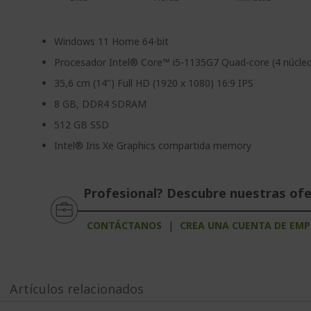
Windows 11 Home 64-bit
Procesador Intel® Core™ i5-1135G7 Quad-core (4 núcleo
35,6 cm (14") Full HD (1920 x 1080) 16:9 IPS
8 GB, DDR4 SDRAM
512 GB SSD
Intel® Iris Xe Graphics compartida memory
Profesional? Descubre nuestras of
CONTÁCTANOS
|
CREA UNA CUENTA DE EMP
Artículos relacionados