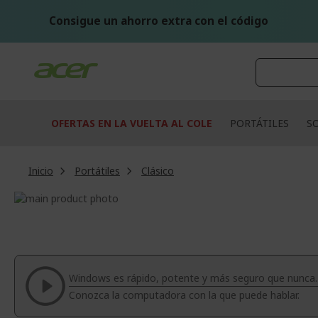
Ir
al
Consigue un ahorro extra con el código
contenido
OFERTAS EN LA VUELTA AL COLE
PORTÁTILES
S
Inicio
Portátiles
Clásico
Saltar
al
Saltar
final
al
de
comienzo
la
de
galería
la
Windows es rápido, potente y más seguro que nunca.
de
galería
Conozca la computadora con la que puede hablar.
imágenes
de
imágenes