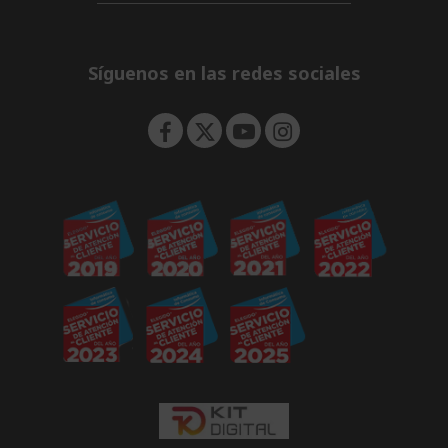
d
i
n
e
d
n
d
e
Síguenos en las redes sociales
n