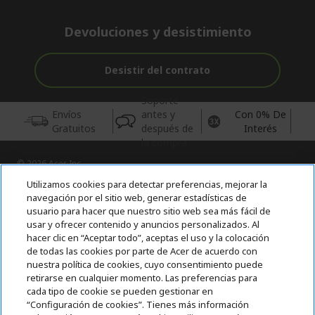
Devoluciones y desistimiento
Desistir del contrato
Soporte
Envíos
antes y
Con 0% De
Gratuitos
después de
Interés
la compra
© 2026 Acer Inc.
CPYou BV es el vendedor y distribuidor autorizado de los
Utilizamos cookies para detectar preferencias, mejorar la
productos y servicios ofrecidos en esta tienda.
navegación por el sitio web, generar estadísticas de
usuario para hacer que nuestro sitio web sea más fácil de
usar y ofrecer contenido y anuncios personalizados. Al
Incluida la aportación para la gestión de RAEES, según RD.
110/2015, inscrita en el RII-AEE Nº 7573; de pilas y baterías, según
hacer clic en “Aceptar todo”, aceptas el uso y la colocación
RD. 106/2008, inscrita en el RII-PYA Nº 2180. Adherida a los
de todas las cookies por parte de Acer de acuerdo con
sistemas integrales de gestión de ecopilas y ecoembes.
nuestra política de cookies, cuyo consentimiento puede
retirarse en cualquier momento. Las preferencias para
cada tipo de cookie se pueden gestionar en
“Configuración de cookies”. Tienes más información