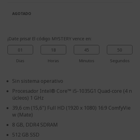
galería
la
de
galería
AGOTADO
imágenes
de
imágenes
¡Date prisa! El código MYSTERY vence en:
01
18
45
50
Dias
Horas
Minutos
Segundos
Sin sistema operativo
Procesador Intel® Core™ i5-1035G1 Quad-core (4 n
úcleos) 1 GHz
39,6 cm (15,6") Full HD (1920 x 1080) 16:9 ComfyVie
w (Mate)
8 GB, DDR4 SDRAM
512 GB SSD