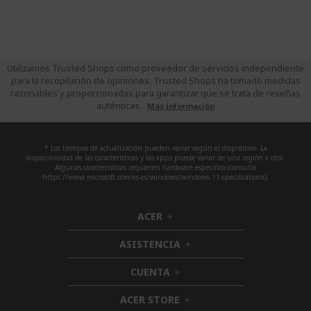
Utilizamos Trusted Shops como proveedor de servicios independiente
para la recopilación de opiniones. Trusted Shops ha tomado medidas
razonables y proporcionadas para garantizar que se trata de reseñas
auténticas.
Más información
* Los tiempos de actualización pueden variar según el dispositivo. La
disponibilidad de las características y las apps puede variar de una región a otra.
Algunas características requieren hardware específico (consulta
https://www.microsoft.com/es-es/windows/windows-11-specifications).
ACER
h
i
ASISTENCIA
d
h
d
i
CUENTA
e
h
d
n
i
d
ACER STORE
d
h
e