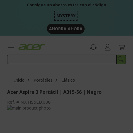
Ir
Consigue un ahorro extra con el código
al
contenido
MYSTERY
AHORRA AHORA
Inicio
Portátiles
Clásico
Acer Aspire 3 Portátil | A315-56 | Negro
Ref.
NX.HS5EB.008
Saltar
al
Saltar
final
al
de
comienzo
la
de