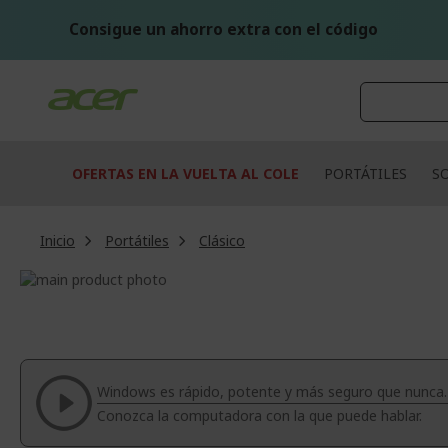
Ir
al
Consigue un ahorro extra con el código
contenido
OFERTAS EN LA VUELTA AL COLE
PORTÁTILES
S
Inicio
Portátiles
Clásico
Saltar
al
Saltar
final
al
de
comienzo
la
de
galería
la
Windows es rápido, potente y más seguro que nunca.
de
galería
Conozca la computadora con la que puede hablar.
imágenes
de
imágenes