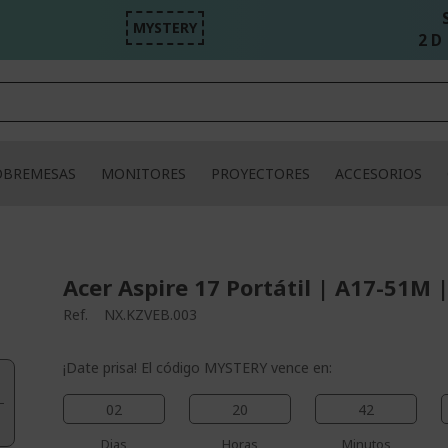
MYSTERY
2 D 
OBREMESAS
MONITORES
PROYECTORES
ACCESORIOS
Acer Aspire 17 Portátil | A17-51M |
Ref.
NX.KZVEB.003
¡Date prisa! El código MYSTERY vence en:
02
20
42
Dias
Horas
Minutos