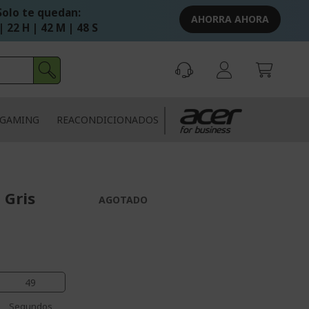
Solo te quedan:
AHORRA AHORA
| 22 H | 42 M | 48 S
GAMING
REACONDICIONADOS
 Gris
AGOTADO
48
Segundos