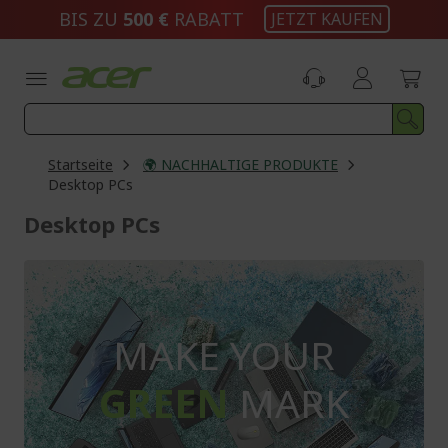
Zum
BIS ZU
500 €
RABATT
JETZT KAUFEN
Inhalt
springen
Startseite
🌍 NACHHALTIGE PRODUKTE
Desktop PCs
Desktop PCs
MAKE YOUR
GREEN
MARK