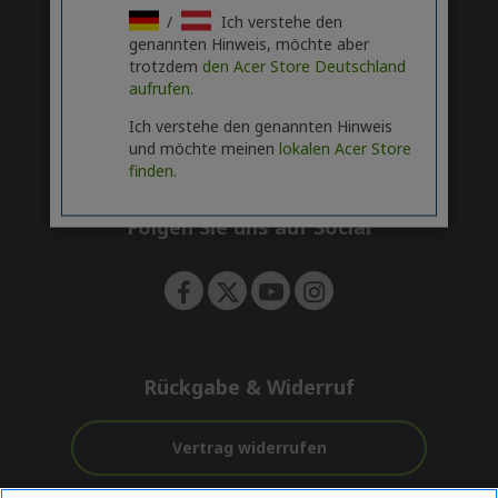
/
Ich verstehe den
i
HILFE & KONTAKT
genannten Hinweis, möchte aber
d
h
trotzdem
den Acer Store Deutschland
d
i
KONTO
aufrufen.
e
h
d
n
i
d
Ich verstehe den genannten Hinweis
ACER STORE
d
h
e
und möchte meinen
lokalen Acer Store
d
i
n
finden.
e
d
n
d
e
Folgen Sie uns auf Social
n
Rückgabe & Widerruf
Vertrag widerrufen