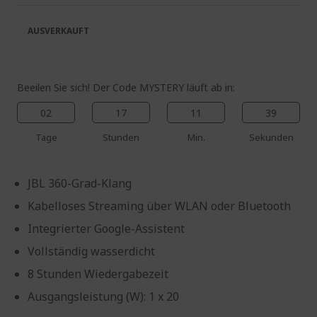
springen
AUSVERKAUFT
Beeilen Sie sich! Der Code MYSTERY läuft ab in:
02
17
11
38
Tage
Stunden
Min.
Sekunden
JBL 360-Grad-Klang
Kabelloses Streaming über WLAN oder Bluetooth
Integrierter Google-Assistent
Vollständig wasserdicht
8 Stunden Wiedergabezeit
Ausgangsleistung (W): 1 x 20