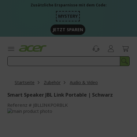
Zum
Zusätzliche Ersparnisse mit dem Code:
Inhalt
springen
MYSTERY
JETZT SPAREN
Startseite
Zubehör
Audio & Video
Smart Speaker JBL Link Portable | Schwarz
Referenz
JBLLINKPORBLK
Zum
Ende
Zum
der
Anfang
Bildgalerie
der
springen
Bildgalerie