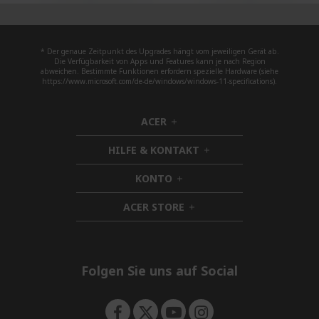
* Der genaue Zeitpunkt des Upgrades hängt vom jeweiligen Gerät ab.
Die Verfügbarkeit von Apps und Features kann je nach Region
abweichen. Bestimmte Funktionen erfordern spezielle Hardware (siehe
https://www.microsoft.com/de-de/windows/windows-11-specifications).
ACER
h
i
HILFE & KONTAKT
d
h
d
i
KONTO
e
h
d
n
i
d
ACER STORE
d
h
e
d
i
n
e
d
n
d
e
Folgen Sie uns auf Social
n