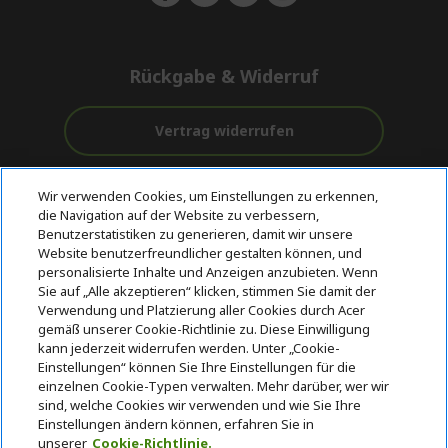
Rückgabe & Widerruf
Vertrag widerrufen
Unterstützung
Kostenloser
Wir verwenden Cookies, um Einstellungen zu erkennen,
vor und nach
Zahlung
Versand
die Navigation auf der Website zu verbessern,
dem Kauf
Benutzerstatistiken zu generieren, damit wir unsere
Website benutzerfreundlicher gestalten können, und
© 2026 Acer Inc.
personalisierte Inhalte und Anzeigen anzubieten. Wenn
CPYou BV ist der autorisierte Wiederverkäufer und Händler der
Sie auf „Alle akzeptieren“ klicken, stimmen Sie damit der
Produkte und Dienstleistungen, die in diesem Shop angeboten
Verwendung und Platzierung aller Cookies durch Acer
werden.
gemäß unserer Cookie-Richtlinie zu. Diese Einwilligung
kann jederzeit widerrufen werden. Unter „Cookie-
Einstellungen“ können Sie Ihre Einstellungen für die
einzelnen Cookie-Typen verwalten. Mehr darüber, wer wir
sind, welche Cookies wir verwenden und wie Sie Ihre
Einstellungen ändern können, erfahren Sie in
unserer
Cookie-Richtlinie.