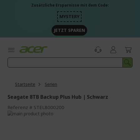
Zum
Zusätzliche Ersparnisse mit dem Code:
Inhalt
springen
MYSTERY
JETZT SPAREN
Startseite
Serien
Seagate 8TB Backup Plus Hub | Schwarz
Referenz
STEL8000200
Zum
Ende
Zum
der
Anfang
Bildgalerie
der
springen
Bildgalerie