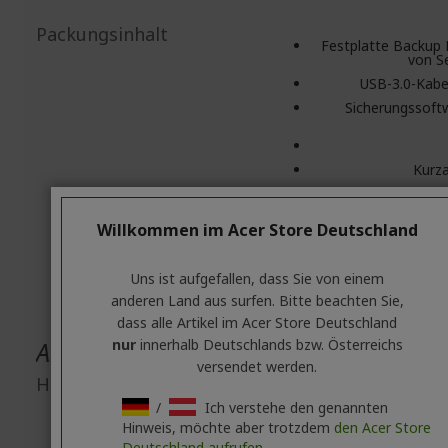
Packungsinhalt
Festplatte Backup 
von S
USB-3.0-Kabel
Sicherungssoft
Kurza
NTFS-Treiber
Willkommen im Acer Store Deutschland
Uns ist aufgefallen, dass Sie von einem
anderen Land aus surfen. Bitte beachten Sie,
dass alle Artikel im Acer Store Deutschland
Allgemeine Produktsicherheit
nur
innerhalb Deutschlands bzw. Österreichs
versendet werden.
Herstellerinformationen
/
Ich verstehe den genannten
8F, No. 88, Section 1, Xi
Ro
Hinweis, möchte aber trotzdem
den Acer Store
New Taipei 
Deutschland aufrufen.