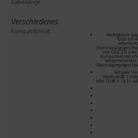
Kabellänge
Verschiedenes
Kompatibilität
Verfügbarer Su
USB-3.0-A
erforderli
Übertragungsgeschwi
von USB 3.0 oder
kompatibel mit USB
entsprechender 
Übertragungsgeschwi
Aktuelle Ve
Windows® 7 oder
Mac OS® X 10.11 od