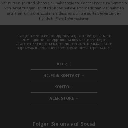
Wir nutzen Trusted Shops als unabhängigen Dienstleister zum Sammeln
von Bewertungen. Trusted Shops hat die erforderlichen Maßnahmen
ergriffen, um sicherzustellen, dass es sich um echte Bewertungen
handelt.
Mehr Informationen
* Der genaue Zeitpunkt des Upgrades hängt vom jeweiligen Gerät ab.
Die Verfügbarkeit von Apps und Features kann je nach Region
abweichen. Bestimmte Funktionen erfordern spezielle Hardware (siehe
https://www.microsoft.com/de-de/windows/windows-11-specifications).
ACER
h
i
HILFE & KONTAKT
d
h
d
i
KONTO
e
h
d
n
i
d
ACER STORE
d
h
e
d
i
n
e
d
n
d
e
Folgen Sie uns auf Social
n