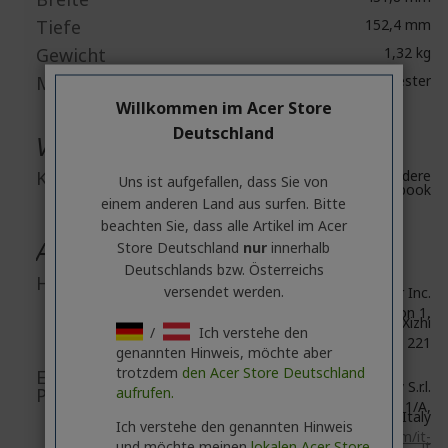
Tiefe
152,4 mm
Gewicht
1,32 kg
Material
Polyester
Willkommen im Acer Store
Deutschland
Verschiedenes
Kompatibilität
Predator und andere
Uns ist aufgefallen, dass Sie von
Acer 15,6" Notebook
einem anderen Land aus surfen. Bitte
beachten Sie, dass alle Artikel im Acer
Allgemeine Produktsicherheit
Store Deutschland
nur
innerhalb
Deutschlands bzw. Österreichs
Herstellerinformationen
versendet werden.
Acer Inc.
8F, No. 88, Section 1,
Xin Tai 5th Road, Xizhi
/
Ich verstehe den
New Taipei City 221
genannten Hinweis, möchte aber
trotzdem
den Acer Store Deutschland
EU Verantwortliche
Acer Italy S.r.l.
aufrufen.
Person/EU Importeur
Viale delle Industrie 1/A,
20044 Arese (MI), Italy
Ich verstehe den genannten Hinweis
https://www.acer.com/it-
und möchte meinen
lokalen Acer Store
it