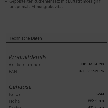
Gepolsterter Rückeneinsatz mit Luftstromdesign f
ür optimale Atmungsaktivität
Technische Daten
Weitere
Informationen
Produktdetails
Artikelnummer
NP.BAG1A.290
EAN
4713883645126
Gehäuse
Farbe
Grau
Höhe
660,4 mm
Breite
431,8 mm