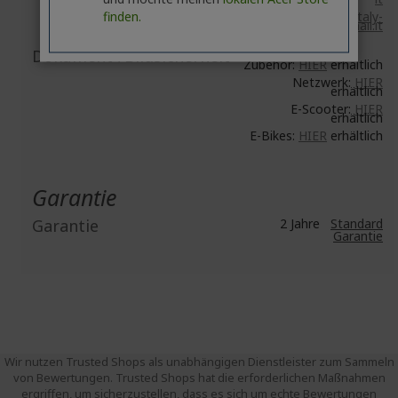
finden.
Email:
acer-italy-
srl@legalmail.it
Dokument-/Bildsicherheit
Zubehör:
HIER
erhältlich
Netzwerk:
HIER
erhältlich
E-Scooter:
HIER
erhältlich
E-Bikes:
HIER
erhältlich
Garantie
Garantie
2 Jahre
Standard
Garantie
Wir nutzen Trusted Shops als unabhängigen Dienstleister zum Sammeln
von Bewertungen. Trusted Shops hat die erforderlichen Maßnahmen
ergriffen, um sicherzustellen, dass es sich um echte Bewertungen