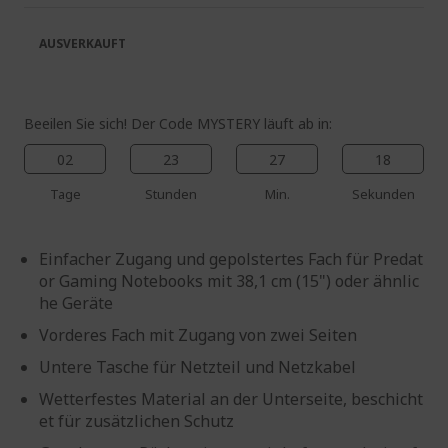
springen
AUSVERKAUFT
Beeilen Sie sich! Der Code MYSTERY läuft ab in:
02
23
27
18
Tage
Stunden
Min.
Sekunden
Einfacher Zugang und gepolstertes Fach für Predat
or Gaming Notebooks mit 38,1 cm (15") oder ähnlic
he Geräte
Vorderes Fach mit Zugang von zwei Seiten
Untere Tasche für Netzteil und Netzkabel
Wetterfestes Material an der Unterseite, beschicht
et für zusätzlichen Schutz