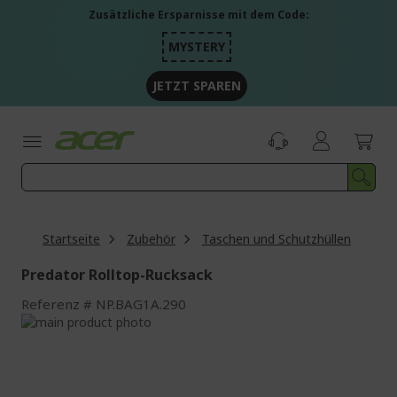
Zum
Zusätzliche Ersparnisse mit dem Code:
Inhalt
springen
MYSTERY
JETZT SPAREN
Startseite
Zubehör
Taschen und Schutzhüllen
Predator Rolltop-Rucksack
Referenz
NP.BAG1A.290
Zum
Ende
Zum
der
Anfang
Bildgalerie
der
springen
Bildgalerie