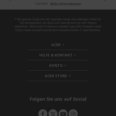
handelt.
Mehr Informationen
* Der genaue Zeitpunkt des Upgrades hängt vom jeweiligen Gerät ab.
Die Verfügbarkeit von Apps und Features kann je nach Region
abweichen. Bestimmte Funktionen erfordern spezielle Hardware (siehe
https://www.microsoft.com/de-de/windows/windows-11-specifications).
ACER
h
i
HILFE & KONTAKT
d
h
d
i
KONTO
e
h
d
n
i
d
ACER STORE
d
h
e
d
i
n
e
d
n
d
e
Folgen Sie uns auf Social
n