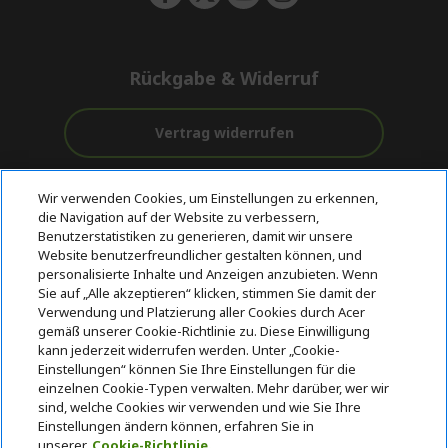
Rückgabe & Widerruf
Vertrag widerrufen
Unterstützung
Kostenloser
Wir verwenden Cookies, um Einstellungen zu erkennen,
vor und nach
Zahlung
Versand
die Navigation auf der Website zu verbessern,
dem Kauf
Benutzerstatistiken zu generieren, damit wir unsere
Website benutzerfreundlicher gestalten können, und
© 2026 Acer Inc.
personalisierte Inhalte und Anzeigen anzubieten. Wenn
CPYou BV ist der autorisierte Wiederverkäufer und Händler der
Sie auf „Alle akzeptieren“ klicken, stimmen Sie damit der
Produkte und Dienstleistungen, die in diesem Shop angeboten
Verwendung und Platzierung aller Cookies durch Acer
werden.
gemäß unserer Cookie-Richtlinie zu. Diese Einwilligung
kann jederzeit widerrufen werden. Unter „Cookie-
Einstellungen“ können Sie Ihre Einstellungen für die
einzelnen Cookie-Typen verwalten. Mehr darüber, wer wir
sind, welche Cookies wir verwenden und wie Sie Ihre
Einstellungen ändern können, erfahren Sie in
unserer
Cookie-Richtlinie.