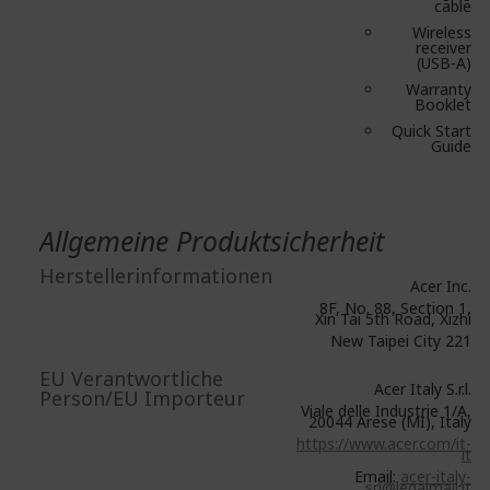
cable
Wireless
receiver
(USB-A)
Warranty
Booklet
Quick Start
Guide
Allgemeine Produktsicherheit
Herstellerinformationen
Acer Inc.
8F, No. 88, Section 1,
Xin Tai 5th Road, Xizhi
New Taipei City 221
EU Verantwortliche
Acer Italy S.r.l.
Person/EU Importeur
Viale delle Industrie 1/A,
20044 Arese (MI), Italy
https://www.acer.com/it-
it
Email:
acer-italy-
srl@legalmail.it