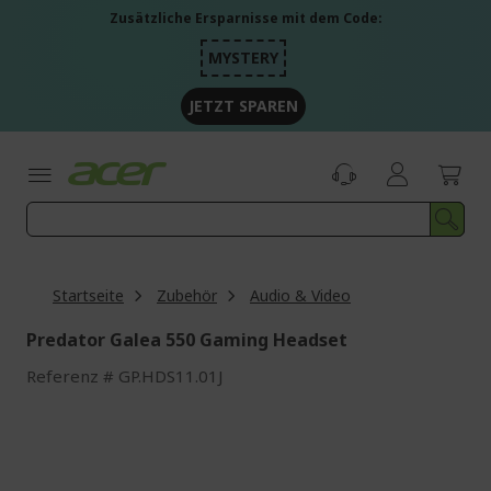
Zum
Zusätzliche Ersparnisse mit dem Code:
Inhalt
springen
MYSTERY
JETZT SPAREN
Startseite
Zubehör
Audio & Video
Predator Galea 550 Gaming Headset
Referenz
GP.HDS11.01J
Zum
Ende
der
Bildgalerie
springen