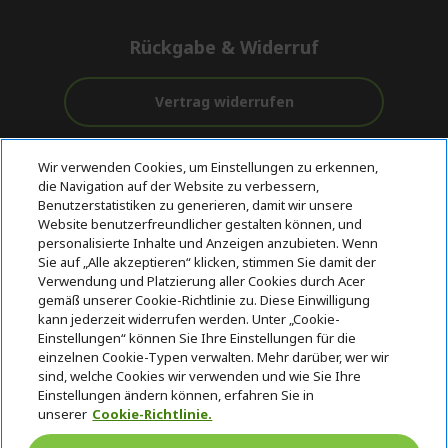
Rückgabe & Widerruf
Vertrag widerrufen
Unterstützung
Kostenloser
Wir verwenden Cookies, um Einstellungen zu erkennen,
vor und nach
Zahlung
Versand
die Navigation auf der Website zu verbessern,
dem Kauf
Benutzerstatistiken zu generieren, damit wir unsere
Website benutzerfreundlicher gestalten können, und
© 2026 Acer Inc.
personalisierte Inhalte und Anzeigen anzubieten. Wenn
Sie auf „Alle akzeptieren“ klicken, stimmen Sie damit der
CPYou BV ist der autorisierte Wiederverkäufer und Händler der
Produkte und Dienstleistungen, die in diesem Shop angeboten
Verwendung und Platzierung aller Cookies durch Acer
werden.
gemäß unserer Cookie-Richtlinie zu. Diese Einwilligung
kann jederzeit widerrufen werden. Unter „Cookie-
Einstellungen“ können Sie Ihre Einstellungen für die
einzelnen Cookie-Typen verwalten. Mehr darüber, wer wir
sind, welche Cookies wir verwenden und wie Sie Ihre
Einstellungen ändern können, erfahren Sie in
unserer
Cookie-Richtlinie.
Deutschland
/
Österreich