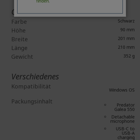
finden.
Gehäuse
Farbe
Schwarz
Höhe
90 mm
Breite
201 mm
Länge
210 mm
Gewicht
352 g
Verschiedenes
Kompatibilität
Windows OS
Packungsinhalt
Predator
Galea 550
Detachable
microphone
USB-C to
USB-A
charging