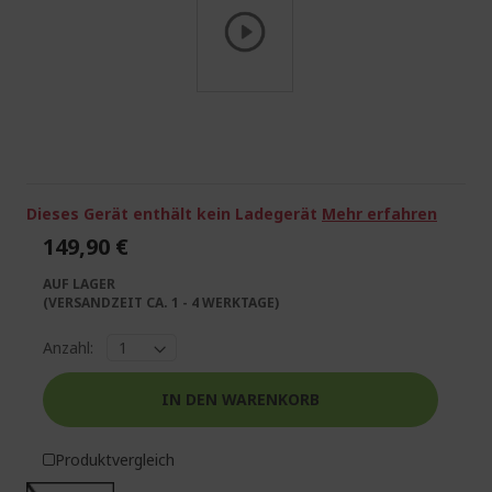
Zum
Anfang
der
Bildgalerie
springen
Dieses Gerät enthält kein Ladegerät
Mehr erfahren
149,90 €
AUF LAGER
(VERSANDZEIT CA. 1 - 4 WERKTAGE)
Anzahl:
IN DEN WARENKORB
Produktvergleich