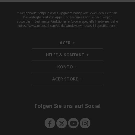
* Der genaue Zeitpunkt des Upgrades hängt vom jeweiligen Gerät ab.
Die Verfügbarkeit von Apps und Features kann je nach Region
abweichen. Bestimmte Funktionen erfordern spezielle Hardware (siehe
https://www.microsoft.com/de-de/windows/windows-11-specifications).
ACER
h
i
HILFE & KONTAKT
d
h
d
i
KONTO
e
h
d
n
i
d
ACER STORE
d
h
e
d
i
n
e
d
n
d
e
Folgen Sie uns auf Social
n