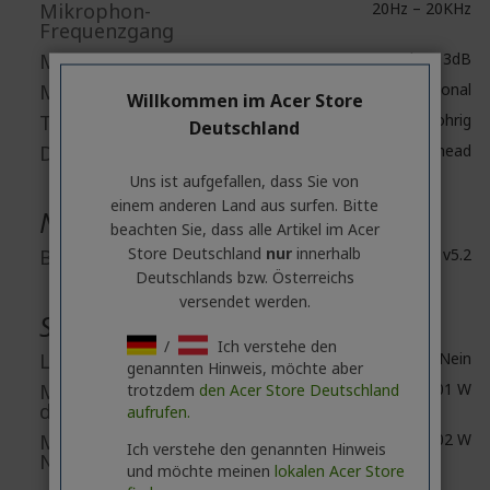
Mikrophon-
20Hz – 20KHz
Frequenzgang
Mikrofonempfindlichkeit
95 dB ± 3dB
Mikrofontyp
Omnidirektional
Willkommen im Acer Store
Typ
Beidohrig
Deutschland
Design
Overhead
Uns ist aufgefallen, dass Sie von
einem anderen Land aus surfen. Bitte
Netzwerk & Kommunikation
beachten Sie, dass alle Artikel im Acer
Store Deutschland
nur
innerhalb
Bluetooth
Bluetooth v5.2
Deutschlands bzw. Österreichs
versendet werden.
Stromversorgung
/
Ich verstehe den
Ladegerät inklusive
Nein
genannten Hinweis, möchte aber
Mindest-Wattleistung
0.01 W
trotzdem
den Acer Store Deutschland
der Stromversorgung
aufrufen.
Maximale Leistung
0.02 W
Ich verstehe den genannten Hinweis
Netzteil
und möchte meinen
lokalen Acer Store