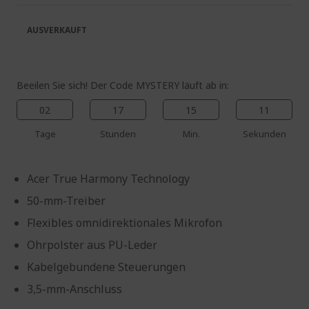
springen
AUSVERKAUFT
Beeilen Sie sich! Der Code MYSTERY läuft ab in:
02
17
15
11
Tage
Stunden
Min.
Sekunden
Acer True Harmony Technology
50-mm-Treiber
Flexibles omnidirektionales Mikrofon
Ohrpolster aus PU-Leder
Kabelgebundene Steuerungen
3,5-mm-Anschluss