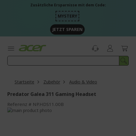
Zum
Zusätzliche Ersparnisse mit dem Code:
Inhalt
springen
MYSTERY
JETZT SPAREN
Startseite
Zubehör
Audio & Video
Predator Galea 311 Gaming Headset
Referenz
NP.HDS11.00B
Zum
Ende
Zum
der
Anfang
Bildgalerie
der
springen
Bildgalerie