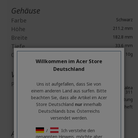
Gehäuse
Farbe
Schwarz
Höhe
211.2 mm
Breite
182.8 mm
Tiefe
33.6 mm
Gewicht
331 ± 10g
Willkommen im Acer Store
Deutschland
Verschiedenes
Packungsinhalt
Uns ist aufgefallen, dass Sie von
Predator Galea
einem anderen Land aus surfen. Bitte
311
beachten Sie, dass alle Artikel im Acer
Kurzanleitung
Store Deutschland
nur
innerhalb
Garantieheft
Deutschlands bzw. Österreichs
versendet werden.
/
Ich verstehe den
Allgemeine Produktsicherheit
genannten Hinweis, möchte aber