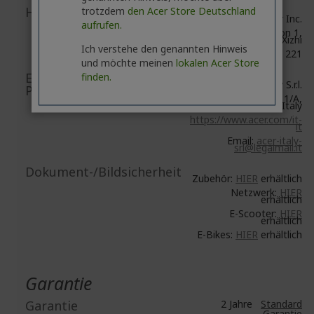
Herstellerinformationen
trotzdem
den Acer Store Deutschland
Acer Inc.
aufrufen.
8F, No. 88, Section 1,
Xin Tai 5th Road, Xizhi
Ich verstehe den genannten Hinweis
New Taipei City 221
und möchte meinen
lokalen Acer Store
EU Verantwortliche
finden.
Acer Italy S.r.l.
Person/EU Importeur
Viale delle Industrie 1/A,
20044 Arese (MI), Italy
https://www.acer.com/it-
it
Email:
acer-italy-
srl@legalmail.it
Dokument-/Bildsicherheit
Zubehör:
HIER
erhältlich
Netzwerk:
HIER
erhältlich
E-Scooter:
HIER
erhältlich
E-Bikes:
HIER
erhältlich
Garantie
Garantie
2 Jahre
Standard
Garantie