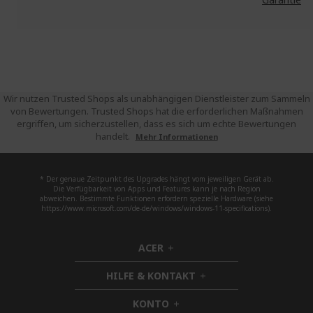
Wir nutzen Trusted Shops als unabhängigen Dienstleister zum Sammeln
von Bewertungen. Trusted Shops hat die erforderlichen Maßnahmen
ergriffen, um sicherzustellen, dass es sich um echte Bewertungen
handelt.
Mehr Informationen
* Der genaue Zeitpunkt des Upgrades hängt vom jeweiligen Gerät ab.
Die Verfügbarkeit von Apps und Features kann je nach Region
abweichen. Bestimmte Funktionen erfordern spezielle Hardware (siehe
https://www.microsoft.com/de-de/windows/windows-11-specifications).
ACER
h
i
HILFE & KONTAKT
d
h
d
i
KONTO
e
h
d