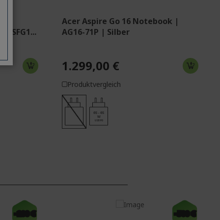
Acer Aspire Go 16 Notebook |
| SFG1...
AG16-71P | Silber
1.299,00 €
Produktvergleich
65 - 65
W
USB PD
-200 €
-500 €