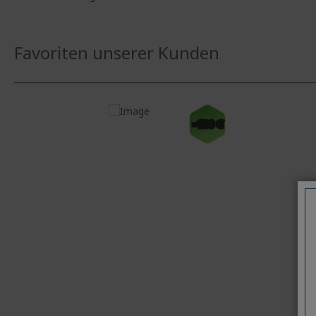
Favoriten unserer Kunden
-100 €
Windows 11 Home
Window
Intel® Core™ 5 120U Prozessor 1,40
Intel® 
GHz
GHz
39,6 cm (15,6 Zoll) Full HD (1920 x
39,6 cm 
1080) 16:9 IPS
1080) 1
16 GB DDR4
32 GB,
1 TB SSD
1 TB S
Intel® Graphics gemeinsam
Intel® 
genutzter Speicher
genutzt