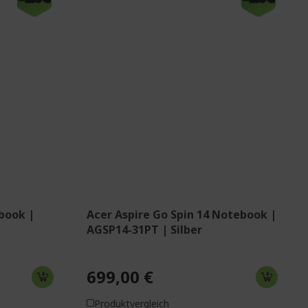
Windows 11 Home
 Prozessor
Intel® N150 Prozessor 800 MHz
35,6 cm (14 Zoll) WUXGA (1920 x
1920 x
1200) 16:10 IPS Touchscreen
en
8 GB, LPDDR5
512 GB SSD
Intel® Graphics gemeinsam
m
genutzter Speicher Eingabestift ist
ylus Pen
nicht enthalten
book |
Acer Aspire Go Spin 14 Notebook |
AGSP14-31PT | Silber
699,00 €
Produktvergleich