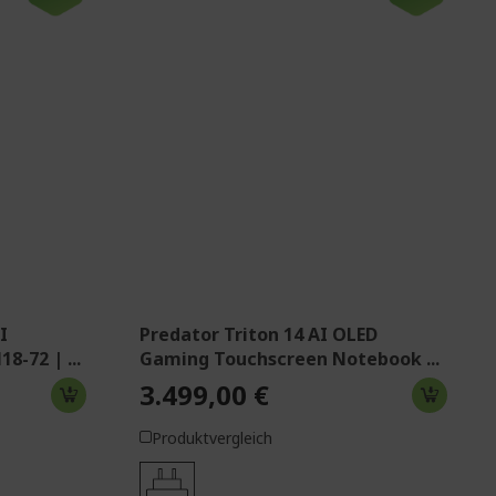
Windows 11 Home
X
Intel® Core™ Ultra 9 288V Prozessor
3,30 GHz
 MINI-LED
36,8 cm (14,5 Zoll) OLED 2,8K (2880
50 Hz
x 1800) 16:10 120 Hz Touchscreen
32 GB, LPDDR5X
2 TB SSD
70Ti mit
NVIDIA® GeForce RTX™ 5070 mit 8
GB dedizierter Speicher Incl. Stylus
Pen
I
Predator Triton 14 AI OLED
-72 | ...
Gaming Touchscreen Notebook ...
3.499,00 €
Produktvergleich