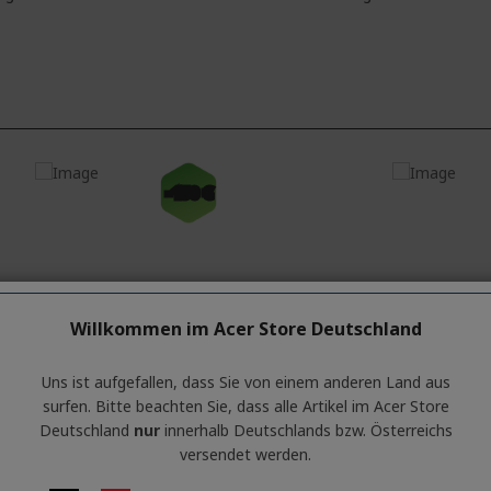
-150 €
s 11 Home
Windows 11 Home
Core™ 5 120U Prozessor 1,40
Intel® Core™ Ultra 7 258V
2,20 GHz
(15,6 Zoll) Full HD (1920 x
40,6 cm (16 Zoll) OLED 2K
6:9 IPS
1280) 16:10
Willkommen im Acer Store Deutschland
 DDR4 SDRAM
32 GB, LPDDR5X
SD
1 TB SSD
Graphics gemeinsam
Intel® ARC™ Graphics 14
Uns ist aufgefallen, dass Sie von einem anderen Land aus
er Speicher
gemeinsam genutzter Spei
surfen. Bitte beachten Sie, dass alle Artikel im Acer Store
Deutschland
nur
innerhalb Deutschlands bzw. Österreichs
versendet werden.