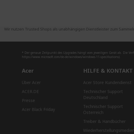
Wir nutzen Trusted Shops als unabhängigen Dienstleister zum Sammeln
* Der genaue Zeitpunkt des Upgrades hängt vom jeweiligen Gerät ab. Die Ver
https://www.microsoft.com/de-de/windows/windows-11-specifications).
Acer
HILFE & KONTAKT
Über Acer
Acer Store Kundendienst
ACER.DE
Technischer Support
Deutschland
Presse
Technischer Support
Acer Black Friday
Österreich
Treiber & Handbücher
Wiederherstellungsmedie