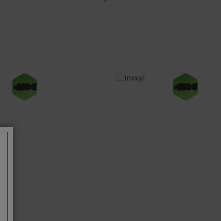
-200 €
-200 €
Windows 11 Home
 Prozessor
Intel® Core™ i9 270H Prozessor 2,70
GHz
 (2048 x
40,6 cm (16 Zoll) WUXGA (1920 x
1200) 16:9 IPS 120 Hz
32 GB, DDR5 SDRAM
1 TB SSD
0V GPU
Intel® Graphics gemeinsam
cher
genutzter Speicher