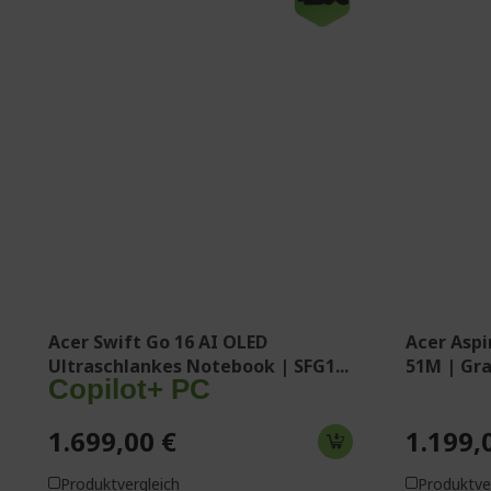
Windows 11 Home
Window
Intel® Core™ Ultra 9 288V Prozessor
Intel® 
3,30 GHz
2,60 GH
40,6 cm (16 Zoll) OLED 2K (2048 x
39,6 cm 
1280) 16:10 120 Hz
1080) 1
32 GB, LPDDR5X
32 GB,
1 TB SSD
1 TB S
Intel® ARC™ 140V GPU gemeinsam
Intel® 
genutzter Speicher
genutzt
Acer Swift Go 16 AI OLED
Acer Aspi
Ultraschlankes Notebook | SFG1...
51M | Gr
Copilot+ PC
1.699,00 €
1.199,
Produktvergleich
Produktve