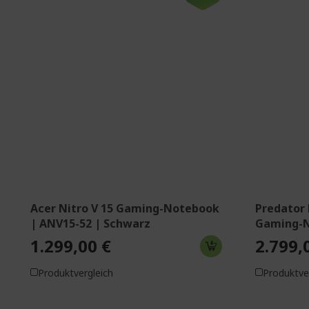
Windows 11 Home
Window
Intel® Core™ i7-13620H Prozessor
Intel® 
Deca-Core 2,40 GHz
Prozess
39,6 cm (15,6 Zoll) Full HD (1920 x
40,6 cm
1080) 16:9 IPS 165 Hz
1600) 1
16 GB, DDR4 SDRAM
32 GB,
512 GB SSD
1 TB S
NVIDIA® GeForce RTX™ 5050 mit 8
NVIDIA
GB dedizierter Speicher
12 GB de
Acer Nitro V 15 Gaming-Notebook
Predator 
| ANV15-52 | Schwarz
Gaming-N
1.299,00 €
2.799,
Produktvergleich
Produktve