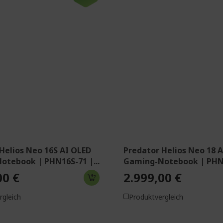
s 11 Home
Windows 11 Home
Core™ Ultra 9 275HX
Intel® Core™ Ultra 9 275H
or 2,70 GHz
Prozessor 2,70 GHz
 (16 Zoll) OLED 2,5K (2560 x
45,7 cm (18 Zoll) WQXGA
6:10 240 Hz
(2560 x 1600) 16:10 IPS 2
 DDR5 SDRAM
32 GB, DDR5 SDRAM
SD
1 TB SSD
® GeForce RTX™ 5070Ti mit
NVIDIA® GeForce RTX™ 50
dizierter Speicher
12 GB dedizierter Speicher
Helios Neo 16S AI OLED
Predator Helios Neo 18 A
otebook | PHN16S-71 |...
Gaming-Notebook | PHN18
00 €
2.999,00 €
rgleich
Produktvergleich