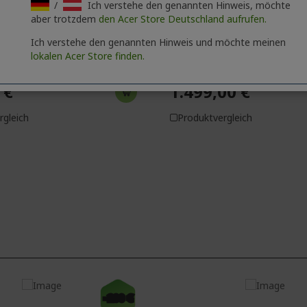
/
Ich verstehe den genannten Hinweis, möchte
aber trotzdem
den Acer Store Deutschland aufrufen.
re Go 15 Notebook |
Acer Swift Go 16 AI OLED
Ich verstehe den genannten Hinweis und möchte meinen
| Ice-Blue
Ultraschlankes Notebook 
Copilot+ PC
lokalen Acer Store finden.
 €
1.499,00 €
rgleich
Produktvergleich
-200 €