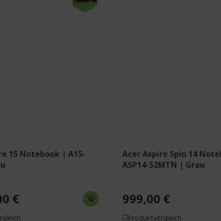
s 11 Home
Windows 11 Home
Core™ i9-13900H Prozessor
Intel® Core™ Ultra 5 115U
z
1,50 GHz
(15,6 Zoll) Full HD (1920 x
35,6 cm (14 Zoll) WUXGA (
6:9 IPS
1200) 16:10 IPS Touchscre
 LPDDR5
16 GB, LPDDR5X
SD
512 GB SSD
Iris® Xe Graphics gemeinsam
Intel® Graphics gemeinsa
er Speicher
genutzter Speicher Incl. St
re 15 Notebook | A15-
Acer Aspire Spin 14 Note
au
ASP14-52MTN | Grau
00 €
999,00 €
rgleich
Produktvergleich