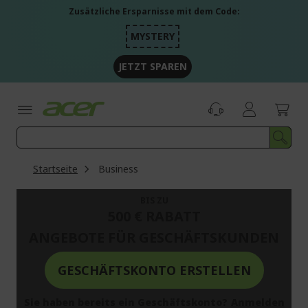
Zum
Zusätzliche Ersparnisse mit dem Code:
Inhalt
springen
MYSTERY
JETZT SPAREN
Startseite
Business
BIS ZU
500 € RABATT
ANGEBOTE FÜR GESCHÄFTSKUNDEN
GESCHÄFTSKONTO ERSTELLEN
Sie haben bereits ein Geschäftskonto?
Anmelden