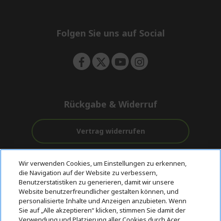
d
i
n
e
d
n
d
e
Folgen Sie uns auf Social
n
Rückgabe & Widerruf
Vertrag widerrufen
Unterstützung
Kostenloser
Wir verwenden Cookies, um Einstellungen zu erkennen,
vor und nach
Zahlung
Versand
die Navigation auf der Website zu verbessern,
dem Kauf
Benutzerstatistiken zu generieren, damit wir unsere
Website benutzerfreundlicher gestalten können, und
© 2026 Acer Inc.
personalisierte Inhalte und Anzeigen anzubieten. Wenn
CPYou BV ist der autorisierte Wiederverkäufer und Händler der
Sie auf „Alle akzeptieren“ klicken, stimmen Sie damit der
Produkte und Dienstleistungen, die in diesem Shop angeboten
Verwendung und Platzierung aller Cookies durch Acer