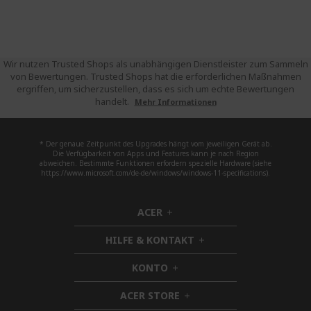
Wir nutzen Trusted Shops als unabhängigen Dienstleister zum Sammeln
von Bewertungen. Trusted Shops hat die erforderlichen Maßnahmen
ergriffen, um sicherzustellen, dass es sich um echte Bewertungen
handelt.
Mehr Informationen
* Der genaue Zeitpunkt des Upgrades hängt vom jeweiligen Gerät ab.
Die Verfügbarkeit von Apps und Features kann je nach Region
abweichen. Bestimmte Funktionen erfordern spezielle Hardware (siehe
https://www.microsoft.com/de-de/windows/windows-11-specifications).
ACER
h
i
HILFE & KONTAKT
d
h
d
i
KONTO
e
h
d
n
i
d
ACER STORE
d
h
e