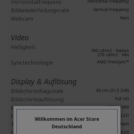
Horizontalfrequenz
Horizontal Frequency
Bildwiederholungsrate
Vertical Frequency
Webcam
Nein
Video
Helligkeit
300 cd/m2 - Nativo
270 cd/m2 - Min
Synctechnologie
AMD FreeSync™
Display & Auflösung
Bildschirmdiagonale
80 cm (31,5 Zoll)
Bildschirmauflösung
Full HD
Maximale Auflösung
1920 x 1080
Hintergrund-beleuchtung
LED
Willkommen im Acer Store
Touchscreen
Nein
Deutschland
Seitenverhältnis
16:09