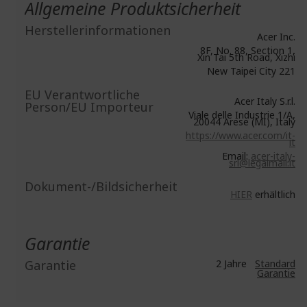
Allgemeine Produktsicherheit
Herstellerinformationen
Acer Inc.
8F, No. 88, Section 1,
Xin Tai 5th Road, Xizhi
New Taipei City 221
EU Verantwortliche
Acer Italy S.r.l.
Person/EU Importeur
Viale delle Industrie 1/A,
20044 Arese (MI), Italy
https://www.acer.com/it-
it
Email:
acer-italy-
srl@legalmail.it
Dokument-/Bildsicherheit
HIER
erhältlich
Garantie
Garantie
2 Jahre
Standard
Garantie