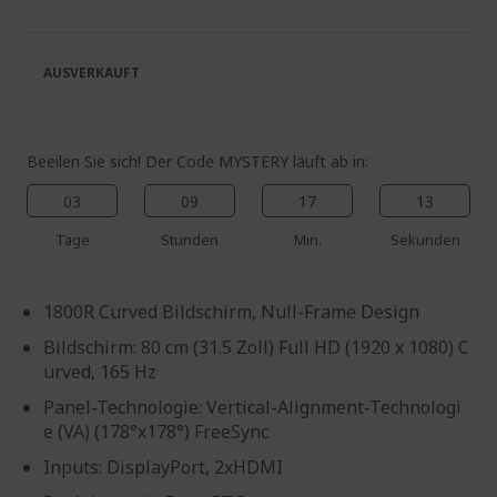
springen
Bildgalerie
springen
AUSVERKAUFT
Beeilen Sie sich! Der Code MYSTERY läuft ab in:
03
09
17
13
Tage
Stunden
Min.
Sekunden
1800R Curved Bildschirm, Null-Frame Design
Bildschirm: 80 cm (31.5 Zoll) Full HD (1920 x 1080) C
urved, 165 Hz
Panel-Technologie: Vertical-Alignment-Technologi
e (VA) (178°x178°) FreeSync
Inputs: DisplayPort, 2xHDMI