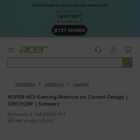
Zum
Zusätzliche Ersparnisse mit dem Code:
Inhalt
springen
MYSTERY
JETZT SPAREN
Startseite
Monitore
Gaming
AOPEN HC5 Gaming-Monitor im Curved-Design |
32HC5QRP | Schwarz
Referenz
UM.JW5EE.P01
Zum
Ende
Zum
der
Anfang
Bildgalerie
der