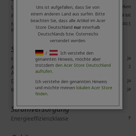
Unterstützte Farben
16,7 Millionen Farben
Uns ist aufgefallen, dass Sie von
einem anderen Land aus surfen. Bitte
Farbtiefe
8-bit
beachten Sie, dass alle Artikel im Acer
Natives
4,000:1
Store Deutschland
nur
innerhalb
Kontrastverhältnis
Deutschlands bzw. Österreichs
versendet werden.
Schnittstellen / Anschlüsse
/
Ich verstehe den
HDMI
Ja
genannten Hinweis, möchte aber
trotzdem
den Acer Store Deutschland
Anzahl der HDMI-
2
aufrufen.
Anschlüsse
DisplayPort
Ja
Ich verstehe den genannten Hinweis
und möchte meinen
lokalen Acer Store
Kopfhörer
Ja
finden.
Stromversorgung
Energieeffizienzklasse
F