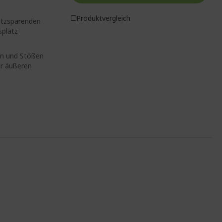
Produktvergleich
atzsparenden
splatz
en und Stößen
or äußeren