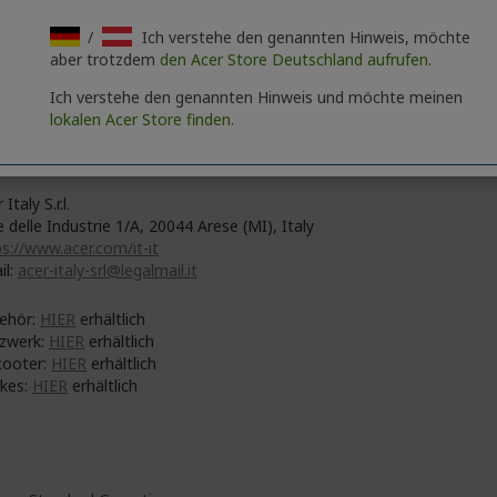
VESA-Platte, 3x Schrauben, 5x Schutzpuffer
/
Ich verstehe den genannten Hinweis, möchte
aber trotzdem
den Acer Store Deutschland aufrufen.
Ich verstehe den genannten Hinweis und möchte meinen
 Inc.
lokalen Acer Store finden.
No. 88, Section 1, Xin Tai 5th Road, Xizhi
 Taipei City 221
 Italy S.r.l.
e delle Industrie 1/A, 20044 Arese (MI), Italy
s://www.acer.com/it-it
il:
acer-italy-srl@legalmail.it
ehör:
HIER
erhältlich
zwerk:
HIER
erhältlich
cooter:
HIER
erhältlich
ikes:
HIER
erhältlich