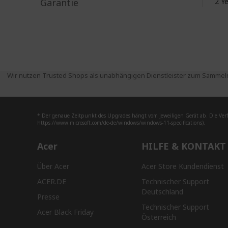
Garantie
2 Y
Wir nutzen Trusted Shops als unabhängigen Dienstleister zum Sammeln
* Der genaue Zeitpunkt des Upgrades hängt vom jeweiligen Gerät ab. Die Ver
https://www.microsoft.com/de-de/windows/windows-11-specifications).
Acer
HILFE & KONTAKT
Über Acer
Acer Store Kundendienst
ACER.DE
Technischer Support
Deutschland
Presse
Technischer Support
Acer Black Friday
Österreich