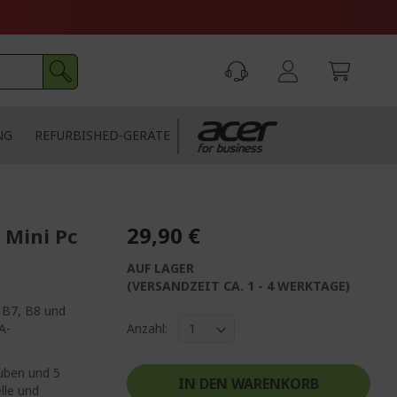
NG
REFURBISHED-GERÄTE
29,90 €
 Mini Pc
AUF LAGER
(VERSANDZEIT CA. 1 - 4 WERKTAGE)
, B7, B8 und
A-
Anzahl:
uben und 5
IN DEN WARENKORB
lle und