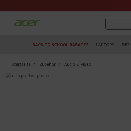
Zum
Inhalt
springen
BACK TO SCHOOL RABATTE
LAPTOPS
DES
Startseite
Zubehör
Audio & Video
Zum
Ende
Zum
der
Anfang
Bildgalerie
der
springen
Bildgalerie
springen