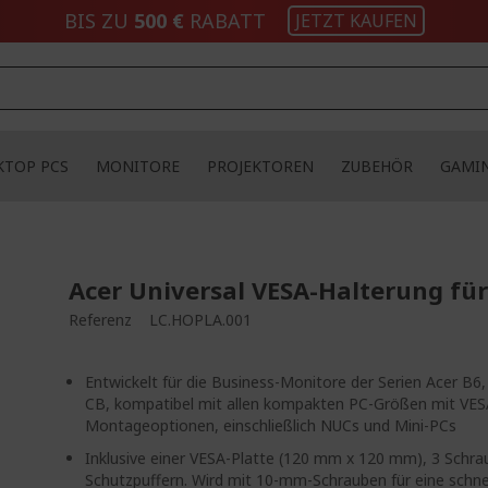
BIS ZU
500 €
RABATT
JETZT KAUFEN
KTOP PCS
MONITORE
PROJEKTOREN
ZUBEHÖR
GAMI
Acer Universal VESA-Halterung für
Referenz
LC.HOPLA.001
Entwickelt für die Business-Monitore der Serien Acer B6
CB, kompatibel mit allen kompakten PC-Größen mit VES
Montageoptionen, einschließlich NUCs und Mini-PCs
Inklusive einer VESA-Platte (120 mm x 120 mm), 3 Schra
Schutzpuffern. Wird mit 10-mm-Schrauben für eine schne