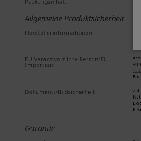
Packungsinhalt
1x 
Allgemeine Produktsicherheit
Acer
Herstellerinformationen
8F, 
New
Acer
EU Verantwortliche Person/EU
Importeur
Vial
http
Ema
Zub
Dokument-/Bildsicherheit
Net
E-S
E-B
Garantie