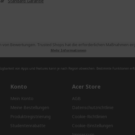
ear
Standard Garantie
 von Bewertungen. Trusted Shops hat die erforderlichen Maßnahmen ergri
Mehr Informationen
fügbarkeit von Apps und Features kann je nach Region abweichen. Bestimmte Funktionen erfor
Konto
Acer Store
Mein Konto
AGB
Meine Bestellungen
Datenschutzrichtlinie
Produktregistrierung
Cookie-Richtlinien
Studentenrabatte
Cookie-Einstellungen
Impressum