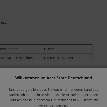
warz
rew Length:
10 mm
SA Plate Dimensions:
120 mm x 120 mm
r Monitors:
B6 Series
Willkommen im Acer Store Deutschland
B7 Series
B8 Series
Uns ist aufgefallen, dass Sie von einem anderen Land aus
CB Series
surfen. Bitte beachten Sie, dass alle Artikel im Acer Store
Deutschland
nur
innerhalb Deutschlands bzw. Österreichs
versendet werden.