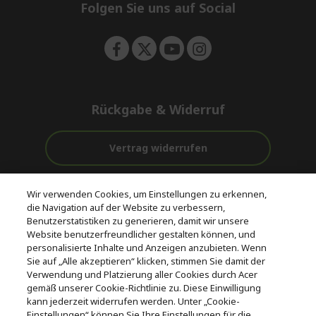
e
Folgen Sie uns auf Social
n
Rückgabe & Widerruf
Vertrag widerrufen
Unterstützung
Kostenloser
Wir verwenden Cookies, um Einstellungen zu erkennen,
vor und nach
Zahlung
Versand
die Navigation auf der Website zu verbessern,
dem Kauf
Benutzerstatistiken zu generieren, damit wir unsere
Website benutzerfreundlicher gestalten können, und
© 2026 Acer Inc.
personalisierte Inhalte und Anzeigen anzubieten. Wenn
CPYou BV ist der autorisierte Wiederverkäufer und Händler der
Sie auf „Alle akzeptieren“ klicken, stimmen Sie damit der
Produkte und Dienstleistungen, die in diesem Shop angeboten
Verwendung und Platzierung aller Cookies durch Acer
werden.
gemäß unserer Cookie-Richtlinie zu. Diese Einwilligung
kann jederzeit widerrufen werden. Unter „Cookie-
Einstellungen“ können Sie Ihre Einstellungen für die