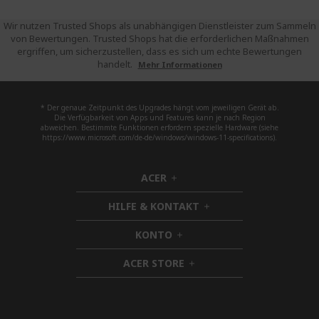
Wir nutzen Trusted Shops als unabhängigen Dienstleister zum Sammeln
von Bewertungen. Trusted Shops hat die erforderlichen Maßnahmen
ergriffen, um sicherzustellen, dass es sich um echte Bewertungen
handelt.
Mehr Informationen
* Der genaue Zeitpunkt des Upgrades hängt vom jeweiligen Gerät ab.
Die Verfügbarkeit von Apps und Features kann je nach Region
abweichen. Bestimmte Funktionen erfordern spezielle Hardware (siehe
https://www.microsoft.com/de-de/windows/windows-11-specifications).
ACER
h
i
HILFE & KONTAKT
d
h
d
i
KONTO
e
h
d
n
i
d
ACER STORE
d
h
e
d
i
n
e
d
n
d