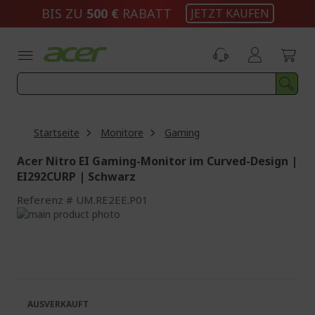
Zum
BIS ZU
500 €
RABATT
JETZT KAUFEN
Inhalt
springen
Startseite
Monitore
Gaming
Acer Nitro EI Gaming-Monitor im Curved-Design |
EI292CURP | Schwarz
Referenz
UM.RE2EE.P01
Zum
Ende
Zum
der
Anfang
Bildgalerie
der
springen
Bildgalerie
springen
AUSVERKAUFT