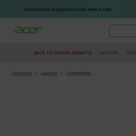
Zum
Inhalt
Zusätzliche Ersparnisse mit dem Code:
springen
BACK TO SCHOOL RABATTE
LAPTOPS
DES
Startseite
Laptops
Convertibles
Zum
Ende
der
Bildgalerie
springen