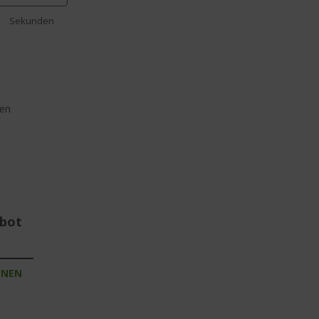
Sekunden
een
ebot
INEN