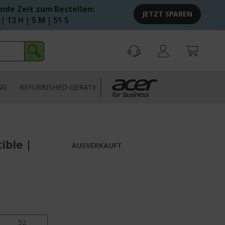
nde Zeit zum Bestellen:
JETZT SPAREN
 | 13 H | 5 M | 50 S
NG
REFURBISHED-GERÄTE
ible |
AUSVERKAUFT
51