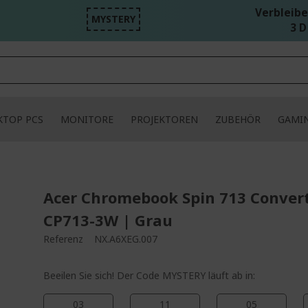
Verbleibe
MYSTERY
3 D
KTOP PCS
MONITORE
PROJEKTOREN
ZUBEHÖR
GAMI
Acer Chromebook Spin 713 Convert
CP713-3W | Grau
Referenz
NX.A6XEG.007
Beeilen Sie sich! Der Code MYSTERY läuft ab in:
03
11
05