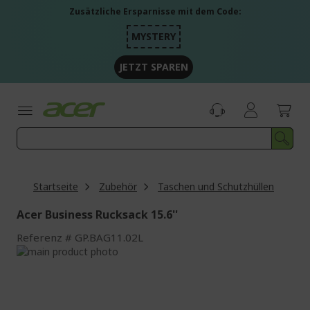
Zum
Zusätzliche Ersparnisse mit dem Code:
Inhalt
springen
MYSTERY
JETZT SPAREN
Startseite
Zubehör
Taschen und Schutzhüllen
Acer Business Rucksack 15.6''
Referenz
GP.BAG11.02L
Zum
Ende
Zum
der
Anfang
Bildgalerie
der
springen
Bildgalerie