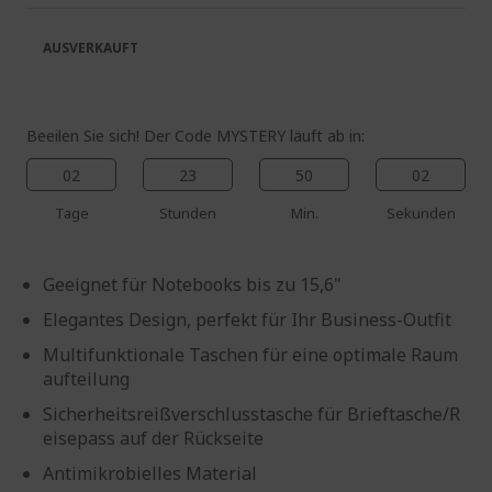
springen
AUSVERKAUFT
Beeilen Sie sich! Der Code MYSTERY läuft ab in:
02
23
50
02
Tage
Stunden
Min.
Sekunden
Geeignet für Notebooks bis zu 15,6"
Elegantes Design, perfekt für Ihr Business-Outfit
Multifunktionale Taschen für eine optimale Raum
aufteilung
Sicherheitsreißverschlusstasche für Brieftasche/R
eisepass auf der Rückseite
Antimikrobielles Material