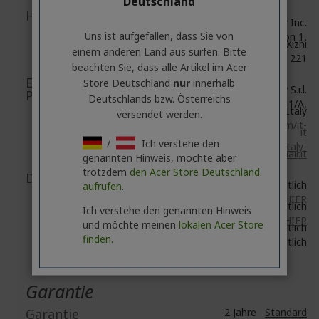
Deutschland
Herstellerinformationen
Acer Inc.
Uns ist aufgefallen, dass Sie von
8F, No. 88, Section 1,
Xin Tai 5th Road, Xizhi
einem anderen Land aus surfen. Bitte
New Taipei City 221
beachten Sie, dass alle Artikel im Acer
EU Verantwortliche
Store Deutschland
nur
innerhalb
Acer Italy S.r.l.
Person/EU Importeur
Deutschlands bzw. Österreichs
Viale delle Industrie 1/A,
20044 Arese (MI), Italy
versendet werden.
https://www.acer.com/it-
it
/
Ich verstehe den
Email:
acer-italy-
srl@legalmail.it
genannten Hinweis, möchte aber
trotzdem
den Acer Store Deutschland
Dokument-/Bildsicherheit
Zubehör:
HIER
erhältlich
aufrufen.
Netzwerk:
HIER
erhältlich
Ich verstehe den genannten Hinweis
E-Scooter:
HIER
und möchte meinen
lokalen Acer Store
erhältlich
finden.
E-Bikes:
HIER
erhältlich
Garantie
Garantie
2 Jahre
Standard