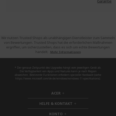
Garantie
Wir nutzen Trusted Shops als unabhängigen Dienstleister zum Sammeln
von Bewertungen. Trusted Shops hat die erforderlichen Maßnahmen
ergriffen, um sicherzustellen, dass es sich um echte Bewertungen
handelt.
Mehr Informationen
* Der genaue Zeitpunkt des Upgrades hängt vom jeweiligen Gerät ab.
Die Verfügbarkeit von Apps und Features kann je nach Region
abweichen. Bestimmte Funktionen erfordern spezielle Hardware (siehe
https://www.microsoft.com/de-de/windows/windows-11-specifications).
ACER
h
i
HILFE & KONTAKT
d
h
d
i
KONTO
e
h
d