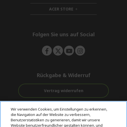
n
i
d
ACER STORE
d
h
e
d
i
n
e
d
n
d
e
Folgen Sie uns auf Social
n
Rückgabe & Widerruf
Vertrag widerrufen
Unterstützung
Kostenloser
Wir verwenden Cookies, um Einstellungen zu erkennen,
vor und nach
Zahlung
Versand
die Navigation auf der Website zu verbessern,
dem Kauf
Benutzerstatistiken zu generieren, damit wir unsere
Website benutzerfreundlicher gestalten können, und