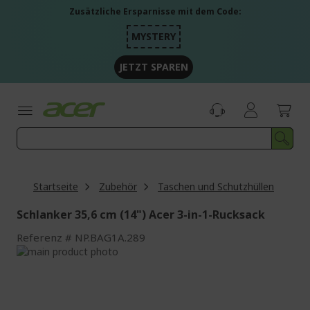
Zum
Zusätzliche Ersparnisse mit dem Code:
Inhalt
springen
MYSTERY
JETZT SPAREN
Startseite
Zubehör
Taschen und Schutzhüllen
Schlanker 35,6 cm (14") Acer 3-in-1-Rucksack
Referenz
NP.BAG1A.289
Zum
Ende
Zum
der
Anfang
Bildgalerie
der
springen
Bildgalerie