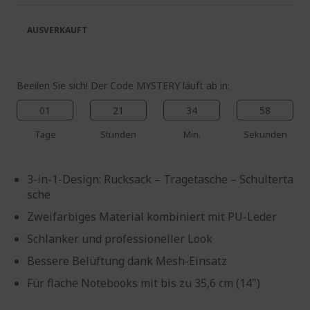
springen
AUSVERKAUFT
Beeilen Sie sich! Der Code MYSTERY läuft ab in:
01
21
34
58
Tage
Stunden
Min.
Sekunden
3-in-1-Design: Rucksack – Tragetasche – Schulterta
sche
Zweifarbiges Material kombiniert mit PU-Leder
Schlanker und professioneller Look
Bessere Belüftung dank Mesh-Einsatz
Für flache Notebooks mit bis zu 35,6 cm (14")