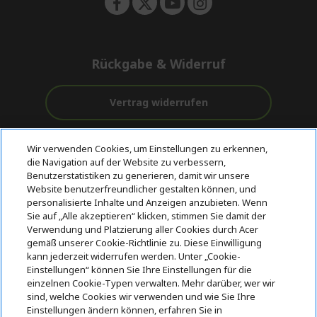
Rückgabe & Widerruf
Vertrag widerrufen
Unterstützung
Kostenloser
Wir verwenden Cookies, um Einstellungen zu erkennen,
vor und nach
Zahlung
Versand
die Navigation auf der Website zu verbessern,
dem Kauf
Benutzerstatistiken zu generieren, damit wir unsere
Website benutzerfreundlicher gestalten können, und
© 2026 Acer Inc.
personalisierte Inhalte und Anzeigen anzubieten. Wenn
CPYou BV ist der autorisierte Wiederverkäufer und Händler der
Sie auf „Alle akzeptieren“ klicken, stimmen Sie damit der
Produkte und Dienstleistungen, die in diesem Shop angeboten
Verwendung und Platzierung aller Cookies durch Acer
werden.
gemäß unserer Cookie-Richtlinie zu. Diese Einwilligung
kann jederzeit widerrufen werden. Unter „Cookie-
Einstellungen“ können Sie Ihre Einstellungen für die
einzelnen Cookie-Typen verwalten. Mehr darüber, wer wir
sind, welche Cookies wir verwenden und wie Sie Ihre
Einstellungen ändern können, erfahren Sie in