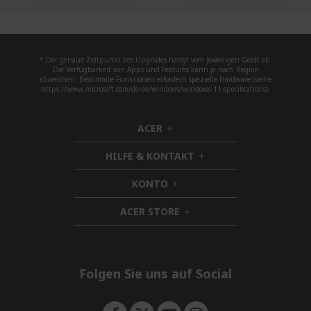
* Der genaue Zeitpunkt des Upgrades hängt vom jeweiligen Gerät ab.
Die Verfügbarkeit von Apps und Features kann je nach Region
abweichen. Bestimmte Funktionen erfordern spezielle Hardware (siehe
https://www.microsoft.com/de-de/windows/windows-11-specifications).
ACER
h
i
HILFE & KONTAKT
d
h
d
i
KONTO
e
h
d
n
i
d
ACER STORE
d
h
e
d
i
n
e
d
n
d
e
Folgen Sie uns auf Social
n