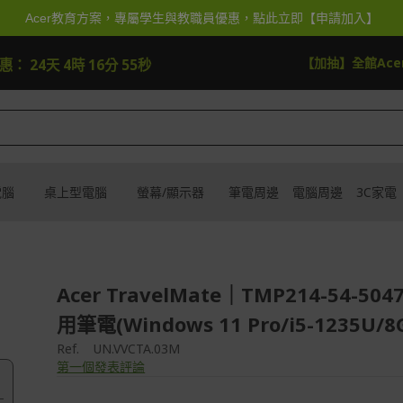
Acer教育方案，專屬學生與教職員優惠，點此立即【申請加入】
逛逛
【加抽】全館Acer
優惠：
24天 4時 16分 54秒
電腦
桌上型電腦
螢幕/顯示器
筆電周邊
電腦周邊
3C家電
Acer TravelMate｜TMP214-54-504
用筆電(Windows 11 Pro/i5-1235U/8
Ref.
UN.VVCTA.03M
第一個發表評論