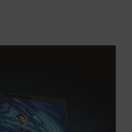
產權之商品。依消費者保護法第十九條
第二項規定，一經拆封後恕不接受退換
貨。
如有相關退換貨服務需求，您可以透過
專線或服務信箱聯繫客服。
配送服務
本站商品除有特別標示收取運費之商
品，其餘全館皆可免運宅配到府。
Acer旗下品牌商品除可宅配配送全台各
地外，部分商品可以選擇配送至全台各
地服務中心。
在消費者完成訂單付款後兩個工作天內
會安排訂單出貨，
非Acer旗下品牌商品依配合廠商規範，
可能會有無法配送外島的狀況，
您可以於「我的訂單」內查詢訂單出貨
狀態 (路徑：我的帳號 > 我的訂單)。