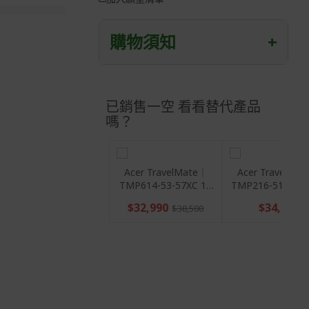
購物須知
+
退/換貨須知
已銷售一空 看看替代產品
本網站消費者享有商品到貨七天鑑賞期
之權益(鑑賞期並非試用期)。
嗎？
到貨七天內消費者有權申請退貨或換
貨；超過七天以上(含假日)，恕無法辦
理。
Acer TravelMate｜
Acer TravelMate｜
Acer TravelMa
TMP614-53-57XC 14
TMP216-51-G2-58G1
TMP214-55-G2-
退回之商品必須是全新狀態且完整包裝
吋終極輕薄商務筆電
16吋行動商務筆電
14吋行動商務
$32,990
(含商品、附件、包裝、紙箱及所有附隨
$34,500
$34,500
$38,500
(Windows 11 Pro/i5-
(Windows 11 Pro/C5-
(Windows 11 Pro
文件或資料)。
1335U/8G/512G)
120U/16G/512G)
120U/16G/512
商品到貨後進行開箱前請全程錄影以確
保自身權益 ! 非商品本身瑕疵之退貨商
品若有上述不完整之情況，本公司有權
向消費者收取相應的整新費用。
*遊戲光碟、軟體等影音商品屬智慧財