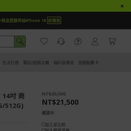
×
商品登錄再抽iPhone 18
試運氣
生活日用
電玩/遊戲主機
福利品專區
遊戲點數卡
NT$26,500
7 14吋 商
NT$21,500
G/512G)
補貨中
加入並比較
加入願望清單