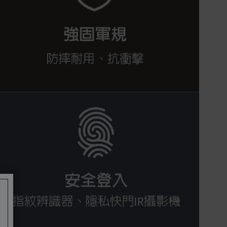
信用卡一次付清：支援Visa、
Master Card及JCB卡別
信用卡分期付款：限指定商品使
用，滿1千享3期0利率/滿1萬享3
期0利率/滿3萬享12期0利率
銀行帳戶轉帳：使用一次性虛擬
帳戶
LINEPAY(含iPASS MONEY)
Apple Pay：須使用行動裝置
Samsung Wallet (原Samsung
Pay)：須使用行動裝置