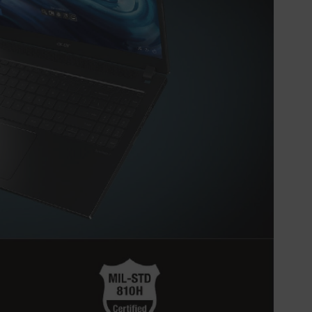
實際的到貨時間依配合的物流商做安
排，在無特殊狀況下可在出貨後的兩個
工作天內送達。
預購商品依商品頁面上的出貨時間安
排，且有可能因實際生產狀況有延後情
況發生。
保固與售後服務
Acer旗下品牌商品保固期限與說明請參
考此連結：
https://www.acer.com/tw-
zh/support/warranty/product-
warranties
非Acer旗下品牌商品保固依各商品和之
廠商有所不同，詳情請參考商品說明。
如有相關保固問題以及售後服務問題，
您可以透過專線或服務信箱聯繫客服。
付款方式
本網站提供以下付款方式：