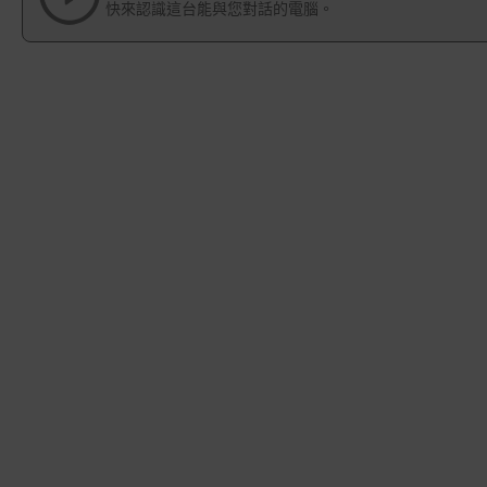
快來認識這台能與您對話的電腦。
gallery
images
gallery