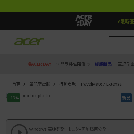
跳
到
內
容
【加贈】指定筆電贈延長保固一年
去
⚡限時
🌐ACER DAY
✨ 開學裝備降價 ✨
旗艦新品
筆記型
首頁
筆記型電腦
行動商務｜TravelMate / Extensa
Skip
-19%
新品
to
Skip
the
to
end
the
of
beginning
the
of
Windows 高速強勁，比以往更加穩固安全。
images
the