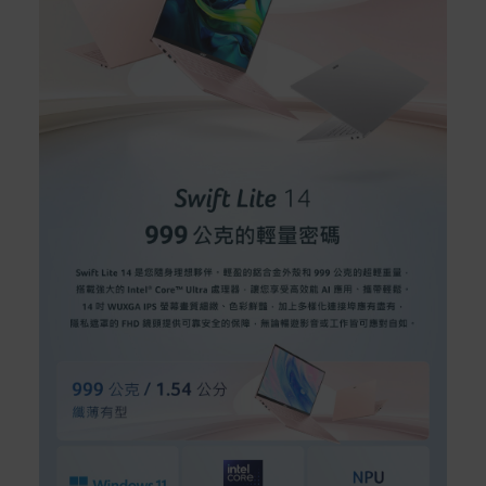
非Acer旗下品牌商品保固依各商品和之廠商有所不同，詳
情請參考商品說明。
如有相關保固問題以及售後服務問題，您可以透過專線或
服務信箱聯繫客服。
付款方式
本網站提供以下付款方式：
信用卡一次付清：支援Visa、Master Card及JCB卡
別
信用卡分期付款：限指定商品使用，滿1千享3期0利
率/滿1萬享3期0利率/滿3萬享12期0利率
銀行帳戶轉帳：使用一次性虛擬帳戶
LINEPAY(含iPASS MONEY)
Apple Pay：須使用行動裝置
Samsung Wallet (原Samsung Pay)：須使用行動裝
置