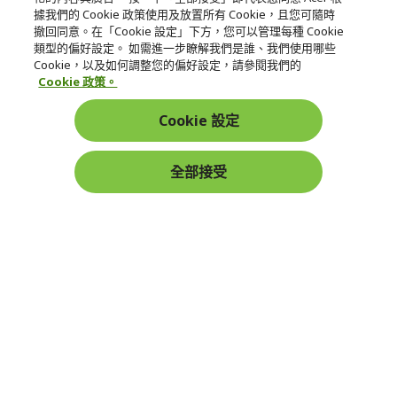
據我們的 Cookie 政策使用及放置所有 Cookie，且您可隨時
服務
撤回同意。在「Cookie 設定」下方，您可以管理每種 Cookie
類型的偏好設定。 如需進一步瞭解我們是誰、我們使用哪些
宏碁網路商城
Cookie，以及如何調整您的偏好設定，請參閱我們的
Cookie 政策。
帳戶
Cookie 設定
在社群上追蹤 Acer
全部接受
本網站提供之安全支付：
Acer Store | 宏碁官方商城 | 統一編號：20828393 | Acer 版權所有