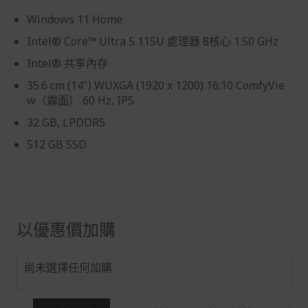
退/換貨須知
Windows 11 Home
本網站消費者享有商品到貨七天鑑賞期之權益(鑑賞期並非
Intel® Core™ Ultra 5 115U 處理器 8核心 1.50 GHz
試用期)。
Intel® 共享內存
到貨七天內消費者有權申請退貨或換貨；超過七天以上(含
35.6 cm (14") WUXGA (1920 x 1200) 16:10 ComfyVie
假日)，恕無法辦理。
w（霧面） 60 Hz, IPS
退回之商品必須是全新狀態且完整包裝(含商品、附件、包
32 GB, LPDDR5
裝、紙箱及所有附隨文件或資料)。
512 GB SSD
商品到貨後進行開箱前請全程錄影以確保自身權益 ! 非商
品本身瑕疵之退貨商品若有上述不完整之情況，本公司有
權向消費者收取相應的整新費用。
*遊戲光碟、軟體等影音商品屬智慧財產權之商品。依消費
者保護法第十九條第二項規定，一經拆封後恕不接受退換
貨。
以優惠價加購
如有相關退換貨服務需求，您可以透過專線或服務信箱聯
繫客服。
尚未選擇任何加購
配送服務