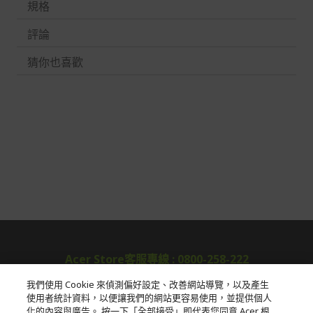
規格
評論
猜你也喜歡
Acer Store客服專線 : 0800-258-222
我們使用 Cookie 來偵測偏好設定、改善網站導覽，以及產生
使用者統計資料，以便讓我們的網站更容易使用，並提供個人
關於宏碁
化的內容與廣告。 按一下「全部接受」即代表您同意 Acer 根