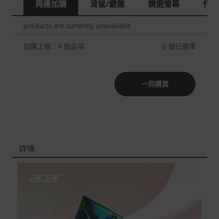
本站商品除有特別標示收取運費之商品，其餘全館皆可免
周邊加購
滑鼠/鍵盤
精選螢幕
作業
運宅配到府。
products are currently unavailable
Acer旗下品牌商品除可宅配配送全台各地外，部分商品可
以選擇配送至全台各地服務中心。
加購上限：4 個品項
0
個已選擇
在消費者完成訂單付款後兩個工作天內會安排訂單出貨，
非Acer旗下品牌商品依配合廠商規範，可能會有無法配送
外島的狀況，
一同購買
您可以於「我的訂單」內查詢訂單出貨狀態 (路徑：我的帳
號 > 我的訂單)。
實際的到貨時間依配合的物流商做安排，在無特殊狀況下
可在出貨後的兩個工作天內送達。
詳情
預購商品依商品頁面上的出貨時間安排，且有可能因實際
生產狀況有延後情況發生。
保固與售後服務
Acer旗下品牌商品保固期限與說明請參考此連結：
http
s://www.acer.com/tw-zh/support/warranty/product-wa
rranties