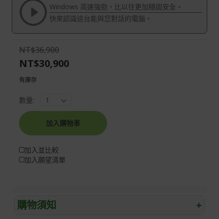
the
of
Windows 高速強勁，比以往更加穩固安全。
images
the
快來認識這台能與您對話的電腦。
gallery
images
gallery
NT$36,900
NT$30,900
有庫存
數量:
加入購物車
加入並比較
加入願望清單
購物須知
+