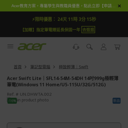
跳
×
Acer教育方案，專屬學生與教職員優惠，點此立即【申請加入】
到
內
⚡限時優惠：
24天 11時 3分 14秒
容
【加抽】全館Acer商品登錄再抽iPhone 18
試運氣
【
首頁
筆記型電腦
極致輕薄｜Swift
Acer Swift Lite｜SFL14-54M-54DH 14吋999g極輕薄
筆電(Windows 11 Home/U5-115U/32G/512G)
Ref.
UN.DHWTA.002
Skip
-16%
新品
to
Skip
the
to
end
the
of
beginning