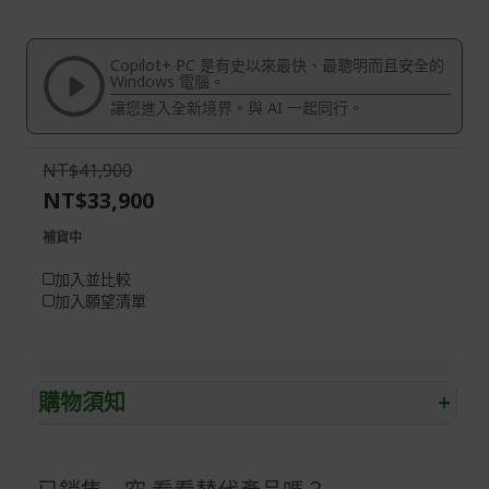
end
the
of
beginning
the
of
Copilot+ PC 是有史以來最快、最聰明而且安全的
images
the
Windows 電腦。
gallery
images
讓您進入全新境界。與 AI 一起同行。
gallery
NT$41,900
NT$33,900
補貨中
加入並比較
加入願望清單
購物須知
+
退/換貨須知
本網站消費者享有商品到貨七天鑑賞期之權益(鑑賞期並非