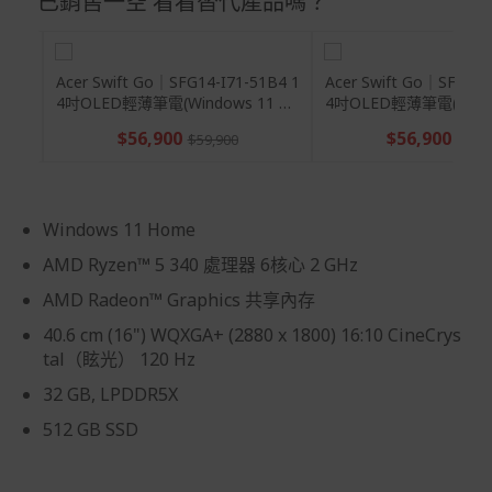
已銷售一空 看看替代產品嗎？
試用期)。
到貨七天內消費者有權申請退貨或換貨；超過七天以上(含
假日)，恕無法辦理。
Acer Swift Go｜SFG16-74-58QT 1
Acer Swift Go｜SFG14-I
6吋Copilot+ PC輕薄OLED AI筆電
4吋OLED輕薄筆電(Window
退回之商品必須是全新狀態且完整包裝(含商品、附件、包
(U5-228V/32G/512G/WIN11)
me/CU5-338H/32G/
$42,900
$56,900
裝、紙箱及所有附隨文件或資料)。
$59,9
商品到貨後進行開箱前請全程錄影以確保自身權益 ! 非商
品本身瑕疵之退貨商品若有上述不完整之情況，本公司有
權向消費者收取相應的整新費用。
Windows 11 Home
*遊戲光碟、軟體等影音商品屬智慧財產權之商品。依消費
AMD Ryzen™ 5 340 處理器 6核心 2 GHz
者保護法第十九條第二項規定，一經拆封後恕不接受退換
AMD Radeon™ Graphics 共享內存
貨。
40.6 cm (16") WQXGA+ (2880 x 1800) 16:10 CineCrys
如有相關退換貨服務需求，您可以透過專線或服務信箱聯
tal（眩光） 120 Hz
繫客服。
32 GB, LPDDR5X
配送服務
512 GB SSD
本站商品除有特別標示收取運費之商品，其餘全館皆可免
運宅配到府。