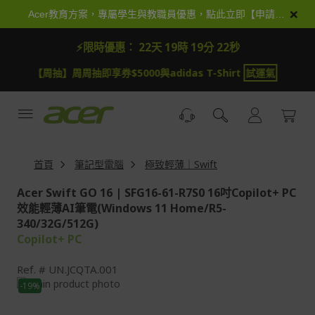
跳
×
Acer教育方案，專屬學生與教職員優惠，點此立即【申請加入】
到
內
⚡限時優惠：
22天 19時 19分 20秒
容
【周抽】周周抽即享券$5000與adidas T-Shirt
試運氣
首頁
筆記型電腦
極致輕薄｜Swift
Acer Swift GO 16 | SFG16-61-R7S0 16吋Copilot+ PC
效能輕薄AI筆電(Windows 11 Home/R5-
340/32G/512G)
Copilot+ PC
Ref.
UN.JCQTA.001
Skip
-19%
to
Skip
the
to