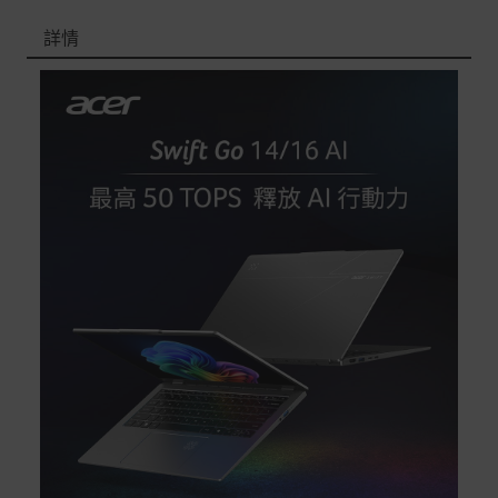
Acer旗下品牌商品除可宅配配送全台各地外，部分商品可
以選擇配送至全台各地服務中心。
詳情
在消費者完成訂單付款後兩個工作天內會安排訂單出貨，
非Acer旗下品牌商品依配合廠商規範，可能會有無法配送
外島的狀況，
您可以於「我的訂單」內查詢訂單出貨狀態 (路徑：我的帳
號 > 我的訂單)。
實際的到貨時間依配合的物流商做安排，在無特殊狀況下
可在出貨後的兩個工作天內送達。
預購商品依商品頁面上的出貨時間安排，且有可能因實際
生產狀況有延後情況發生。
保固與售後服務
Acer旗下品牌商品保固期限與說明請參考此連結：
http
s://www.acer.com/tw-zh/support/warranty/product-wa
rranties
非Acer旗下品牌商品保固依各商品和之廠商有所不同，詳
情請參考商品說明。