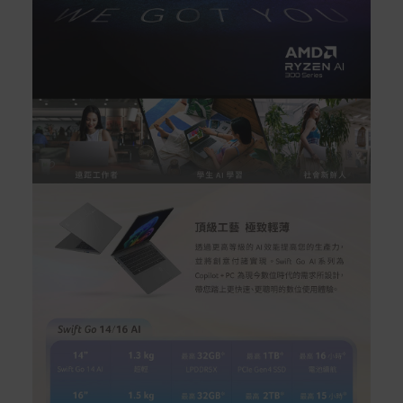
如有相關保固問題以及售後服務問題，您可以透過專線或
服務信箱聯繫客服。
付款方式
本網站提供以下付款方式：
信用卡一次付清：支援Visa、Master Card及JCB卡
別
信用卡分期付款：限指定商品使用，滿1千享3期0利
率/滿1萬享3期0利率/滿3萬享12期0利率
銀行帳戶轉帳：使用一次性虛擬帳戶
LINEPAY(含iPASS MONEY)
Apple Pay：須使用行動裝置
Samsung Wallet (原Samsung Pay)：須使用行動裝
置