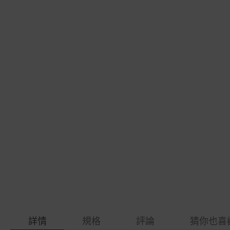
gallery
images
gallery
詳情
規格
評論
猜你也喜