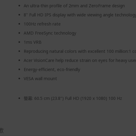
An ultra-thin profile of 2mm and ZeroFrame design
8" Full HD IPS display with wide viewing angle technolog
100Hz refresh rate
AMD FreeSync technology
1ms VRB
Reproducing natural colors with excellent 100 million:1 c
Acer VisionCare help reduce strain on eyes for heavy use
Energy-efficient, eco-friendly
VESA wall mount
螢幕: 60.5 cm (23.8") Full HD (1920 x 1080) 100 Hz
歡