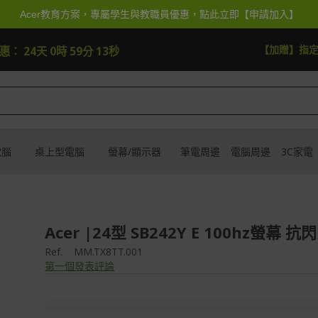
Acer教育方案，專屬學生與教職員優惠，點此立即【申請加入】
加贈】指定筆電贈延長保固一年
去逛逛
優惠：
24天 0時 59分 10秒
電腦
桌上型電腦
螢幕/顯示器
筆電周邊
電腦周邊
3C家電
Acer |24型 SB242Y E 100hz螢幕 
Ref.
MM.TX8TT.001
第一個發表評論