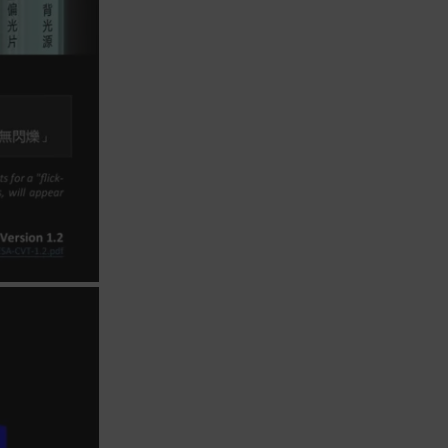
實際的到貨時間依配合的物流商做安
排，在無特殊狀況下可在出貨後的兩個
工作天內送達。
預購商品依商品頁面上的出貨時間安
排，且有可能因實際生產狀況有延後情
況發生。
保固與售後服務
Acer旗下品牌商品保固期限與說明請參
考此連結：
https://www.acer.com/tw-
zh/support/warranty/product-
warranties
非Acer旗下品牌商品保固依各商品和之
廠商有所不同，詳情請參考商品說明。
如有相關保固問題以及售後服務問題，
您可以透過專線或服務信箱聯繫客服。
付款方式
本網站提供以下付款方式：