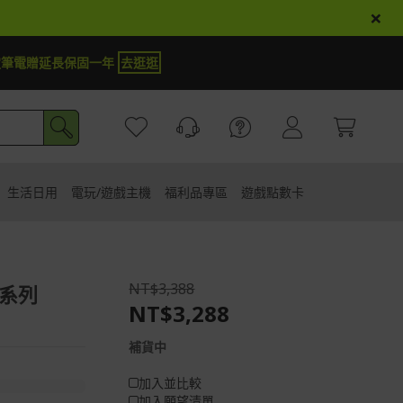
×
【加抽】全館Acer商品登錄再抽iPhone 18
試運氣
生活日用
電玩/遊戲主機
福利品專區
遊戲點數卡
NT$3,388
抗閃系列
NT$3,288
補貨中
加入並比較
加入願望清單