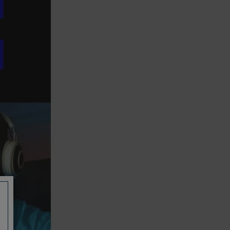
信用卡一次付清：支援Visa、
Master Card及JCB卡別
信用卡分期付款：限指定商品使
用，滿1千享3期0利率/滿1萬享3
期0利率/滿3萬享12期0利率
銀行帳戶轉帳：使用一次性虛擬
帳戶
LINEPAY(含iPASS MONEY)
Apple Pay：須使用行動裝置
Samsung Wallet (原Samsung
Pay)：須使用行動裝置