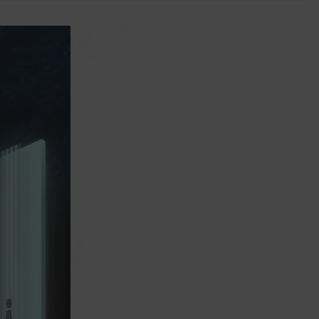
產權之商品。依消費者保護法第十九條
第二項規定，一經拆封後恕不接受退換
貨。
如有相關退換貨服務需求，您可以透過
專線或服務信箱聯繫客服。
配送服務
本站商品除有特別標示收取運費之商
品，其餘全館皆可免運宅配到府。
Acer旗下品牌商品除可宅配配送全台各
地外，部分商品可以選擇配送至全台各
地服務中心。
在消費者完成訂單付款後兩個工作天內
會安排訂單出貨，
非Acer旗下品牌商品依配合廠商規範，
可能會有無法配送外島的狀況，
您可以於「我的訂單」內查詢訂單出貨
狀態 (路徑：我的帳號 > 我的訂單)。