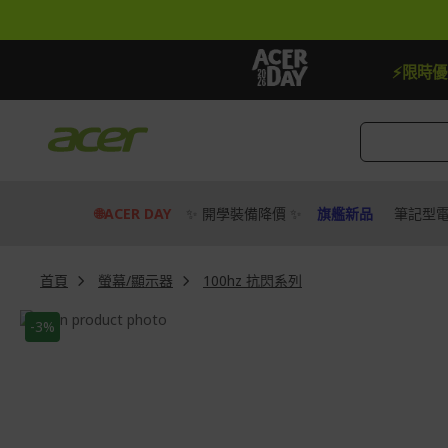
跳
到
內
容
8即享券
快去搶
【
⚡限時
🌐ACER DAY
✨ 開學裝備降價 ✨
旗艦新品
筆記型
首頁
螢幕/顯示器
100hz 抗閃系列
Skip
-3%
to
Skip
the
to
end
the
of
beginning
the
of
images
the