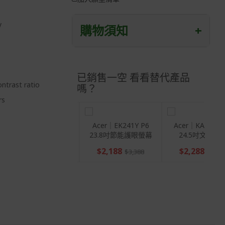
y
購物須知
+
退/換貨須知
已銷售一空 看看替代產品
本網站消費者享有商品到貨七天鑑賞期
ontrast ratio
之權益(鑑賞期並非試用期)。
嗎？
rs
到貨七天內消費者有權申請退貨或換
貨；超過七天以上(含假日)，恕無法辦
理。
Acer｜EK251Q PB
Acer｜EK241Y 
24.5吋護眼螢幕
23.8吋節能護眼
退回之商品必須是全新狀態且完整包裝
(含商品、附件、包裝、紙箱及所有附隨
$1,999
$2,188
$3,288
$3,38
文件或資料)。
商品到貨後進行開箱前請全程錄影以確
保自身權益 ! 非商品本身瑕疵之退貨商
品若有上述不完整之情況，本公司有權
向消費者收取相應的整新費用。
*遊戲光碟、軟體等影音商品屬智慧財