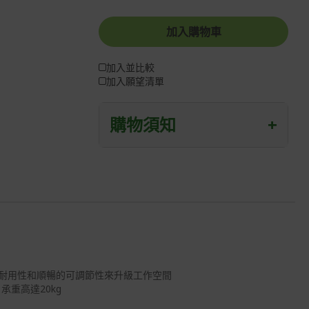
加入購物車
加入並比較
加入願望清單
購物須知
+
退/換貨須知
本網站消費者享有商品到貨七天鑑賞期
之權益(鑑賞期並非試用期)。
到貨七天內消費者有權申請退貨或換
貨；超過七天以上(含假日)，恕無法辦
理。
的耐用性和順暢的可調節性來升級工作空間
退回之商品必須是全新狀態且完整包裝
重高達20kg
(含商品、附件、包裝、紙箱及所有附隨
文件或資料)。