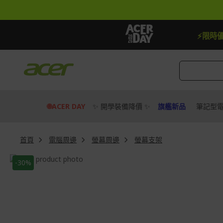
跳
到
內
容
【贈品】指定機種贈最高$888即享券
⚡限時
🌐ACER DAY
✨ 開學裝備降價 ✨
旗艦新品
筆記型
首頁
電腦周邊
螢幕周邊
螢幕支架
Skip
-30%
to
Skip
the
to
end
the
of
beginning
the
of
images
the