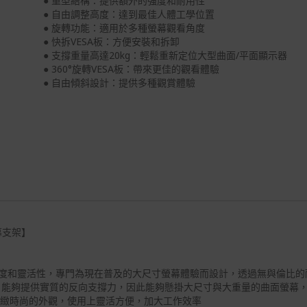
● 重型結構：提供額外的強度和耐用性
● 自由調整高度：達到最佳人體工學位置
● 旋轉功能：適用於多種螢幕觀看角度
● 快拆VESA板：方便安裝和拆卸
● 支撐重量高達20kg：輕鬆重新定位大型曲面/平面顯示器
● 360°旋轉VESA板：帶來更佳的觀看體驗
● 自由傾斜設計：提供多種觀賞體驗
螢幕支架】
的強度和靈活性，專門為現在普及的大尺寸螢幕體驗而設計，透過無與倫比
設計，能夠提供實質的反向支撐力，因此能夠懸掛大尺寸與大重量的曲面螢幕，承
精緻時尚的外觀，使用上靈活方便，加大工作效率