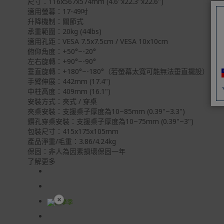
尺寸：116x567x574mm (4.6"x22.3"x22.6")
適用螢幕：17-49吋
升降機制：關節式
承重範圍：20kg (44lbs)
適用孔距：VESA 7.5x7.5cm / VESA 10x10cm
俯仰角度：+50°~-20°
左右旋轉：+90°~-90°
垂直旋轉：+180°~-180°（若螢幕太寬可能無法垂直擺設）
手臂伸展：442mm (17.4")
中柱高度：409mm (16.1")
安裝方式：夾式 / 穿桌
夾桌安裝：支援桌子厚度為10~85mm (0.39"~3.3")
鑽孔穿桌安裝：支援桌子厚度為10~75mm (0.39"~3")
包裝尺寸：415x175x105mm
產品淨重/毛重：3.86/4.24kg
保固：非人為因素損壞保固一年
了解更多
×
開學裝備全面降價