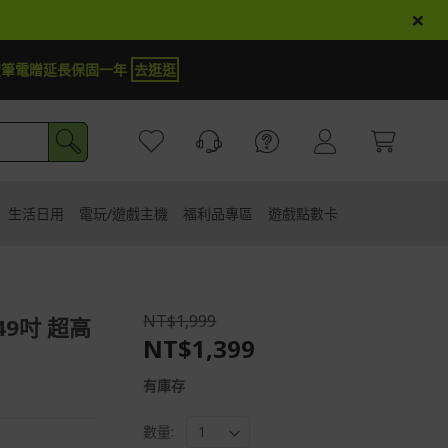
×
定筆電贈延長保固一年
去逛逛
生活日用
電玩/遊戲主機
福利品專區
遊戲點數卡
NT$1,999
 49吋 超高
NT$1,399
有庫存
數量: