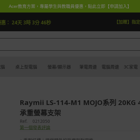
Acer教育方案，專屬學生與教職員優惠，點此立即【申請加入】
快去搶
【加贈】指
優惠：
24天 3時 3分 46秒
電腦
桌上型電腦
螢幕/顯示器
筆電周邊
電腦周邊
3C家電
Raymii LS-114-M1 MOJO系列 20KG
承重螢幕支架
Ref.
0212050
第一個發表評論