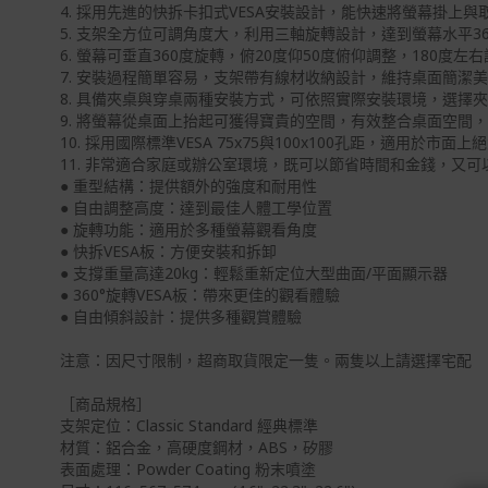
4. 採用先進的快拆卡扣式VESA安裝設計，能快速將螢幕掛上
5. 支架全方位可調角度大，利用三軸旋轉設計，達到螢幕水平
6. 螢幕可垂直360度旋轉，俯20度仰50度俯仰調整，180
7. 安裝過程簡單容易，支架帶有線材收納設計，維持桌面簡潔
8. 具備夾桌與穿桌兩種安裝方式，可依照實際安裝環境，選擇
9. 將螢幕從桌面上抬起可獲得寶貴的空間，有效整合桌面空間
10. 採用國際標準VESA 75x75與100x100孔距，適用於市面
11. 非常適合家庭或辦公室環境，既可以節省時間和金錢，又
● 重型結構：提供額外的強度和耐用性
● 自由調整高度：達到最佳人體工學位置
● 旋轉功能：適用於多種螢幕觀看角度
● 快拆VESA板：方便安裝和拆卸
● 支撐重量高達20kg：輕鬆重新定位大型曲面/平面顯示器
● 360°旋轉VESA板：帶來更佳的觀看體驗
● 自由傾斜設計：提供多種觀賞體驗
注意：因尺寸限制，超商取貨限定一隻。兩隻以上請選擇宅配
［商品規格］
支架定位：Classic Standard 經典標準
材質：鋁合金，高硬度鋼材，ABS，矽膠
表面處理：Powder Coating 粉末噴塗