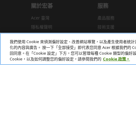
關於宏碁
服務
Acer 臺灣
產品服務
隱私權聲明
技術支援
新聞
驅動程式
我們使用 Cookie 來偵測偏好設定、改善網站導覽，以及產生使用者
獎項
常見問題
化的內容與廣告。 按一下「全部接受」即代表您同意 Acer 根據我們的 Coo
回同意。在「Cookie 設定」下方，您可以管理每種 Cookie 類型的
Cookie，以及如何調整您的偏好設定，請參閱我們的
Cookie 政策。
本網站提供之安全支付：
Acer Store | 宏碁官方商城 | 統一編號：20828393 | Acer 版權所有