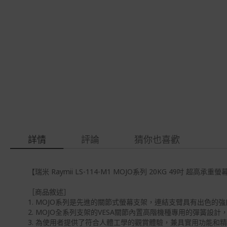
gallery
images
gallery
詳情
評論
猜你也喜歡
【瑞米 Raymii LS-114-M1 MOJO系列 20KG 49吋 超高承重
［商品敘述］
1. MOJO系列是先進的關節式螢幕支架，連結支臂具有出色
2. MOJO全系列支架的VESA關節內置高階機種專用的彈簧
3. 為使用者提供了符合人體工學的觀賞體驗，兼具實用功能和