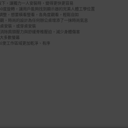
與取下，讓獨力一人安裝時，變得更快更容易
360度旋轉，讓用戶能夠找到顯示器的完美人體工學位置
度左右調整，想要橫看豎看，各角度觀看，輕鬆自如
美觀，時尚的設計為任何辦公桌增添了一抹時尚氣息
夾桌安裝，或穿桌安裝
，消除肩頸壓力與舒緩脊椎壓迫，減少身體傷害
上絕大多數螢幕
可以使工作區域更加乾淨、有序