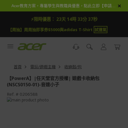
跳
×
Acer教育方案，專屬學生與教職員優惠，點此立即【申請加入】
到
內
⚡限時優惠：
23天 14時 33分 37秒
容
【周抽】周周抽即享券$5000與adidas T-Shirt
試運氣
首頁
電玩/遊戲主機
收納殼/包
【PowerA】|任天堂官方授權| 遊戲卡收納包
(NSCS0150-01)-音速小子
Ref.
0206588
Skip
to
Skip
the
to
end
the
of
beginning