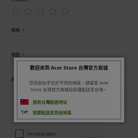
1
2
3
4
5
star
stars
stars
stars
stars
暱稱
摘要
歡迎來到 Acer Store 台灣官方商城
評論
您目前似乎位於不同的地區，請留意 Acer
Store 台灣官方商城目前僅配送至台灣。
我有台灣配送地址
我要配送至其他地區