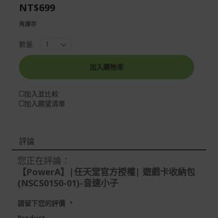
the
of
NT$699
images
the
gallery
images
有庫存
gallery
數量:
加入購物車
加入並比較
加入願望清單
評論
您正在評論：
【PowerA】|任天堂官方授權| 遊戲卡收納包
(NSCS0150-01)-音速小子
請留下您的評價
Product