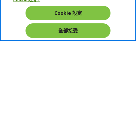
帳戶
Cookie 設定
在社群上追蹤 Acer
全部接受
本網站提供之安全支付：
Acer Store | 宏碁官方商城 | 統一編號：20828393 | Acer 版權所有
台灣