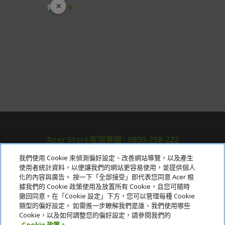
×
開學裝備全面降價
Acer Store客服專線 : 0800-258-222
我們使用 Cookie 來偵測偏好設定、改善網站導覽，以及產生
使用者統計資料，以便讓我們的網站更容易使用，並提供個人
關於宏碁
化的內容與廣告。 按一下「全部接受」即代表您同意 Acer 根
據我們的 Cookie 政策使用及放置所有 Cookie，且您可隨時
服務
撤回同意。在「Cookie 設定」下方，您可以管理每種 Cookie
類型的偏好設定。 如需進一步瞭解我們是誰、我們使用哪些
宏碁網路商城
Cookie，以及如何調整您的偏好設定，請參閱我們的
Cookie 政策。