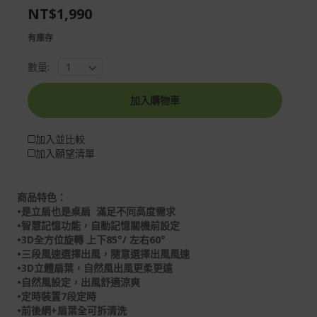
NT$1,990
gallery
images
gallery
有庫存
數量:
加入購物車
加入並比較
加入願望清單
商品特色：
•是立扇也是桌扇 滿足不同高度需求
•智慧記憶功能，自動記憶關機前設定
•3D全方位旋轉 上下85°/ 左右60°
•三段風速選擇出風，隨意選擇出風風速
•3D立體扇葉，自然風出風更柔更遠
•自然風設定，出風舒適涼爽
•定時裝置7段定時
•前後網+扇葉全可拆清洗