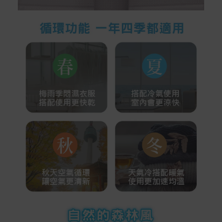
保固與售後服務
Acer旗下品牌商品保固期限與說明請參考此連結：
http
s://www.acer.com/tw-zh/support/warranty/product-wa
rranties
非Acer旗下品牌商品保固依各商品和之廠商有所不同，詳
情請參考商品說明。
如有相關保固問題以及售後服務問題，您可以透過專線或
服務信箱聯繫客服。
付款方式
本網站提供以下付款方式：
信用卡一次付清：支援Visa、Master Card及JCB卡
別
信用卡分期付款：限指定商品使用，滿1千享3期0利
率/滿1萬享3期0利率/滿3萬享12期0利率
銀行帳戶轉帳：使用一次性虛擬帳戶
LINEPAY(含iPASS MONEY)
Apple Pay：須使用行動裝置