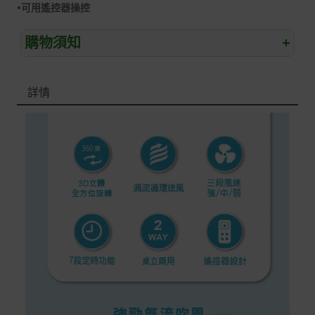
•可用遙控器操控
購物須知
+
退/換貨須知
詳情
本網站消費者享有商品到貨七天鑑賞期之權益(鑑賞期並非
試用期)。
到貨七天內消費者有權申請退貨或換貨；超過七天以上(含
假日)，恕無法辦理。
退回之商品必須是全新狀態且完整包裝(含商品、附件、包
裝、紙箱及所有附隨文件或資料)。
商品到貨後進行開箱前請全程錄影以確保自身權益 ! 非商
品本身瑕疵之退貨商品若有上述不完整之情況，本公司有
權向消費者收取相應的整新費用。
*遊戲光碟、軟體等影音商品屬智慧財產權之商品。依消費
者保護法第十九條第二項規定，一經拆封後恕不接受退換
貨。