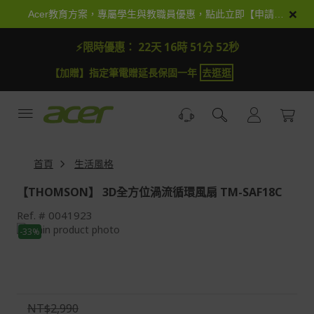
跳
×
Acer教育方案，專屬學生與教職員優惠，點此立即【申請加入】
到
內
⚡限時優惠：
22天 16時 51分 51秒
容
【加抽】全館Acer商品登錄再抽iPhone 18
試運氣
【
首頁
生活風格
【THOMSON】 3D全方位渦流循環風扇 TM-SAF18C
Ref.
0041923
Skip
-33%
to
Skip
the
to
end
the
of
beginning
the
of
NT$2,990
images
the