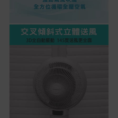
如有相關退換貨服務需求，您可以透過專線或服務信箱聯
繫客服。
配送服務
本站商品除有特別標示收取運費之商品，其餘全館皆可免
運宅配到府。
Acer旗下品牌商品除可宅配配送全台各地外，部分商品可
以選擇配送至全台各地服務中心。
在消費者完成訂單付款後兩個工作天內會安排訂單出貨，
非Acer旗下品牌商品依配合廠商規範，可能會有無法配送
外島的狀況，
您可以於「我的訂單」內查詢訂單出貨狀態 (路徑：我的帳
號 > 我的訂單)。
實際的到貨時間依配合的物流商做安排，在無特殊狀況下
可在出貨後的兩個工作天內送達。
預購商品依商品頁面上的出貨時間安排，且有可能因實際
生產狀況有延後情況發生。