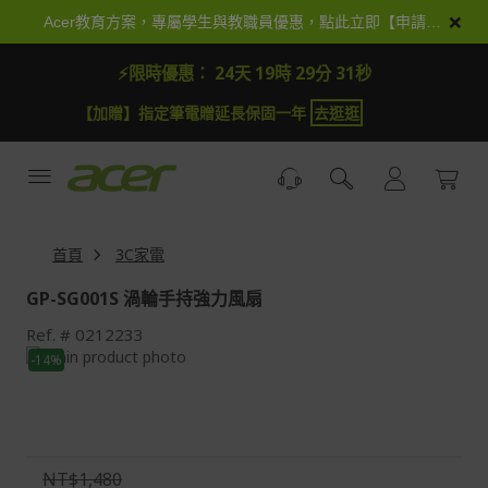
跳
×
Acer教育方案，專屬學生與教職員優惠，點此立即【申請加入】
到
內
⚡限時優惠：
24天 19時 29分 30秒
容
【加贈】指定筆電贈延長保固一年
去逛逛
首頁
3C家電
GP-SG001S 渦輪手持強力風扇
Ref.
0212233
Skip
-14%
to
Skip
the
to
end
the
of
beginning
the
of
NT$1,480
images
the