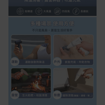
繫客服。
配送服務
本站商品除有特別標示收取運費之商品，其餘全館皆可免
運宅配到府。
Acer旗下品牌商品除可宅配配送全台各地外，部分商品可
以選擇配送至全台各地服務中心。
在消費者完成訂單付款後兩個工作天內會安排訂單出貨，
非Acer旗下品牌商品依配合廠商規範，可能會有無法配送
外島的狀況，
您可以於「我的訂單」內查詢訂單出貨狀態 (路徑：我的帳
號 > 我的訂單)。
實際的到貨時間依配合的物流商做安排，在無特殊狀況下
可在出貨後的兩個工作天內送達。
預購商品依商品頁面上的出貨時間安排，且有可能因實際
生產狀況有延後情況發生。
保固與售後服務