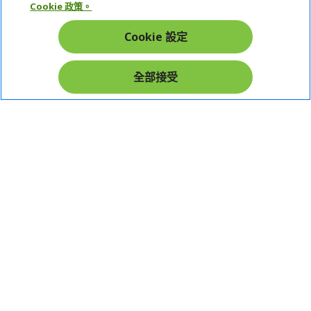
Cookie 政策。
帳戶
Cookie 設定
在社群上追蹤 Acer
全部接受
本網站提供之安全支付：
Acer Store | 宏碁官方商城 | 統一編號：20828393 | Acer 版權所有
台灣