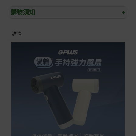
購物須知
+
退/換貨須知
詳情
本網站消費者享有商品到貨七天鑑賞期之權益(鑑賞期並非
試用期)。
到貨七天內消費者有權申請退貨或換貨；超過七天以上(含
假日)，恕無法辦理。
退回之商品必須是全新狀態且完整包裝(含商品、附件、包
裝、紙箱及所有附隨文件或資料)。
商品到貨後進行開箱前請全程錄影以確保自身權益 ! 非商
品本身瑕疵之退貨商品若有上述不完整之情況，本公司有
權向消費者收取相應的整新費用。
*遊戲光碟、軟體等影音商品屬智慧財產權之商品。依消費
者保護法第十九條第二項規定，一經拆封後恕不接受退換
貨。
如有相關退換貨服務需求，您可以透過專線或服務信箱聯