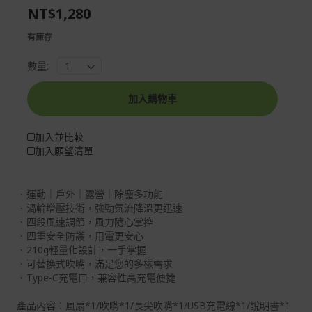
NT$1,280
gallery
images
gallery
有庫存
數量:
加入購物車
加入並比較
加入願望清單
．運動｜戶外｜露營｜除塵多功能
．渦輪增壓技術，強勁氣流降溫更迅速
．四段風速調節，風力隨心掌控
．四重安全防護，用電更安心
．210g輕量化設計，一手掌握
．可替換式吹嘴，滿足您的多樣需求
．Type-C充電口，兼容性高充電便捷
產品內容：風扇*1/吹嘴*1/長尖吹嘴*1/USB充電線*1/說明書*1