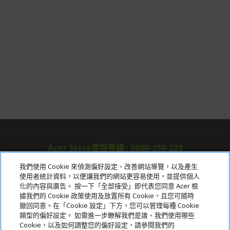
Acer Store客服專線 : 0800-258-222
我們使用 Cookie 來偵測偏好設定、改善網站導覽，以及產生
使用者統計資料，以便讓我們的網站更容易使用，並提供個人
關於宏碁
化的內容與廣告。 按一下「全部接受」即代表您同意 Acer 根
據我們的 Cookie 政策使用及放置所有 Cookie，且您可隨時
服務
撤回同意。在「Cookie 設定」下方，您可以管理每種 Cookie
類型的偏好設定。 如需進一步瞭解我們是誰、我們使用哪些
宏碁網路商城
Cookie，以及如何調整您的偏好設定，請參閱我們的