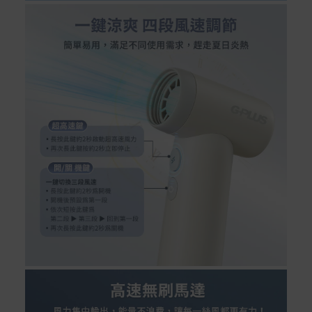
Acer旗下品牌商品保固期限與說明請參考此連結：
http
s://www.acer.com/tw-zh/support/warranty/product-wa
rranties
非Acer旗下品牌商品保固依各商品和之廠商有所不同，詳
情請參考商品說明。
如有相關保固問題以及售後服務問題，您可以透過專線或
服務信箱聯繫客服。
付款方式
本網站提供以下付款方式：
信用卡一次付清：支援Visa、Master Card及JCB卡
別
信用卡分期付款：限指定商品使用，滿1千享3期0利
率/滿1萬享3期0利率/滿3萬享12期0利率
銀行帳戶轉帳：使用一次性虛擬帳戶
LINEPAY(含iPASS MONEY)
Apple Pay：須使用行動裝置