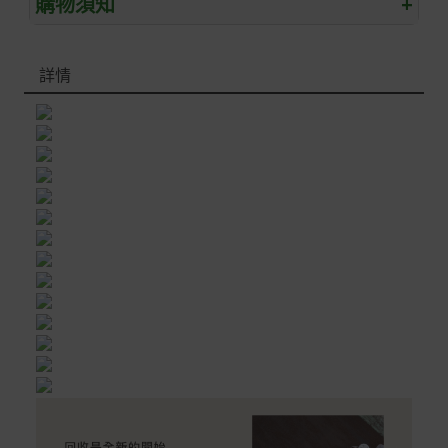
購物須知
+
退/換貨須知
詳情
本網站消費者享有商品到貨七天鑑賞期之權益(鑑賞期並非
試用期)。
到貨七天內消費者有權申請退貨或換貨；超過七天以上(含
假日)，恕無法辦理。
退回之商品必須是全新狀態且完整包裝(含商品、附件、包
裝、紙箱及所有附隨文件或資料)。
商品到貨後進行開箱前請全程錄影以確保自身權益 ! 非商
品本身瑕疵之退貨商品若有上述不完整之情況，本公司有
權向消費者收取相應的整新費用。
*遊戲光碟、軟體等影音商品屬智慧財產權之商品。依消費
者保護法第十九條第二項規定，一經拆封後恕不接受退換
貨。
如有相關退換貨服務需求，您可以透過專線或服務信箱聯
繫客服。