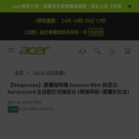
跳
×
Acer教育方案，專屬學生與教職員優惠，點此立即【申請加入】
到
內
⚡限時優惠：
24天 16時 39分 16秒
容
【加贈】指定筆電贈延長保固一年
去逛逛
首頁
⚡Acer 內部員購⚡
【Nespresso】膠囊咖啡機 Essenza Mini 純潔白
Aeroccino4 全自動奶泡機組合 (贈咖啡組+膠囊折扣金)
Ref.
0039789
Skip
-28%
to
Skip
the
to
end
the
of
beginning