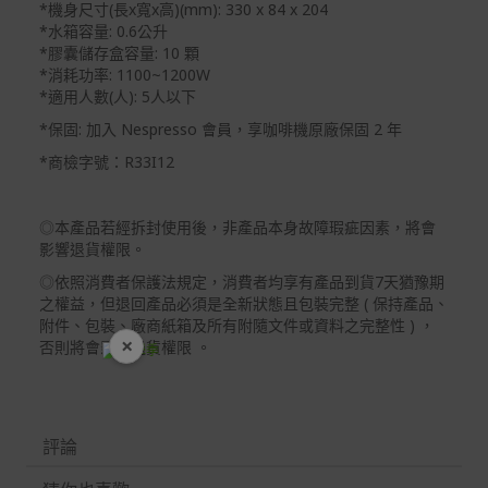
*機身尺寸(長x寬x高)(mm): 330 x 84 x 204
*水箱容量: 0.6公升
*膠囊儲存盒容量: 10 顆
*消耗功率: 1100~1200W
*適用人數(人): 5人以下
*保固: 加入 Nespresso 會員，享咖啡機原廠保固 2 年
*商檢字號：R33I12
◎本產品若經拆封使用後，非產品本身故障瑕疵因素，將會
影響退貨權限。
◎依照消費者保護法規定，消費者均享有產品到貨7天猶豫期
之權益，但退回產品必須是全新狀態且包裝完整 ( 保持產品、
附件、包裝、廠商紙箱及所有附隨文件或資料之完整性 ) ，
×
否則將會影響退貨權限 。
開學裝備全面降價
評論