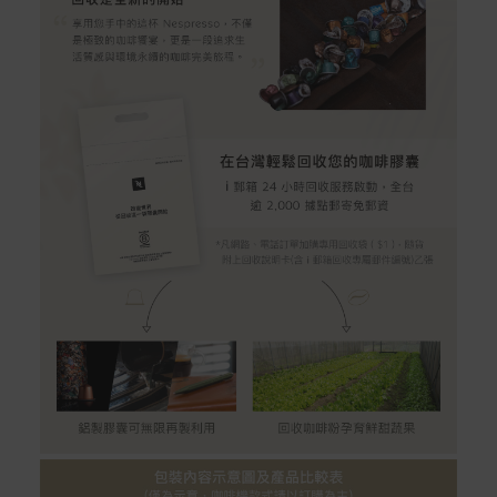
配送服務
本站商品除有特別標示收取運費之商品，其餘全館皆可免
運宅配到府。
Acer旗下品牌商品除可宅配配送全台各地外，部分商品可
以選擇配送至全台各地服務中心。
在消費者完成訂單付款後兩個工作天內會安排訂單出貨，
非Acer旗下品牌商品依配合廠商規範，可能會有無法配送
外島的狀況，
您可以於「我的訂單」內查詢訂單出貨狀態 (路徑：我的帳
號 > 我的訂單)。
實際的到貨時間依配合的物流商做安排，在無特殊狀況下
可在出貨後的兩個工作天內送達。
預購商品依商品頁面上的出貨時間安排，且有可能因實際
生產狀況有延後情況發生。
保固與售後服務
Acer旗下品牌商品保固期限與說明請參考此連結：
http
s://www.acer.com/tw-zh/support/warranty/product-wa