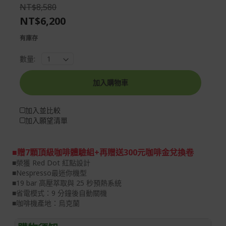
the
of
NT$8,580
images
the
NT$6,200
gallery
images
gallery
有庫存
數量:
加入購物車
加入並比較
加入願望清單
■贈7顆頂級咖啡體驗組+再贈送300元咖啡金兌換卷
■榮獲 Red Dot 紅點設計
■Nespresso最迷你機型
■19 bar 高壓萃取與 25 秒預熱系統
■省電模式：9 分鐘後自動關機
■咖啡機產地：烏克蘭