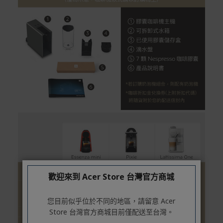
rranties
非Acer旗下品牌商品保固依各商品和之廠商有所不同，詳
情請參考商品說明。
如有相關保固問題以及售後服務問題，您可以透過專線或
服務信箱聯繫客服。
付款方式
本網站提供以下付款方式：
信用卡一次付清：支援Visa、Master Card及JCB卡
別
信用卡分期付款：限指定商品使用，滿1千享3期0利
率/滿1萬享3期0利率/滿3萬享12期0利率
銀行帳戶轉帳：使用一次性虛擬帳戶
歡迎來到 Acer Store 台灣官方商城
LINEPAY(含iPASS MONEY)
Apple Pay：須使用行動裝置
您目前似乎位於不同的地區，請留意 Acer
Samsung Wallet (原Samsung Pay)：須使用行動裝
Store 台灣官方商城目前僅配送至台灣。
置