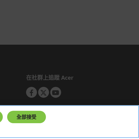
非Acer旗下品牌商品依配合廠商規範，
可能會有無法配送外島的狀況，
您可以於「我的訂單」內查詢訂單出貨
狀態 (路徑：我的帳號 > 我的訂單)。
實際的到貨時間依配合的物流商做安
排，在無特殊狀況下可在出貨後的兩個
工作天內送達。
預購商品依商品頁面上的出貨時間安
排，且有可能因實際生產狀況有延後情
況發生。
在社群上追蹤 Acer
保固與售後服務
Acer旗下品牌商品保固期限與說明請參
考此連結：
https://www.acer.com/tw-
zh/support/warranty/product-
warranties
全部接受
非Acer旗下品牌商品保固依各商品和之
廠商有所不同，詳情請參考商品說明。