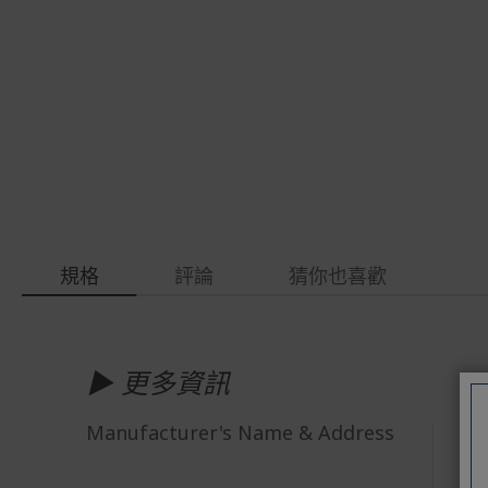
gallery
images
gallery
規格
評論
猜你也喜歡
更
多
▶ 更多資訊
資
訊
Manufacturer's Name & Address
類
容量
顏
效