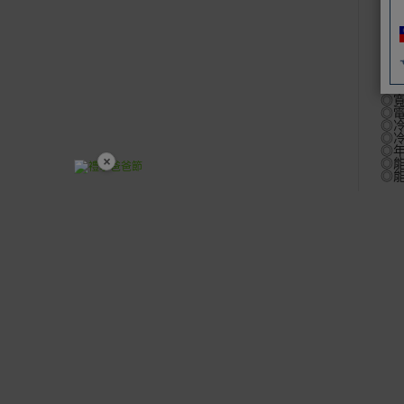
保
全
商
◎電
◎寬6
◎外
◎寬7
◎電
◎冷
◎冷
◎年
×
◎能
◎能
爸氣好禮五折起