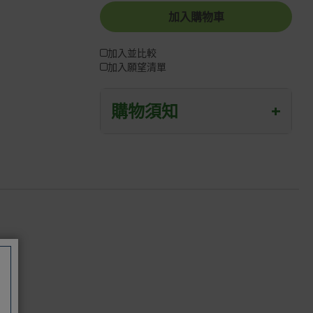
加入購物車
加入並比較
加入願望清單
購物須知
+
退/換貨須知
本網站消費者享有商品到貨七天鑑賞期
之權益(鑑賞期並非試用期)。
到貨七天內消費者有權申請退貨或換
貨；超過七天以上(含假日)，恕無法辦
理。
退回之商品必須是全新狀態且完整包裝
(含商品、附件、包裝、紙箱及所有附隨
文件或資料)。