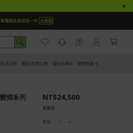
×
定筆電贈延長保固一年
去逛逛
生活日用
電玩/遊戲主機
福利品專區
遊戲點數卡
NT$24,500
典變頻系列
有庫存
數量: