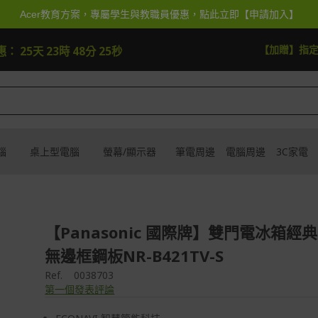
Acer教育方案，專屬學生與教職員優惠，點此立即【申請加入】
快去搶
【加贈】指
惠：
25天 23時 48分 25秒
腦
桌上型電腦
螢幕/顯示器
筆電周邊
電腦周邊
3C家電
【Panasonic 國際牌】雙門電冰箱經
無邊框鋼板NR-B421TV-S
Ref.
0038703
第一個發表評論