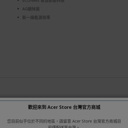
ECONAVI 智慧節能科技
AG銀除菌
新一級能源效率
歡迎來到 Acer Store 台灣官方商城
型 雙門上下門右開變頻
 401L~500L
色 灰色
您目前似乎位於不同的地區，請留意 Acer Store 台灣官方商城目
能 1級能效
前僅配送至台灣。