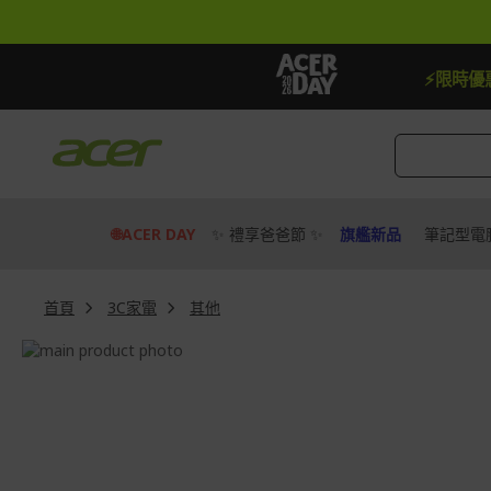
跳
到
內
容
【贈品】指定機種贈最高$888即享券
⚡限時優
🌐ACER DAY
✨ 禮享爸爸節 ✨
旗艦新品
筆記型電
首頁
3C家電
其他
Skip
to
Skip
the
to
end
the
of
beginning
the
of
images
the