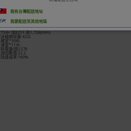
固期 1年保固期
機1年保固，主要零件3年保固，壓縮機5年保固
我有台灣配送地址
品規格
冰箱本體尺寸:65(Kg)
我要配送至其他地區
95× 深751× 高1,646(mm)
箱尺寸:75(Kg)
34× 深821× 高1,726(mm)
冰箱總容量:422L
藏室*308L
凍室*114L
耗電量(度):276
源因數值:22.2
效達成率:160%