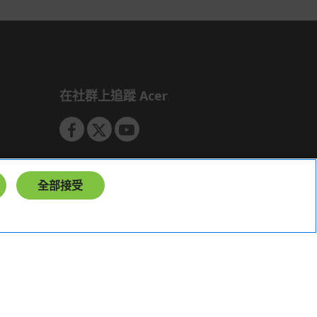
如有相關保固問題以及售後服務問題，
您可以透過專線或服務信箱聯繫客服。
付款方式
本網站提供以下付款方式：
信用卡一次付清：支援Visa、
在社群上追蹤 Acer
Master Card及JCB卡別
信用卡分期付款：限指定商品使
用，滿1千享3期0利率/滿1萬享3
期0利率/滿3萬享12期0利率
銀行帳戶轉帳：使用一次性虛擬
全部接受
帳戶
LINEPAY(含iPASS MONEY)
Apple Pay：須使用行動裝置
Samsung Wallet (原Samsung
Pay)：須使用行動裝置
台灣