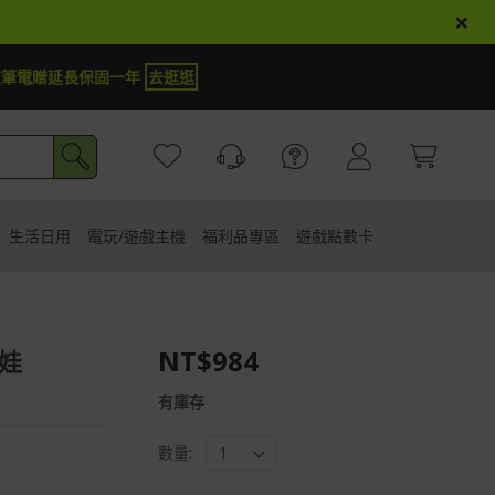
×
定筆電贈延長保固一年
去逛逛
生活日用
電玩/遊戲主機
福利品專區
遊戲點數卡
NT$984
娃娃
有庫存
數量: