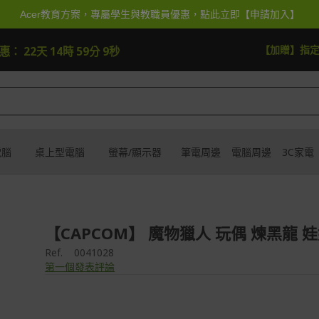
Acer教育方案，專屬學生與教職員優惠，點此立即【申請加入】
快去搶
【加贈】指
優惠：
22天 14時 59分 8秒
電腦
桌上型電腦
螢幕/顯示器
筆電周邊
電腦周邊
3C家電
【CAPCOM】 魔物獵人 玩偶 煉黑龍 
Ref.
0041028
第一個發表評論