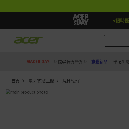
跳
到
內
容
【贈品】指定機種贈最高$888即享券
⚡限時
🌐ACER DAY
✨ 開學裝備降價 ✨
旗艦新品
筆記型
首頁
電玩/遊戲主機
玩具/公仔
Skip
to
Skip
the
to
end
the
of
beginning
the
of
images
the