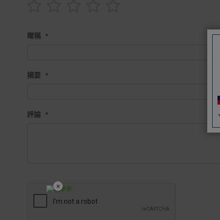
1
2
3
4
5
star
stars
stars
stars
stars
暱稱
摘要
評論
×
開學裝備全面降價