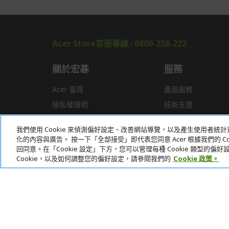
Acer Store客服專線 : 0800-258-222
關於宏碁
服務
Acer 臺灣
產品服務
隱私權聲明
技術支援
新聞
驅動程式
我們使用 Cookie 來偵測偏好設定、改善網站導覽，以及產生使用者
獎項
常見問題
化的內容與廣告。 按一下「全部接受」即代表您同意 Acer 根據我們的 Coo
回同意。在「Cookie 設定」下方，您可以管理每種 Cookie 類型的
Cookie，以及如何調整您的偏好設定，請參閱我們的
Cookie 政策。
本網站提供之安全支付：
Acer Store | 宏碁官方商城 | 統一編號：20828393 | Acer 版權所有