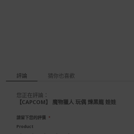
gallery
images
gallery
評論
猜你也喜歡
您正在評論：
【CAPCOM】 魔物獵人 玩偶 煉黑龍 娃娃
請留下您的評價
Product