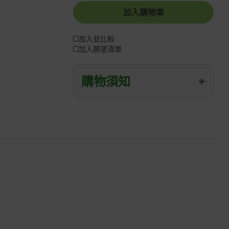
加入購物車
加入並比較
加入願望清單
購物須知
+
退/換貨須知
本網站消費者享有商品到貨七天鑑賞期
之權益(鑑賞期並非試用期)。
到貨七天內消費者有權申請退貨或換
貨；超過七天以上(含假日)，恕無法辦
理。
退回之商品必須是全新狀態且完整包裝
(含商品、附件、包裝、紙箱及所有附隨
文件或資料)。