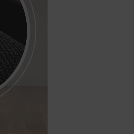
會安排訂單出貨，
非Acer旗下品牌商品依配合廠商規範，
可能會有無法配送外島的狀況，
您可以於「我的訂單」內查詢訂單出貨
狀態 (路徑：我的帳號 > 我的訂單)。
實際的到貨時間依配合的物流商做安
排，在無特殊狀況下可在出貨後的兩個
工作天內送達。
預購商品依商品頁面上的出貨時間安
排，且有可能因實際生產狀況有延後情
況發生。
保固與售後服務
Acer旗下品牌商品保固期限與說明請參
考此連結：
https://www.acer.com/tw-
zh/support/warranty/product-
warranties
非Acer旗下品牌商品保固依各商品和之
廠商有所不同，詳情請參考商品說明。