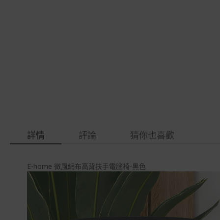
gallery
images
gallery
詳情
評論
猜你也喜歡
E-home 微風網布高背扶手電腦椅-黑色