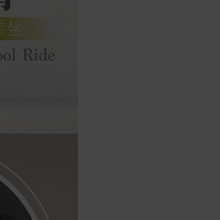
商品到貨後進行開箱前請全程錄影以確
保自身權益 ! 非商品本身瑕疵之退貨商
品若有上述不完整之情況，本公司有權
向消費者收取相應的整新費用。
*遊戲光碟、軟體等影音商品屬智慧財
產權之商品。依消費者保護法第十九條
第二項規定，一經拆封後恕不接受退換
貨。
如有相關退換貨服務需求，您可以透過
專線或服務信箱聯繫客服。
配送服務
本站商品除有特別標示收取運費之商
品，其餘全館皆可免運宅配到府。
Acer旗下品牌商品除可宅配配送全台各
地外，部分商品可以選擇配送至全台各
地服務中心。
在消費者完成訂單付款後兩個工作天內