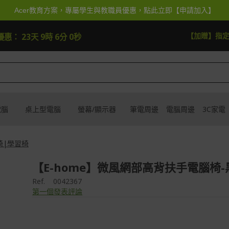
Acer教育方案，專屬學生與教職員優惠，點此立即【申請加入】
逛逛
【加抽】全館Acer
優惠：
23天 9時 5分 58秒
電腦
桌上型電腦
螢幕/顯示器
筆電周邊
電腦周邊
3C家電
椅|學習椅
【E-home】微風網部高背扶手電腦椅-
Ref.
0042367
第一個發表評論