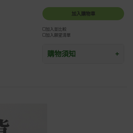
加入購物車
加入並比較
加入願望清單
購物須知
+
退/換貨須知
本網站消費者享有商品到貨七天鑑賞期
之權益(鑑賞期並非試用期)。
到貨七天內消費者有權申請退貨或換
貨；超過七天以上(含假日)，恕無法辦
理。
退回之商品必須是全新狀態且完整包裝
(含商品、附件、包裝、紙箱及所有附隨
文件或資料)。