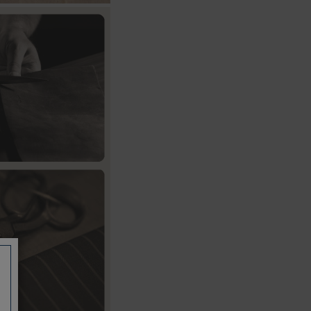
如有相關保固問題以及售後服務問題，
您可以透過專線或服務信箱聯繫客服。
付款方式
本網站提供以下付款方式：
信用卡一次付清：支援Visa、
Master Card及JCB卡別
信用卡分期付款：限指定商品使
用，滿1千享3期0利率/滿1萬享3
期0利率/滿3萬享12期0利率
銀行帳戶轉帳：使用一次性虛擬
帳戶
LINEPAY(含iPASS MONEY)
Apple Pay：須使用行動裝置
Samsung Wallet (原Samsung
Pay)：須使用行動裝置