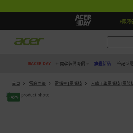
跳
到
內
容
【加贈】指定筆電贈延長保固一年
去
⚡限時
🌐ACER DAY
✨ 開學裝備降價 ✨
旗艦新品
筆記型
首頁
電腦周邊
電腦桌|電腦椅
人體工學電腦椅|電競
Skip
-45%
to
Skip
the
to
end
the
of
beginning
the
of
images
the