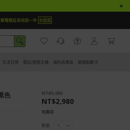
×
商品登錄再抽iPhone 18
試運氣
生活日用
電玩/遊戲主機
福利品專區
遊戲點數卡
NT$5,380
黑色
NT$2,980
有庫存
數量: