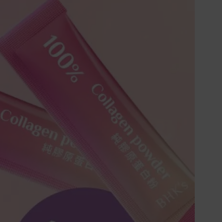
文件或資料)。
商品到貨後進行開箱前請全程錄影以確
保自身權益 ! 非商品本身瑕疵之退貨商
品若有上述不完整之情況，本公司有權
向消費者收取相應的整新費用。
*遊戲光碟、軟體等影音商品屬智慧財
產權之商品。依消費者保護法第十九條
第二項規定，一經拆封後恕不接受退換
貨。
如有相關退換貨服務需求，您可以透過
專線或服務信箱聯繫客服。
配送服務
本站商品除有特別標示收取運費之商
品，其餘全館皆可免運宅配到府。
Acer旗下品牌商品除可宅配配送全台各
地外，部分商品可以選擇配送至全台各
地服務中心。