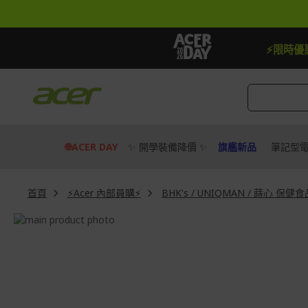
跳
到
內
容
【贈品】指定機種贈最高$888即享券
⚡限時優
🌐ACER DAY
✨ 開學裝備降價 ✨
旗艦新品
筆記型
首頁
⚡Acer 內部員購⚡
BHK's / UNIQMAN / 蒔心 保健
Skip
to
Skip
the
to
end
the
of
beginning
the
of
images
the