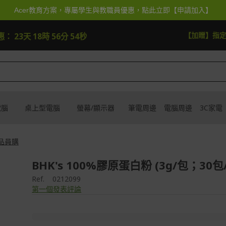
Acer教育方案，專屬學生與教職員優惠，點此立即【申請加入】
快去搶
【加贈】指
惠：
23天 18時 56分 53秒
電腦
桌上型電腦
螢幕/顯示器
筆電周邊
電腦周邊
3C家電
食品員購
BHK's 100%膠原蛋白粉 (3g/包；30包
Ref.
0212099
第一個發表評論