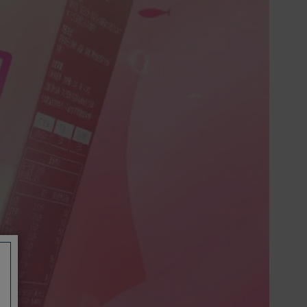
廠商有所不同，詳情請參考商品說明。
如有相關保固問題以及售後服務問題，
您可以透過專線或服務信箱聯繫客服。
付款方式
本網站提供以下付款方式：
信用卡一次付清：支援Visa、
Master Card及JCB卡別
信用卡分期付款：限指定商品使
用，滿1千享3期0利率/滿1萬享3
期0利率/滿3萬享12期0利率
銀行帳戶轉帳：使用一次性虛擬
帳戶
LINEPAY(含iPASS MONEY)
Apple Pay：須使用行動裝置
Samsung Wallet (原Samsung
Pay)：須使用行動裝置