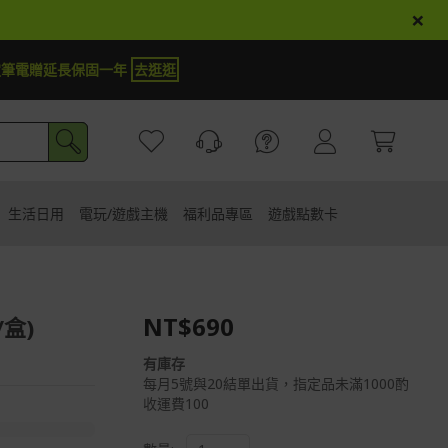
×
定筆電贈延長保固一年
去逛逛
生活日用
電玩/遊戲主機
福利品專區
遊戲點數卡
NT$690
/盒)
有庫存
每月5號與20結單出貨，指定品未滿1000酌
收運費100