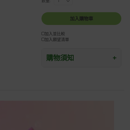
數量:
加入購物車
加入並比較
加入願望清單
購物須知
+
退/換貨須知
本網站消費者享有商品到貨七天鑑賞期
之權益(鑑賞期並非試用期)。
到貨七天內消費者有權申請退貨或換
貨；超過七天以上(含假日)，恕無法辦
理。
退回之商品必須是全新狀態且完整包裝
(含商品、附件、包裝、紙箱及所有附隨