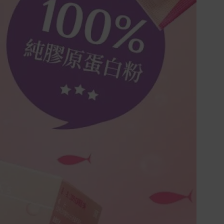
在消費者完成訂單付款後兩個工作天內
會安排訂單出貨，
非Acer旗下品牌商品依配合廠商規範，
可能會有無法配送外島的狀況，
您可以於「我的訂單」內查詢訂單出貨
狀態 (路徑：我的帳號 > 我的訂單)。
實際的到貨時間依配合的物流商做安
排，在無特殊狀況下可在出貨後的兩個
工作天內送達。
預購商品依商品頁面上的出貨時間安
排，且有可能因實際生產狀況有延後情
況發生。
保固與售後服務
Acer旗下品牌商品保固期限與說明請參
考此連結：
https://www.acer.com/tw-
zh/support/warranty/product-
warranties
非Acer旗下品牌商品保固依各商品和之