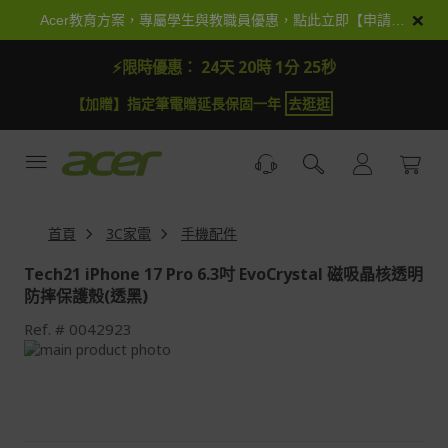
跳
×
Acer教育方案，專屬學生與教職員優惠，點此立即【申請加入】
到
內
⚡限時優惠：
24天 20時 1分 25秒
容
【加贈】指定筆電贈延長保固一年
去逛逛
首頁
3C家電
手機配件
Tech21 iPhone 17 Pro 6.3吋 EvoCrystal 磁吸晶核透明
防摔保護殼(透黑)
Ref.
0042923
Skip
to
Skip
the
to
end
the
of
beginning