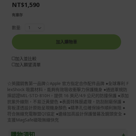
the
of
NT$1,590
images
the
gallery
images
有庫存
gallery
數量:
加入購物車
加入並比較
加入願望清單
☆英國銷售第一品牌☆Apple 官方指定合作配件品牌 ●全球專利 F
lexShock 吸震材料，能夠有效吸收衝擊力保護機身 ●通過軍規防
摔認證MIL-STD-810H，提供 16 英尺/4.9 公尺的防撞保護 ●添加
抗紫外線劑，不易泛黃變色 ●表面特殊膜處理，防刮耐磨保護 ●
背板漾透設計原始呈現機身顏色 ●精準孔位確保操作順利無阻 ●
符合無線充電聯盟QI協定 ●邊緣加高設計保護螢幕及鏡頭安全 ●
支援MagSafe磁吸無線快充
購物須知
+