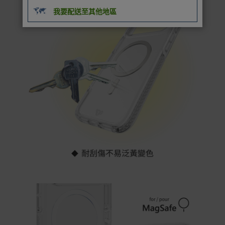
rranties
我要配送至其他地區
非Acer旗下品牌商品保固依各商品和之廠商有所不同，詳
情請參考商品說明。
如有相關保固問題以及售後服務問題，您可以透過專線或
服務信箱聯繫客服。
付款方式
本網站提供以下付款方式：
信用卡一次付清：支援Visa、Master Card及JCB卡
別
信用卡分期付款：限指定商品使用，滿1千享3期0利
率/滿1萬享3期0利率/滿3萬享12期0利率
銀行帳戶轉帳：使用一次性虛擬帳戶
LINEPAY(含iPASS MONEY)
Apple Pay：須使用行動裝置
Samsung Wallet (原Samsung Pay)：須使用行動裝
置