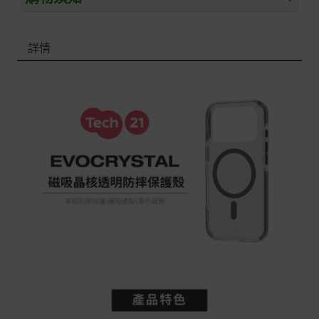
退/換貨須知
詳情
本網站消費者享有商品到貨七天鑑賞期之權益(鑑賞期並非
試用期)。
到貨七天內消費者有權申請退貨或換貨；超過七天以上(含
假日)，恕無法辦理。
退回之商品必須是全新狀態且完整包裝(含商品、附件、包
裝、紙箱及所有附隨文件或資料)。
商品到貨後進行開箱前請全程錄影以確保自身權益 ! 非商
品本身瑕疵之退貨商品若有上述不完整之情況，本公司有
權向消費者收取相應的整新費用。
*遊戲光碟、軟體等影音商品屬智慧財產權之商品。依消費
者保護法第十九條第二項規定，一經拆封後恕不接受退換
貨。
如有相關退換貨服務需求，您可以透過專線或服務信箱聯
繫客服。
配送服務