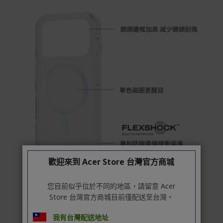
本站商品除有特別標示收取運費之商品，其餘全館皆可免
運宅配到府。
Acer旗下品牌商品除可宅配配送全台各地外，部分商品可
以選擇配送至全台各地服務中心。
在消費者完成訂單付款後兩個工作天內會安排訂單出貨，
非Acer旗下品牌商品依配合廠商規範，可能會有無法配送
外島的狀況，
您可以於「我的訂單」內查詢訂單出貨狀態 (路徑：我的帳
號 > 我的訂單)。
實際的到貨時間依配合的物流商做安排，在無特殊狀況下
可在出貨後的兩個工作天內送達。
歡迎來到 Acer Store 台灣官方商城
預購商品依商品頁面上的出貨時間安排，且有可能因實際
生產狀況有延後情況發生。
您目前似乎位於不同的地區，請留意 Acer
保固與售後服務
Store 台灣官方商城目前僅配送至台灣。
Acer旗下品牌商品保固期限與說明請參考此連結：
http
我有台灣配送地址
s://www.acer.com/tw-zh/support/warranty/product-wa