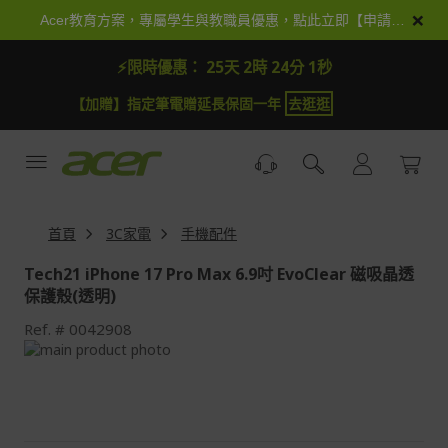
跳
×
Acer教育方案，專屬學生與教職員優惠，點此立即【申請加入】
到
內
⚡限時優惠：
25天 2時 23分 59秒
容
【加贈】指定筆電贈延長保固一年
去逛逛
首頁
3C家電
手機配件
Tech21 iPhone 17 Pro Max 6.9吋 EvoClear 磁吸晶透
保護殼(透明)
Ref.
0042908
Skip
to
Skip
the
to
end
the
of
beginning