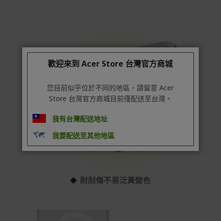
保固與售後服務
Acer旗下品牌商品保固期限與說明請參考此連結：
http
s://www.acer.com/tw-zh/support/warranty/product-wa
rranties
非Acer旗下品牌商品保固依各商品和之廠商有所不同，詳
情請參考商品說明。
歡迎來到 Acer Store 台灣官方商城
如有相關保固問題以及售後服務問題，您可以透過專線或
您目前似乎位於不同的地區，請留意 Acer
服務信箱聯繫客服。
Store 台灣官方商城目前僅配送至台灣。
付款方式
我有台灣配送地址
本網站提供以下付款方式：
我要配送至其他地區
信用卡一次付清：支援Visa、Master Card及JCB卡
別
信用卡分期付款：限指定商品使用，滿1千享3期0利
率/滿1萬享3期0利率/滿3萬享12期0利率
銀行帳戶轉帳：使用一次性虛擬帳戶
LINEPAY(含iPASS MONEY)
Apple Pay：須使用行動裝置