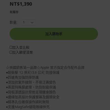
the
of
NT$1,390
images
the
gallery
images
有庫存
gallery
數量:
加入購物車
加入並比較
加入願望清單
☆英國銷售第一品牌☆Apple 官方指定合作配件品牌
●耐衝擊 12 英尺/3.6 公尺 防撞保護
●四邊角加強防摔防護
●添加抗紫外線劑，不易泛黃變色
●表面特殊膜處理，防刮耐磨保護
●背板漾透設計原始呈現機身顏色
●邊緣加高設計保護螢幕及鏡頭安全
●精準孔位確保操作順利無阻
●支援MagSafe磁吸無線快充