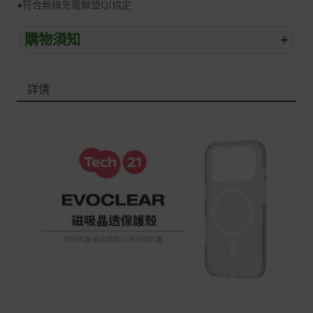
●符合無線充電聯盟QI協定
購物須知
+
退/換貨須知
詳情
本網站消費者享有商品到貨七天鑑賞期之權益(鑑賞期並非
試用期)。
到貨七天內消費者有權申請退貨或換貨；超過七天以上(含
假日)，恕無法辦理。
退回之商品必須是全新狀態且完整包裝(含商品、附件、包
裝、紙箱及所有附隨文件或資料)。
商品到貨後進行開箱前請全程錄影以確保自身權益 ! 非商
品本身瑕疵之退貨商品若有上述不完整之情況，本公司有
權向消費者收取相應的整新費用。
*遊戲光碟、軟體等影音商品屬智慧財產權之商品。依消費
者保護法第十九條第二項規定，一經拆封後恕不接受退換
貨。
如有相關退換貨服務需求，您可以透過專線或服務信箱聯