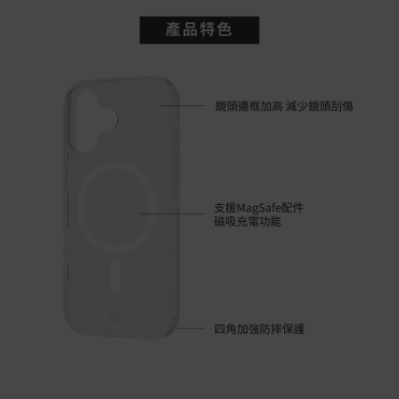
繫客服。
配送服務
本站商品除有特別標示收取運費之商品，其餘全館皆可免
運宅配到府。
Acer旗下品牌商品除可宅配配送全台各地外，部分商品可
以選擇配送至全台各地服務中心。
在消費者完成訂單付款後兩個工作天內會安排訂單出貨，
非Acer旗下品牌商品依配合廠商規範，可能會有無法配送
外島的狀況，
您可以於「我的訂單」內查詢訂單出貨狀態 (路徑：我的帳
號 > 我的訂單)。
實際的到貨時間依配合的物流商做安排，在無特殊狀況下
可在出貨後的兩個工作天內送達。
預購商品依商品頁面上的出貨時間安排，且有可能因實際
生產狀況有延後情況發生。