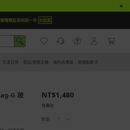
×
定筆電贈延長保固一年
去逛逛
生活日用
電玩/遊戲主機
福利品專區
遊戲點數卡
NT$1,480
Mag-G 玻
有庫存
數量: