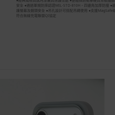
●經典風格質感烤漆兼具保護性能 ●整體採耐衝擊硬質聚碳酸
安全 ●通過軍規防摔認證MIL-STD-810H，四邊角加厚防撞 
護螢幕及鏡頭安全 ●吊孔設計可搭配吊繩使用 ●支援MagSafe
符合無線充電聯盟QI協定