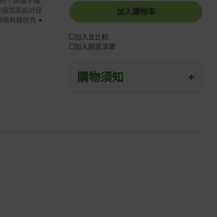
酯材，保護手機
●邊緣加高設計保
加入購物車
磁吸無線快充 ●
加入並比較
加入願望清單
購物須知
+
退/換貨須知
本網站消費者享有商品到貨七天鑑賞期
之權益(鑑賞期並非試用期)。
到貨七天內消費者有權申請退貨或換
貨；超過七天以上(含假日)，恕無法辦
理。
退回之商品必須是全新狀態且完整包裝
(含商品、附件、包裝、紙箱及所有附隨
文件或資料)。