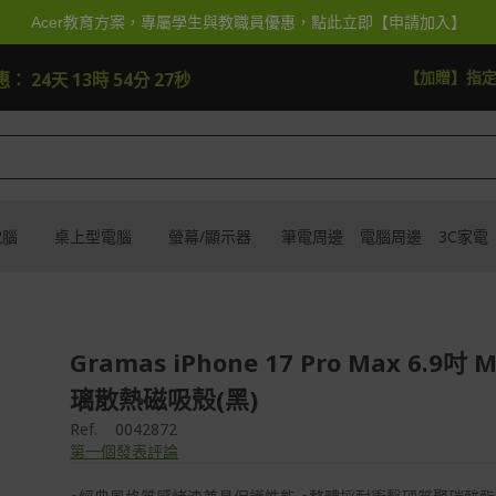
Acer教育方案，專屬學生與教職員優惠，點此立即【申請加入】
快去搶
【加贈】指
惠：
24天 13時 54分 26秒
電腦
桌上型電腦
螢幕/顯示器
筆電周邊
電腦周邊
3C家電
Gramas iPhone 17 Pro Max 6.9吋 
璃散熱磁吸殼(黑)
Ref.
0042872
第一個發表評論