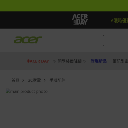
跳
到
內
容
【贈品】指定機種贈最高$888即享券
⚡限時優
🌐ACER DAY
✨ 開學裝備降價 ✨
旗艦新品
筆記型
首頁
3C家電
手機配件
Skip
to
Skip
the
to
end
the
of
beginning
the
of
images
the