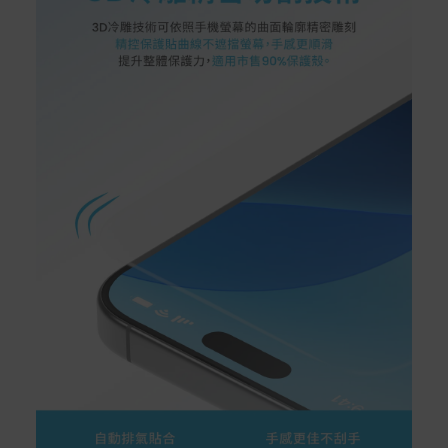
可在出貨後的兩個工作天內送達。
預購商品依商品頁面上的出貨時間安排，且有可能因實際
生產狀況有延後情況發生。
保固與售後服務
Acer旗下品牌商品保固期限與說明請參考此連結：
http
s://www.acer.com/tw-zh/support/warranty/product-wa
rranties
非Acer旗下品牌商品保固依各商品和之廠商有所不同，詳
情請參考商品說明。
如有相關保固問題以及售後服務問題，您可以透過專線或
服務信箱聯繫客服。
付款方式
本網站提供以下付款方式：
信用卡一次付清：支援Visa、Master Card及JCB卡
別
信用卡分期付款：限指定商品使用，滿1千享3期0利