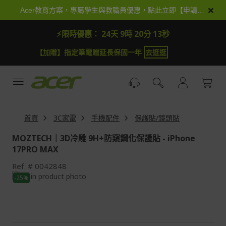
跳
×
Acer教育方案，專屬學生與教職員優惠，點此立即【申請加入】
到
內
⚡限時優惠：
24天 9時 20分 12秒
容
【加抽】全館Acer商品登錄再抽iPhone 18
試運氣
首頁
3C家電
手機配件
保護貼/鏡頭貼
MOZTECH｜3D冷雕 9H+防窺鋼化保護貼 - iPhone
17PRO MAX
Ref.
0042848
Skip
-25%
to
Skip
the
to
end
the
of
beginning