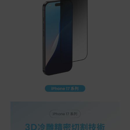
*遊戲光碟、軟體等影音商品屬智慧財產權之商品。依消費
者保護法第十九條第二項規定，一經拆封後恕不接受退換
貨。
如有相關退換貨服務需求，您可以透過專線或服務信箱聯
繫客服。
配送服務
本站商品除有特別標示收取運費之商品，其餘全館皆可免
運宅配到府。
Acer旗下品牌商品除可宅配配送全台各地外，部分商品可
以選擇配送至全台各地服務中心。
在消費者完成訂單付款後兩個工作天內會安排訂單出貨，
非Acer旗下品牌商品依配合廠商規範，可能會有無法配送
外島的狀況，
您可以於「我的訂單」內查詢訂單出貨狀態 (路徑：我的帳
號 > 我的訂單)。
實際的到貨時間依配合的物流商做安排，在無特殊狀況下