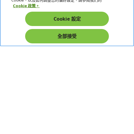
Cookie，以及如何調整您的偏好設定，請參閱我們的
Cookie 政策。
帳戶
Cookie 設定
在社群上追蹤 Acer
全部接受
本網站提供之安全支付：
Acer Store | 宏碁官方商城 | 統一編號：20828393 | Acer 版權所有
台灣