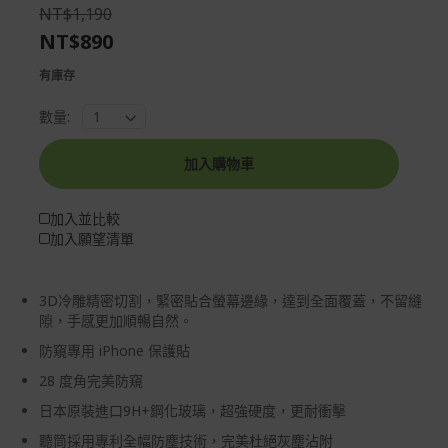
the
of
NT$1,190
images
the
NT$890
gallery
images
gallery
有庫存
數量:
加入購物車
加入並比較
加入願望清單
3D冷雕精密切割，緊密貼合螢幕邊緣，達到全面覆蓋，不留縫
隙，手感更加順暢自然。
防窺專用 iPhone 保護貼
28 度角完美防窺
日本原裝進口9H+鋼化玻璃，超強硬度，更耐衝擊
聽筒採用專利全幅防塵技術，完美杜絕灰塵沾附