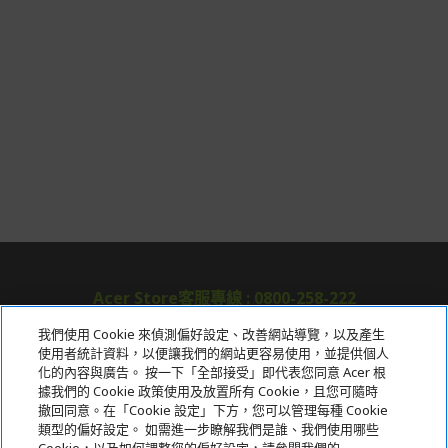
Acer Store客服專線 : 0800-258-222
我們使用 Cookie 來偵測偏好設定、改善網站導覽，以及產生
使用者統計資料，以便讓我們的網站更容易使用，並提供個人
關於宏碁
化的內容與廣告。 按一下「全部接受」即代表您同意 Acer 根
據我們的 Cookie 政策使用及放置所有 Cookie，且您可隨時
服務
撤回同意。在「Cookie 設定」下方，您可以管理每種 Cookie
類型的偏好設定。 如需進一步瞭解我們是誰、我們使用哪些
宏碁網路商城