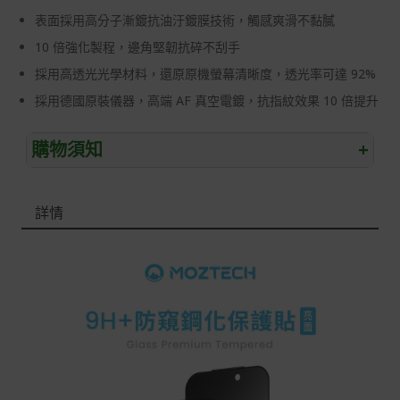
表面採用高分子漸鍍抗油汙鍍膜技術，觸感爽滑不黏膩
10 倍強化製程，邊角堅韌抗碎不刮手
採用高透光光學材料，還原原機螢幕清晰度，透光率可達 92%
採用德國原裝儀器，高端 AF 真空電鍍，抗指紋效果 10 倍提升
購物須知
+
退/換貨須知
詳情
本網站消費者享有商品到貨七天鑑賞期之權益(鑑賞期並非
試用期)。
到貨七天內消費者有權申請退貨或換貨；超過七天以上(含
假日)，恕無法辦理。
退回之商品必須是全新狀態且完整包裝(含商品、附件、包
裝、紙箱及所有附隨文件或資料)。
商品到貨後進行開箱前請全程錄影以確保自身權益 ! 非商
品本身瑕疵之退貨商品若有上述不完整之情況，本公司有
權向消費者收取相應的整新費用。