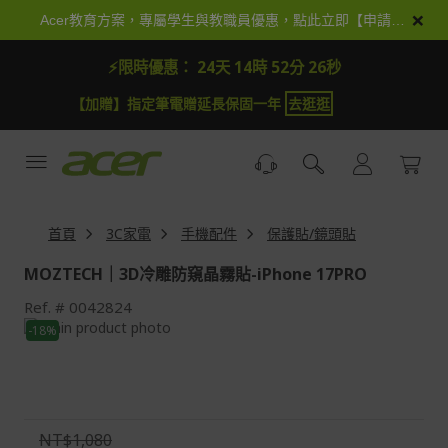
跳
×
Acer教育方案，專屬學生與教職員優惠，點此立即【申請加入】
到
內
⚡限時優惠：
24天 14時 52分 25秒
容
【加抽】全館Acer商品登錄再抽iPhone 18
試運氣
【
首頁
3C家電
手機配件
保護貼/鏡頭貼
MOZTECH｜3D冷雕防窺晶霧貼-iPhone 17PRO
Ref.
0042824
Skip
-18%
to
Skip
the
to
end
the
of
beginning
the
of
NT$1,080
images
the