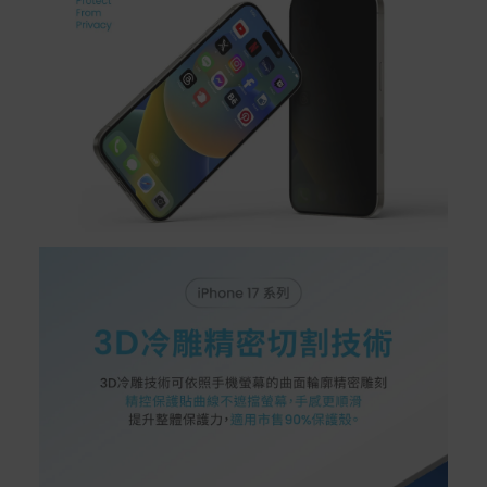
者保護法第十九條第二項規定，一經拆封後恕不接受退換
貨。
如有相關退換貨服務需求，您可以透過專線或服務信箱聯
繫客服。
配送服務
本站商品除有特別標示收取運費之商品，其餘全館皆可免
運宅配到府。
Acer旗下品牌商品除可宅配配送全台各地外，部分商品可
以選擇配送至全台各地服務中心。
在消費者完成訂單付款後兩個工作天內會安排訂單出貨，
非Acer旗下品牌商品依配合廠商規範，可能會有無法配送
外島的狀況，
您可以於「我的訂單」內查詢訂單出貨狀態 (路徑：我的帳
號 > 我的訂單)。
實際的到貨時間依配合的物流商做安排，在無特殊狀況下
可在出貨後的兩個工作天內送達。