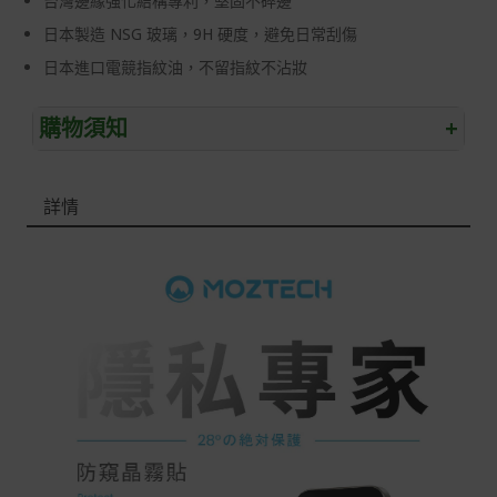
台灣邊緣強化結構專利，堅固不碎邊
日本製造 NSG 玻璃，9H 硬度，避免日常刮傷
日本進口電競指紋油，不留指紋不沾妝
購物須知
+
退/換貨須知
詳情
本網站消費者享有商品到貨七天鑑賞期之權益(鑑賞期並非
試用期)。
到貨七天內消費者有權申請退貨或換貨；超過七天以上(含
假日)，恕無法辦理。
退回之商品必須是全新狀態且完整包裝(含商品、附件、包
裝、紙箱及所有附隨文件或資料)。
商品到貨後進行開箱前請全程錄影以確保自身權益 ! 非商
品本身瑕疵之退貨商品若有上述不完整之情況，本公司有
權向消費者收取相應的整新費用。
*遊戲光碟、軟體等影音商品屬智慧財產權之商品。依消費