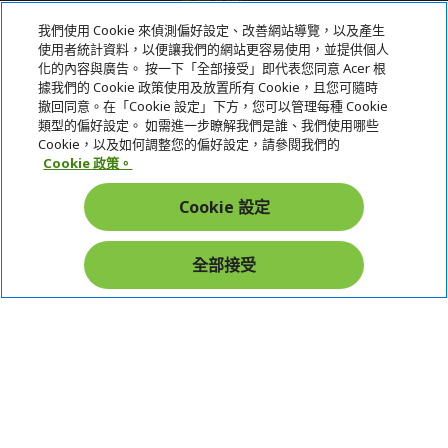
我們使用 Cookie 來偵測偏好設定、改善網站導覽，以及產生
使用者統計資料，以便讓我們的網站更容易使用，並提供個人
關於宏碁
化的內容與廣告。 按一下「全部接受」即代表您同意 Acer 根
據我們的 Cookie 政策使用及放置所有 Cookie，且您可隨時
服務
撤回同意。在「Cookie 設定」下方，您可以管理每種 Cookie
類型的偏好設定。 如需進一步瞭解我們是誰、我們使用哪些
宏碁網路商城
Cookie，以及如何調整您的偏好設定，請參閱我們的
Cookie 政策。
帳戶
Cookie 設定
在社群上追蹤 Acer
全部接受
本網站提供之安全支付：