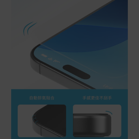
預購商品依商品頁面上的出貨時間安排，且有可能因實際
生產狀況有延後情況發生。
保固與售後服務
Acer旗下品牌商品保固期限與說明請參考此連結：
http
s://www.acer.com/tw-zh/support/warranty/product-wa
rranties
非Acer旗下品牌商品保固依各商品和之廠商有所不同，詳
情請參考商品說明。
如有相關保固問題以及售後服務問題，您可以透過專線或
服務信箱聯繫客服。
付款方式
本網站提供以下付款方式：
信用卡一次付清：支援Visa、Master Card及JCB卡
別
信用卡分期付款：限指定商品使用，滿1千享3期0利
率/滿1萬享3期0利率/滿3萬享12期0利率
銀行帳戶轉帳：使用一次性虛擬帳戶