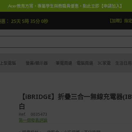
Acer教育方案，專屬學生與教職員優惠，點此立即【申請加入】
【加贈】指定筆電贈延長保固一年
去逛逛
優惠：
25天 5時 34分 58秒
上型電腦
螢幕/顯示器
筆電周邊
電腦周邊
3C家電
生活日用
【iBRIDGE】折疊三合一無線充電器(IBW
白
Ref.
0035473
第一個發表評論