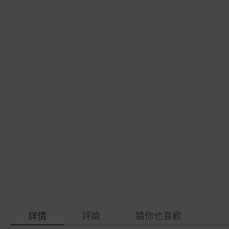
gallery
images
gallery
詳情
評論
猜你也喜歡