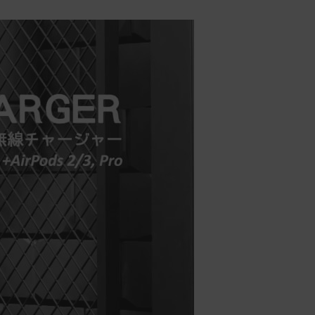
商品到貨後進行開箱前請全程錄影以確
保自身權益 ! 非商品本身瑕疵之退貨商
品若有上述不完整之情況，本公司有權
向消費者收取相應的整新費用。
*遊戲光碟、軟體等影音商品屬智慧財
產權之商品。依消費者保護法第十九條
第二項規定，一經拆封後恕不接受退換
貨。
如有相關退換貨服務需求，您可以透過
專線或服務信箱聯繫客服。
配送服務
本站商品除有特別標示收取運費之商
品，其餘全館皆可免運宅配到府。
Acer旗下品牌商品除可宅配配送全台各
地外，部分商品可以選擇配送至全台各
地服務中心。
在消費者完成訂單付款後兩個工作天內