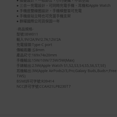
● 摺疊設計，一收即合，小巧便攜，不佔空間
● 三合一充電設計，可同時充電手機、耳機和Apple Watch
● 手機座雙線圈設計，手機橫豎皆可充電
● 手機座站立時也可充當手機支架
● 群曜國際公司貨保固一年
-商品規格-
型號:IBW011
輸入:9V/2A;9V/2.7A;12V/2A
充電接頭:Type-C port
傳輸距離:≦8mm
產品尺寸:169x74x20mm
手機輸出:15W/10W/7.5W/5W(Max)
手錶輸出:2.5W(Apple Watch S1,S2,S3,S4,S5,S6,S7,SE)
耳機輸出:3W(Apple AirPods2/3,Pro;Galaxy Buds,Buds+;Free
TWS)
BSMI許可字號:R39414
NCC許可字號:CCAH21LP8230T7