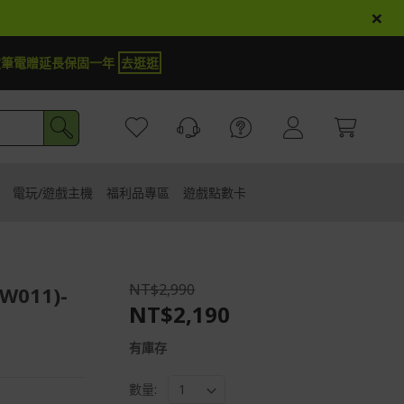
×
【加抽】全館Acer商品登錄再抽iPho
電玩/遊戲主機
福利品專區
遊戲點數卡
NT$2,990
011)-
NT$2,190
有庫存
數量: