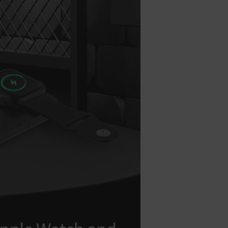
會安排訂單出貨，
非Acer旗下品牌商品依配合廠商規範，
可能會有無法配送外島的狀況，
您可以於「我的訂單」內查詢訂單出貨
狀態 (路徑：我的帳號 > 我的訂單)。
實際的到貨時間依配合的物流商做安
排，在無特殊狀況下可在出貨後的兩個
工作天內送達。
預購商品依商品頁面上的出貨時間安
排，且有可能因實際生產狀況有延後情
況發生。
保固與售後服務
Acer旗下品牌商品保固期限與說明請參
考此連結：
https://www.acer.com/tw-
zh/support/warranty/product-
warranties
非Acer旗下品牌商品保固依各商品和之
廠商有所不同，詳情請參考商品說明。