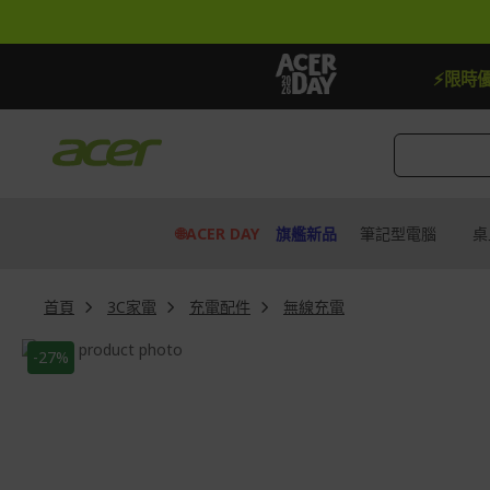
跳
到
內
容
定機種贈最高$888即享券
快去搶
⚡限時
🌐ACER DAY
旗艦新品
筆記型電腦
桌
首頁
3C家電
充電配件
無線充電
Skip
-27%
to
Skip
the
to
end
the
of
beginning
the
of
images
the