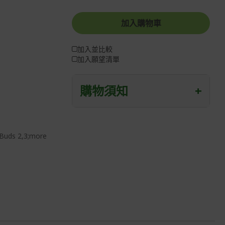
加入購物車
加入並比較
加入願望清單
購物須知
+
退/換貨須知
Buds 2,3;more
本網站消費者享有商品到貨七天鑑賞期
之權益(鑑賞期並非試用期)。
到貨七天內消費者有權申請退貨或換
貨；超過七天以上(含假日)，恕無法辦
理。
退回之商品必須是全新狀態且完整包裝
(含商品、附件、包裝、紙箱及所有附隨
文件或資料)。