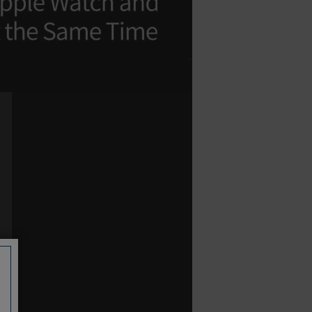
如有相關保固問題以及售後服務問題，
您可以透過專線或服務信箱聯繫客服。
付款方式
本網站提供以下付款方式：
信用卡一次付清：支援Visa、
Master Card及JCB卡別
信用卡分期付款：限指定商品使
用，滿1千享3期0利率/滿1萬享3
期0利率/滿3萬享12期0利率
銀行帳戶轉帳：使用一次性虛擬
帳戶
LINEPAY(含iPASS MONEY)
Apple Pay：須使用行動裝置
Samsung Wallet (原Samsung
Pay)：須使用行動裝置